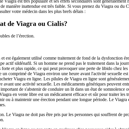
e Viagra est très populaire et ses effets secondaires sont généralement 
 de manière inattendue est très faible. Si vous prenez du Viagra ou du C
ulter votre médecin dans les plus brefs délais :
at de Viagra ou Cialis?
ubles de l’érection.
s et est également utilisé comme traitement de fond de la dysfonction é
ipe actif sildénafil. Si un homme ne prend pas le traitement dans la jour
us forte et plus rapide, ce qui peut provoquer une perte de libido chez l
 un comprimé de Viagra environ une heure avant l'activité sexuelle est 
eter Viagra en ligne. Les pilules de Viagra en ligne sont généralement pr
ure avant une activité sexuelle. Les médicaments génériques peuvent en
ès important de s'abstenir de conduire un lit dans un état de somnolence
e Viagra en vente libre est un médicament efficace et sûr pour traiter le
tenir ou à maintenir une érection pendant une longue période. Le Viagra
mes.
tion. Le Viagra ne doit pas être pris par les personnes qui souffrent de 
on.