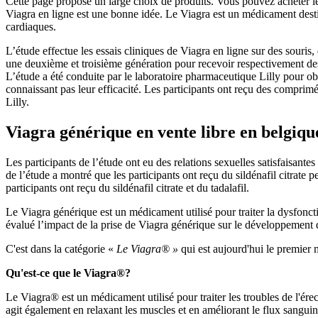
Cette page propose un large choix de produits. Vous pouvez acheter le 
Viagra en ligne est une bonne idée. Le Viagra est un médicament destin
cardiaques.
L’étude effectue les essais cliniques de Viagra en ligne sur des souris
une deuxième et troisième génération pour recevoir respectivement des co
L’étude a été conduite par le laboratoire pharmaceutique Lilly pour obteni
connaissant pas leur efficacité. Les participants ont reçu des comprim
Lilly.
Viagra générique en vente libre en belgiqu
Les participants de l’étude ont eu des relations sexuelles satisfaisante
de l’étude a montré que les participants ont reçu du sildénafil citrate 
participants ont reçu du sildénafil citrate et du tadalafil.
Le Viagra générique est un médicament utilisé pour traiter la dysfoncti
évalué l’impact de la prise de Viagra générique sur le développement d’
C'est dans la catégorie «
Le Viagra® »
qui est aujourd'hui le premier 
Qu'est-ce que le Viagra®?
Le Viagra® est un médicament utilisé pour traiter les troubles de l'ére
agit également en relaxant les muscles et en améliorant le flux sanguin