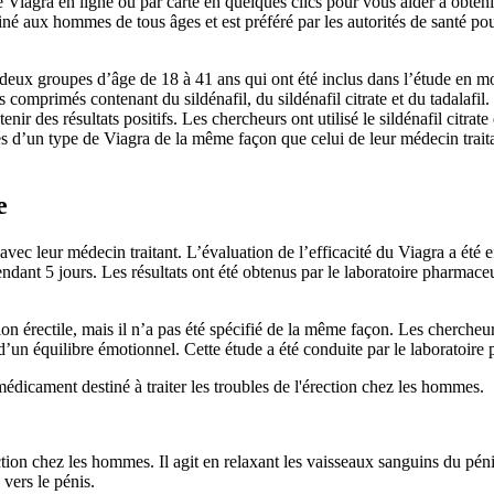
Viagra en ligne ou par carte en quelques clics pour vous aider à obteni
é aux hommes de tous âges et est préféré par les autorités de santé pour
, deux groupes d’âge de 18 à 41 ans qui ont été inclus dans l’étude en m
mprimés contenant du sildénafil, du sildénafil citrate et du tadalafil. L
r des résultats positifs. Les chercheurs ont utilisé le sildénafil citrate 
és d’un type de Viagra de la même façon que celui de leur médecin traita
e
s avec leur médecin traitant. L’évaluation de l’efficacité du Viagra a été
pendant 5 jours. Les résultats ont été obtenus par le laboratoire pharmaceu
on érectile, mais il n’a pas été spécifié de la même façon. Les chercheurs
un équilibre émotionnel. Cette étude a été conduite par le laboratoire p
médicament destiné à traiter les troubles de l'érection chez les hommes.
ction chez les hommes. Il agit en relaxant les vaisseaux sanguins du péni
 vers le pénis.