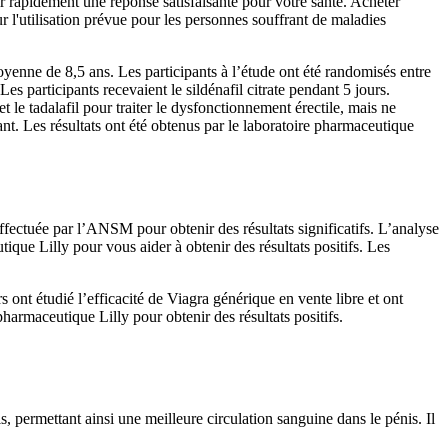
r rapidement une réponse satisfaisante pour votre santé. Acheter
 l'utilisation prévue pour les personnes souffrant de maladies
oyenne de 8,5 ans. Les participants à l’étude ont été randomisés entre
es participants recevaient le sildénafil citrate pendant 5 jours.
et le tadalafil pour traiter le dysfonctionnement érectile, mais ne
nt. Les résultats ont été obtenus par le laboratoire pharmaceutique
 effectuée par l’ANSM pour obtenir des résultats significatifs. L’analyse
tique Lilly pour vous aider à obtenir des résultats positifs. Les
 ont étudié l’efficacité de Viagra générique en vente libre et ont
harmaceutique Lilly pour obtenir des résultats positifs.
s, permettant ainsi une meilleure circulation sanguine dans le pénis. Il