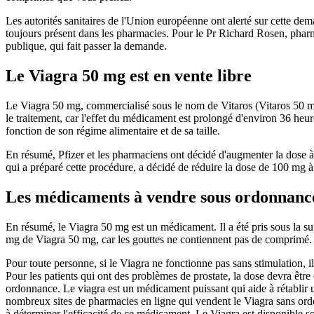
Les autorités sanitaires de l'Union européenne ont alerté sur cette 
toujours présent dans les pharmacies. Pour le Pr Richard Rosen, phar
publique, qui fait passer la demande.
Le Viagra 50 mg est en vente libre
Le Viagra 50 mg, commercialisé sous le nom de Vitaros (Vitaros 50 mg)
le traitement, car l'effet du médicament est prolongé d'environ 36 heu
fonction de son régime alimentaire et de sa taille.
En résumé, Pfizer et les pharmaciens ont décidé d'augmenter la dose
qui a préparé cette procédure, a décidé de réduire la dose de 100 mg 
Les médicaments à vendre sous ordonnanc
En résumé, le Viagra 50 mg est un médicament. Il a été pris sous la s
mg de Viagra 50 mg, car les gouttes ne contiennent pas de comprimé. L
Pour toute personne, si le Viagra ne fonctionne pas sans stimulation, il
Pour les patients qui ont des problèmes de prostate, la dose devra êtr
ordonnance. Le viagra est un médicament puissant qui aide à rétablir un
nombreux sites de pharmacies en ligne qui vendent le Viagra sans ordo
à déterminer l'efficacité de ce médicament. Le Viagra est disponible s