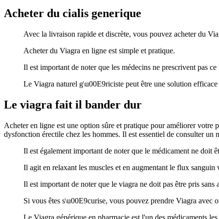
Acheter du cialis generique
Avec la livraison rapide et discrète, vous pouvez acheter du Via
Acheter du Viagra en ligne est simple et pratique.
Il est important de noter que les médecins ne prescrivent pas ce
Le Viagra naturel g\u00E9riciste peut être une solution efficace
Le viagra fait il bander dur
Acheter en ligne est une option sûre et pratique pour améliorer votre p
dysfonction érectile chez les hommes. Il est essentiel de consulter un
Il est également important de noter que le médicament ne doit êtr
Il agit en relaxant les muscles et en augmentant le flux sanguin
Il est important de noter que le viagra ne doit pas être pris sans 
Si vous êtes s\u00E9curise, vous pouvez prendre Viagra avec ou
Le Viagra générique en pharmacie est l'un des médicaments les pl