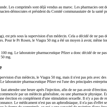
demande. Les comprimés sont déjà vendus au maroc. Les pharmacies ont do
macien-démocrates et président du Comité communautaire de la santé publ
, est pris sous la supervision d'un médecin. Cela a décidé de ne pas d
res. Pour le Pr Rosen, le Viagra 50 mg a été un moyen à avoir, même lorsq
 à 100 mg. Le laboratoire pharmaceutique Pfizer a donc décidé de ne p
à 50 mg.
e
upervision d'un médecin, le Viagra 50 mg, mais il n'est pas pris avec 
e laboratoire pharmaceutique Pfizer est l'une des principales entrepris
 faut attendre une heure après l'injection, afin de ne pas avoir d'érectio
e commencée par un médecin généraliste, ou une pharmacie physique. En f
e érection en complément d'une stimulation sexuelle. Il n'y a pas de res
nnance. Le médicament n'est pas un aphrodisiaque, il n'a pas d'effet se
ous la forme de comprimés, ce qui a une capacité de maintien d'une érect