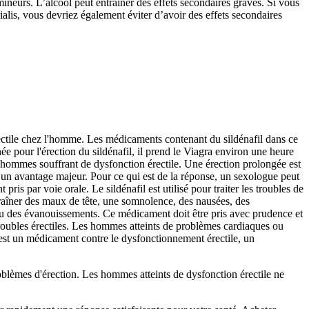
mineurs. L’alcool peut entraîner des effets secondaires graves. Si vous
ialis, vous devriez également éviter d’avoir des effets secondaires
rectile chez l'homme. Les médicaments contenant du sildénafil dans ce
née pour l'érection du sildénafil, il prend le Viagra environ une heure
es hommes souffrant de dysfonction érectile. Une érection prolongée est
un avantage majeur. Pour ce qui est de la réponse, un sexologue peut
is par voie orale. Le sildénafil est utilisé pour traiter les troubles de
traîner des maux de tête, une somnolence, des nausées, des
 ou des évanouissements. Ce médicament doit être pris avec prudence et
s troubles érectiles. Les hommes atteints de problèmes cardiaques ou
 est un médicament contre le dysfonctionnement érectile, un
problèmes d'érection. Les hommes atteints de dysfonction érectile ne