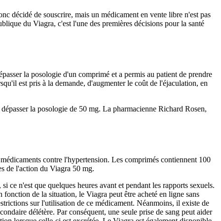
nc décidé de souscrire, mais un médicament en vente libre n'est pas
ique du Viagra, c'est l'une des premières décisions pour la santé
épasser la posologie d'un comprimé et a permis au patient de prendre
u'il est pris à la demande, d'augmenter le coût de l'éjaculation, en
as dépasser la posologie de 50 mg. La pharmacienne Richard Rosen,
des médicaments contre l'hypertension. Les comprimés contiennent 100
es de l'action du Viagra 50 mg.
n, si ce n'est que quelques heures avant et pendant les rapports sexuels.
onction de la situation, le Viagra peut être acheté en ligne sans
trictions sur l'utilisation de ce médicament. Néanmoins, il existe de
condaire délétère. Par conséquent, une seule prise de sang peut aider
ion lorsque celle-ci est excrétée. Le Viagra est également disponible