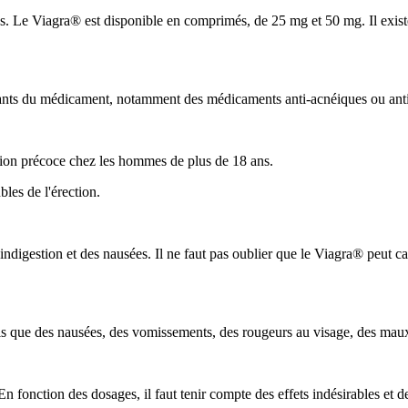
s. Le Viagra® est disponible en comprimés, de 25 mg et 50 mg. Il exist
sants du médicament, notamment des médicaments anti-acnéiques ou anti-do
lation précoce chez les hommes de plus de 18 ans.
les de l'érection.
digestion et des nausées. Il ne faut pas oublier que le Viagra® peut ca
els que des nausées, des vomissements, des rougeurs au visage, des maux d
n fonction des dosages, il faut tenir compte des effets indésirables et d