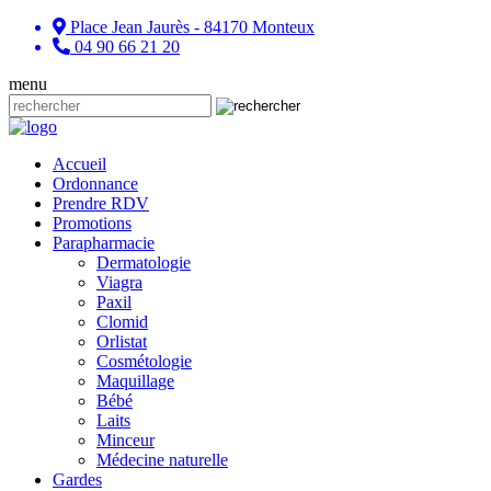
Place Jean Jaurès - 84170 Monteux
04 90 66 21 20
menu
Accueil
Ordonnance
Prendre RDV
Promotions
Parapharmacie
Dermatologie
Viagra
Paxil
Clomid
Orlistat
Cosmétologie
Maquillage
Bébé
Laits
Minceur
Médecine naturelle
Gardes