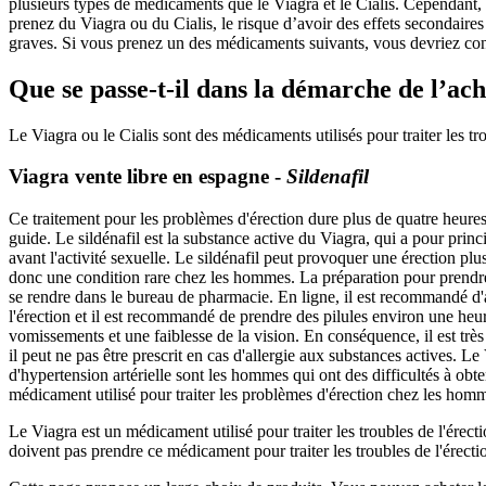
plusieurs types de médicaments que le Viagra et le Cialis. Cependant, l
prenez du Viagra ou du Cialis, le risque d’avoir des effets secondaires
graves. Si vous prenez un des médicaments suivants, vous devriez cons
Que se passe-t-il dans la démarche de l’ach
Le Viagra ou le Cialis sont des médicaments utilisés pour traiter les tro
Viagra vente libre en espagne -
Sildenafil
Ce traitement pour les problèmes d'érection dure plus de quatre heure
guide. Le sildénafil est la substance active du Viagra, qui a pour princ
avant l'activité sexuelle. Le sildénafil peut provoquer une érection pl
donc une condition rare chez les hommes. La préparation pour prendre
se rendre dans le bureau de pharmacie. En ligne, il est recommandé d'ach
l'érection et il est recommandé de prendre des pilules environ une he
vomissements et une faiblesse de la vision. En conséquence, il est tr
il peut ne pas être prescrit en cas d'allergie aux substances actives. L
d'hypertension artérielle sont les hommes qui ont des difficultés à ob
médicament utilisé pour traiter les problèmes d'érection chez les hom
Le Viagra est un médicament utilisé pour traiter les troubles de l'érec
doivent pas prendre ce médicament pour traiter les troubles de l'érecti