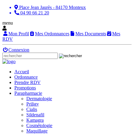
Place Jean Jaurès - 84170 Monteux
04 90 66 21 20
menu
Mon Profil
Mes Ordonnances
Mes Documents
Mes
RDV
Connexion
Accueil
Ordonnance
Prendre RDV
Promotions
Parapharmacie
Dermatologie
Priligy
Cialis
Sildenafil
Kamagra
Cosmétologie
Maquillage