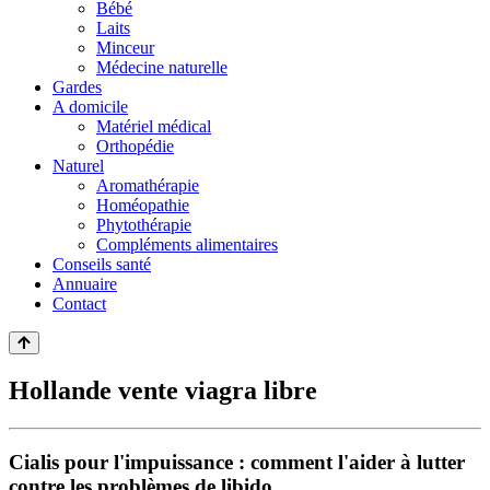
Bébé
Laits
Minceur
Médecine naturelle
Gardes
A domicile
Matériel médical
Orthopédie
Naturel
Aromathérapie
Homéopathie
Phytothérapie
Compléments alimentaires
Conseils santé
Annuaire
Contact
Hollande vente viagra libre
Cialis pour l'impuissance : comment l'aider à lutter
contre les problèmes de libido