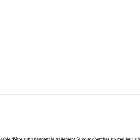
éférable d'être suivi pendant le traitement.Si vous cherchez un meilleur s