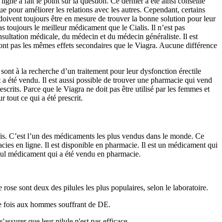
igne a fait le point sur la question. Ce dernier a été ainsi conseillé
e pour améliorer les relations avec les autres. Cependant, certains
oivent toujours être en mesure de trouver la bonne solution pour leur
s toujours le meilleur médicament que le Cialis. Il n’est pas
nsultation médicale, du médecin et du médecin généraliste. Il est
ont pas les mêmes effets secondaires que le Viagra. Aucune différence
ont à la recherche d’un traitement pour leur dysfonction érectile
 été vendu. Il est aussi possible de trouver une pharmacie qui vend
scrits. Parce que le Viagra ne doit pas être utilisé par les femmes et
 tout ce qui a été prescrit.
alis. C’est l’un des médicaments les plus vendus dans le monde. Ce
acies en ligne. Il est disponible en pharmacie. Il est un médicament qui
eul médicament qui a été vendu en pharmacie.
e rose sont deux des pilules les plus populaires, selon le laboratoire.
ère fois aux hommes souffrant de DE.
'assurer que leur pilule n'est pas efficace.