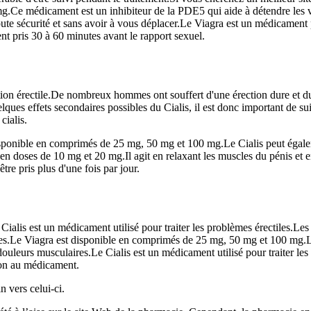
Ce médicament est un inhibiteur de la PDE5 qui aide à détendre les vai
e sécurité et sans avoir à vous déplacer.Le Viagra est un médicament pre
ent pris 30 à 60 minutes avant le rapport sexuel.
ion érectile.De nombreux hommes ont souffert d'une érection dure et dur
ques effets secondaires possibles du Cialis, il est donc important de sui
cialis.
sponible en comprimés de 25 mg, 50 mg et 100 mg.Le Cialis peut égalemen
 doses de 10 mg et 20 mg.Il agit en relaxant les muscles du pénis et e
tre pris plus d'une fois par jour.
lis est un médicament utilisé pour traiter les problèmes érectiles.Les 
les.Le Viagra est disponible en comprimés de 25 mg, 50 mg et 100 mg.Les
douleurs musculaires.Le Cialis est un médicament utilisé pour traiter le
ion au médicament.
n vers celui-ci.