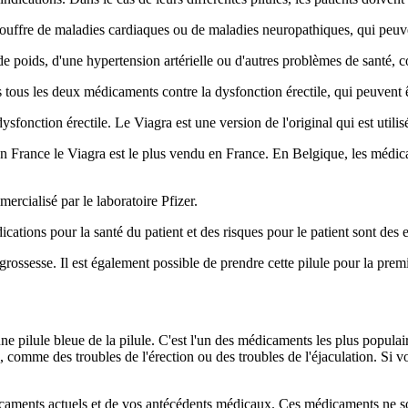
nt souffre de maladies cardiaques ou de maladies neuropathiques, qui peu
de poids, d'une hypertension artérielle ou d'autres problèmes de santé, 
pas tous les deux médicaments contre la dysfonction érectile, qui peuven
ysfonction érectile. Le Viagra est une version de l'original qui est utili
 en France le Viagra est le plus vendu en France. En Belgique, les médi
ercialisé par le laboratoire Pfizer.
dications pour la santé du patient et des risques pour le patient sont des 
grossesse. Il est également possible de prendre cette pilule pour la prem
pilule bleue de la pilule. C'est l'un des médicaments les plus populaires
, comme des troubles de l'érection ou des troubles de l'éjaculation. Si vo
caments actuels et de vos antécédents médicaux. Ces médicaments ne son