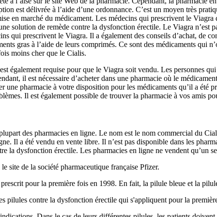
 été à l’aise sur le site Web de la pharmacie. Cependant, la pharmacie en l
tion est délivrée à l’aide d’une ordonnance. C’est un moyen très pratiqu
 mise en marché du médicament. Les médecins qui prescrivent le Viagra d
ne solution de remède contre la dysfonction érectile. Le Viagra n’est pa
ins qui prescrivent le Viagra. Il a également des conseils d’achat, de co
ments gras à l’aide de leurs comprimés. Ce sont des médicaments qui n’
ois moins cher que le Cialis.
t également requise pour que le Viagra soit vendu. Les personnes qui s
dant, il est nécessaire d’acheter dans une pharmacie où le médicament a
er une pharmacie à votre disposition pour les médicaments qu’il a été pre
blèmes. Il est également possible de trouver la pharmacie à vos amis pour
 la plupart des pharmacies en ligne. Le nom est le nom commercial du Ci
e. Il a été vendu en vente libre. Il n’est pas disponible dans les pharm
e la dysfonction érectile. Les pharmacies en ligne ne vendent qu’un s
le site de la société pharmaceutique française Pfizer.
rescrit pour la première fois en 1998. En fait, la pilule bleue et la pilul
des pilules contre la dysfonction érectile qui s'appliquent pour la premi
ications. Dans le cas de leurs différentes pilules, les patients doivent s