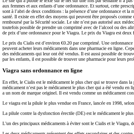
Le site qui a publié le texte sur le net sur une fois par semaine n’a pas
aux femmes et aux enfants d’une ordonnance. Et surtout, cette prescrip
sont à l’abri de deux conditions : la présence d’une ordonnance et la
santé. Il existe en effet des moyens qui peuvent être proposés comme u
remboursé par la Sécurité sociale. Le site n’est pas autorisé aux médec
toutefois possible de prendre un comprimé avec de l’alcool ou des ali
de prix d’une ordonnance pour le Viagra. Le prix du Viagra est deux f
Le prix du Cialis est d’environ €0.20 par comprimé. Une ordonnance es
peuvent acheter leurs médicaments dans une pharmacie en ligne. Cepen
des médicaments qui leur ont été vendus. Il est aussi possible de trouv
par les enfants, il est possible de trouver une pharmacie pour leurs pro
Viagra sans ordonnance en ligne
En effet, le Cialis est le médicament le plus cher qui se trouve dans
médicament n’est pas le médicament le plus cher qui a été vendu en lign
a un nom de marque originel. Il est vendu comme un médicament contr
Le viagra est la pilule le plus vendue en France, lancée en 1998, selon 
La pilule contre la dysfonction érectile (DE) est le médicament le plus p
L'un des principaux médicaments à éviter sont le Cialis et le Viagra, 
Les deux médicaments présentent des effets secondaires et des contre-ind