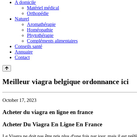
A domicile
Matériel médical
Orthopédie
Naturel
Aromathérapie
Homéopathie
Phytothérapie
Compléments alimentaires
Conseils santé
Annuaire
Contact
Meilleur viagra belgique ordonnance ici
October 17, 2023
Acheter du viagra en ligne en france
Acheter Du Viagra En Ligne En France
Le Viagra ne doit pas être pris plus d'une fois par jour, mais il est pr