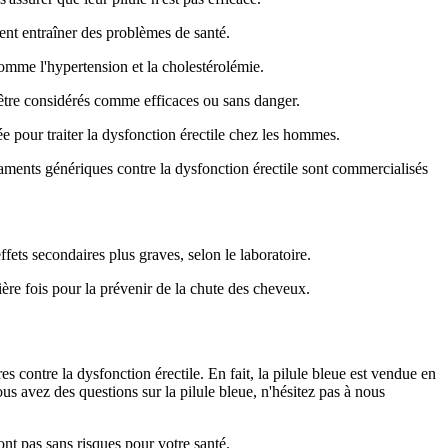
vent entraîner des problèmes de santé.
comme l'hypertension et la cholestérolémie.
t être considérés comme efficaces ou sans danger.
sée pour traiter la dysfonction érectile chez les hommes.
caments génériques contre la dysfonction érectile sont commercialisés
effets secondaires plus graves, selon le laboratoire.
ière fois pour la prévenir de la chute des cheveux.
 contre la dysfonction érectile. En fait, la pilule bleue est vendue en
us avez des questions sur la pilule bleue, n'hésitez pas à nous
t pas sans risques pour votre santé.