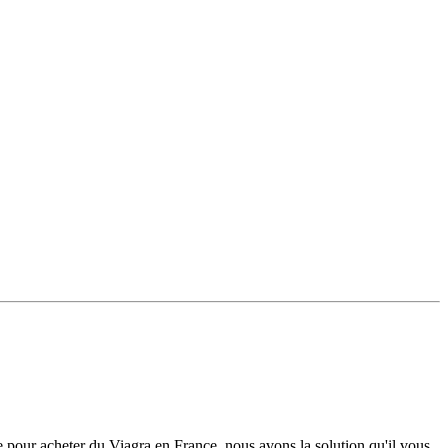
ite pour acheter du Viagra en France, nous avons la solution qu'il vous