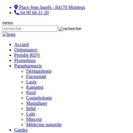
Place Jean Jaurès - 84170 Monteux
04 90 66 21 20
menu
Accueil
Ordonnance
Prendre RDV
Promotions
Parapharmacie
Dermatologie
Furosemid
Lasix
Kamagra
Paxil
Cosmétologie
Maquillage
Bébé
Laits
Minceur
Médecine naturelle
Gardes