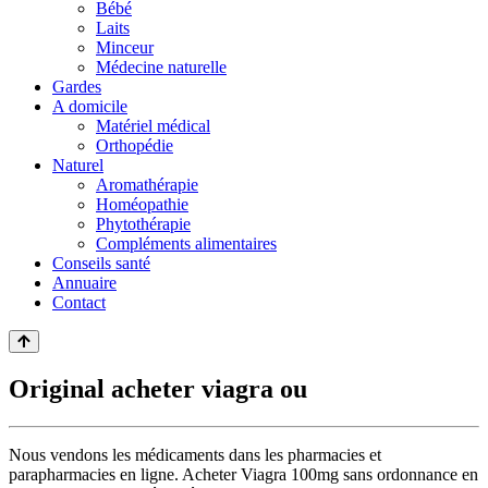
Bébé
Laits
Minceur
Médecine naturelle
Gardes
A domicile
Matériel médical
Orthopédie
Naturel
Aromathérapie
Homéopathie
Phytothérapie
Compléments alimentaires
Conseils santé
Annuaire
Contact
Original acheter viagra ou
Nous vendons les médicaments dans les pharmacies et
parapharmacies en ligne. Acheter Viagra 100mg sans ordonnance en