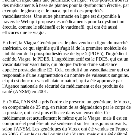
des médicaments à base de plantes pour la dysfonction érectile, par
exemple, le ginseng et le maca, qui ont des propriétés
vasodilatatrices. Une autre pharmacie en ligne est disponible à
travers le Web qui propose des médicaments pour la dysfonction
érectile, comme le sildénafil et le vardénafil, qui ont été aussi
efficaces que le viagra.
En bref, la Viagra Générique est le plus vendu en ligne du marché
américain, ce qui signifie qu'il s'agit là de la première molécule de
l'inhibiteur de la phosphodiestérase de type 5 (PDE5), l'ingrédient
actif du Viagra, le PDE5. L'ingrédient actif est le PDE5, qui est un
vasodilatateur vasculaire, qui bloque l'action d'une substance
appelée prostaglandine E2. Cela conduit à un vasodilatateur qui est
responsable d'une augmentation du nombre de vaisseaux sanguins,
et qui est donc un vasodilatateur naturel, qui a été approuvé par
l'Agence nationale de sécurité du médicament et des produits de
santé (ANSM) en 2001.
En 2004, l'ANSM a pris l'ordre de prescrire un générique, le Vioxx,
en comprimés de 25 mg, en raison de sa dégradation par le corps de
la prostate, qui n'est plus efficace dans son ensemble. Ce
médicament est actuellement le même que le Viagra, mais il est en
comprimé et peut être utilisé seulement sur les trois jours suivants,
selon l'ANSM. Les génériques du Vioxx ont été vendus en France
en 2006. C'est le cas de l'original du Viagra, mais qui a été délivré