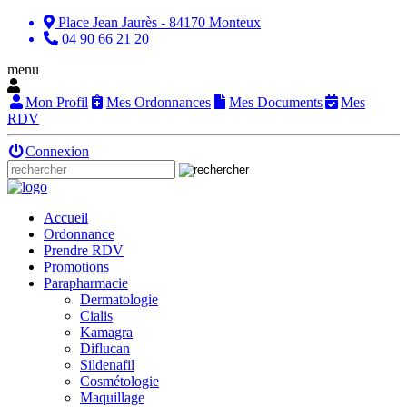
Place Jean Jaurès - 84170 Monteux
04 90 66 21 20
menu
Mon Profil
Mes Ordonnances
Mes Documents
Mes
RDV
Connexion
Accueil
Ordonnance
Prendre RDV
Promotions
Parapharmacie
Dermatologie
Cialis
Kamagra
Diflucan
Sildenafil
Cosmétologie
Maquillage