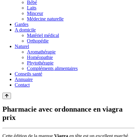
Bébé
Laits
Minceur
Médecine naturelle
Gardes
A domicile
Matériel médical
Orthopédie
Naturel
Aromathérapie
Homéopathie
Phytothérapie
Compléments alimentaires
Conseils santé
Annuaire
Contact
Pharmacie avec ordonnance en viagra
prix
Cette édition de la marque
Viagra
en tête est un excellent marché