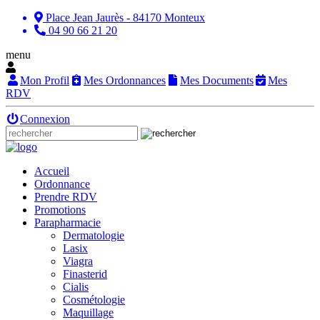
Place Jean Jaurès - 84170 Monteux
04 90 66 21 20
menu
Mon Profil
Mes Ordonnances
Mes Documents
Mes
RDV
Connexion
Accueil
Ordonnance
Prendre RDV
Promotions
Parapharmacie
Dermatologie
Lasix
Viagra
Finasterid
Cialis
Cosmétologie
Maquillage