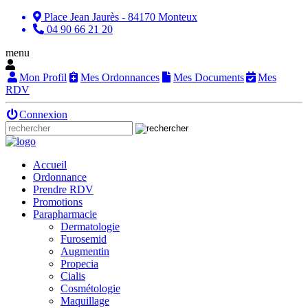
Place Jean Jaurès - 84170 Monteux
04 90 66 21 20
menu
Mon Profil
Mes Ordonnances
Mes Documents
Mes
RDV
Connexion
Accueil
Ordonnance
Prendre RDV
Promotions
Parapharmacie
Dermatologie
Furosemid
Augmentin
Propecia
Cialis
Cosmétologie
Maquillage