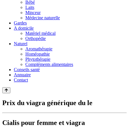
Bébé
Laits
Minceur
Médecine naturelle
Gardes
A domicile
Matériel médical
Orthopédie
Naturel
Aromathérapie
Homéopathie
Phytothérapie
Compléments alimentaires
Conseils santé
Annuaire
Contact
Prix du viagra générique du le
Cialis pour femme et viagra