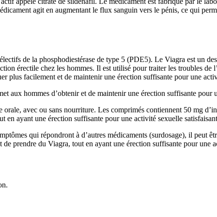
actif appelé citrate de sildénafil. Le médicament est fabriqué par le lab
médicament agit en augmentant le flux sanguin vers le pénis, ce qui per
électifs de la phosphodiestérase de type 5 (PDE5). Le Viagra est un des 
ion érectile chez les hommes. Il est utilisé pour traiter les troubles de 
r plus facilement et de maintenir une érection suffisante pour une activi
met aux hommes d’obtenir et de maintenir une érection suffisante pour une
orale, avec ou sans nourriture. Les comprimés contiennent 50 mg d’ingré
t en ayant une érection suffisante pour une activité sexuelle satisfaisant
ymptômes qui répondront à d’autres médicaments (surdosage), il peut êt
t de prendre du Viagra, tout en ayant une érection suffisante pour une act
on.