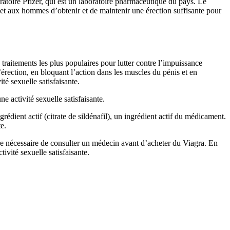
oratoire Pfizer, qui est un laboratoire pharmaceutique du pays. Le
met aux hommes d’obtenir et de maintenir une érection suffisante pour
traitements les plus populaires pour lutter contre l’impuissance
l’érection, en bloquant l’action dans les muscles du pénis et en
té sexuelle satisfaisante.
 activité sexuelle satisfaisante.
dient actif (citrate de sildénafil), un ingrédient actif du médicament.
e.
re nécessaire de consulter un médecin avant d’acheter du Viagra. En
ivité sexuelle satisfaisante.