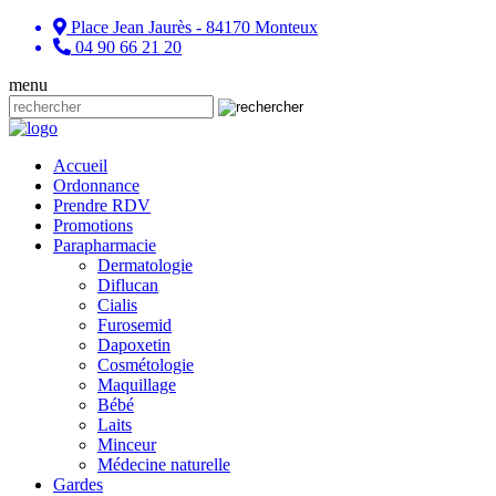
Place Jean Jaurès - 84170 Monteux
04 90 66 21 20
menu
Accueil
Ordonnance
Prendre RDV
Promotions
Parapharmacie
Dermatologie
Diflucan
Cialis
Furosemid
Dapoxetin
Cosmétologie
Maquillage
Bébé
Laits
Minceur
Médecine naturelle
Gardes