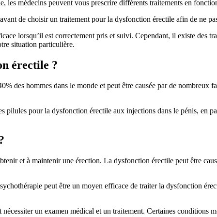
le, les médecins peuvent vous prescrire différents traitements en fonctio
vant de choisir un traitement pour la dysfonction érectile afin de ne pas
ficace lorsqu’il est correctement pris et suivi. Cependant, il existe des tr
re situation particulière.
on érectile ?
 40% des hommes dans le monde et peut être causée par de nombreux facteu
s pilules pour la dysfonction érectile aux injections dans le pénis, en pas
?
btenir et à maintenir une érection. La dysfonction érectile peut être causé
chothérapie peut être un moyen efficace de traiter la dysfonction érecti
t nécessiter un examen médical et un traitement. Certaines conditions m