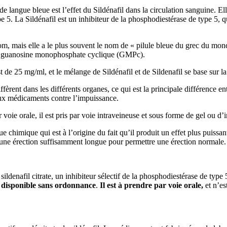
c de langue bleue est l’effet du Sildénafil dans la circulation sanguine.
pe 5. La Sildénafil est un inhibiteur de la phosphodiestérase de type 5, qu
m, mais elle a le plus souvent le nom de « pilule bleue du grec du mond
 la guanosine monophosphate cyclique (GMPc).
t de 25 mg/ml, et le mélange de Sildénafil et de Sildenafil se base sur l
èrent dans les différents organes, ce qui est la principale différence ent
 aux médicaments contre l’impuissance.
 voie orale, il est pris par voie intraveineuse et sous forme de gel ou d’i
 chimique qui est à l’origine du fait qu’il produit un effet plus puissant 
e une érection suffisamment longue pour permettre une érection normale.
a sildenafil citrate, un inhibiteur sélectif de la phosphodiestérase de ty
 disponible sans ordonnance
.
Il est à prendre par voie orale,
et n’es