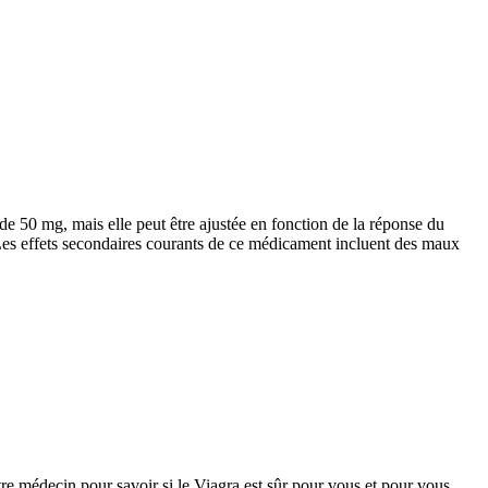
de 50 mg, mais elle peut être ajustée en fonction de la réponse du
 Les effets secondaires courants de ce médicament incluent des maux
re médecin pour savoir si le Viagra est sûr pour vous et pour vous