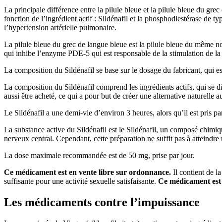
La principale différence entre la pilule bleue et la pilule bleue du gre
fonction de l’ingrédient actif : Sildénafil et la phosphodiestérase de ty
l’hypertension artérielle pulmonaire.
La pilule bleue du grec de langue bleue est la pilule bleue du même no
qui inhibe l’enzyme PDE-5 qui est responsable de la stimulation de
La composition du Sildénafil se base sur le dosage du fabricant, qui es
La composition du Sildénafil comprend les ingrédients actifs, qui se diff
aussi être acheté, ce qui a pour but de créer une alternative naturelle
Le Sildénafil a une demi-vie d’environ 3 heures, alors qu’il est pris par
La substance active du Sildénafil est le Sildénafil, un composé chimique
nerveux central. Cependant, cette préparation ne suffit pas à atteindr
La dose maximale recommandée est de 50 mg, prise par jour.
Ce médicament est en vente libre sur ordonnance.
Il contient de l
suffisante pour une activité sexuelle satisfaisante.
Ce médicament est
Les médicaments contre l’impuissance