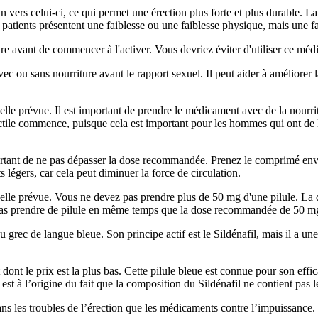
uin vers celui-ci, ce qui permet une érection plus forte et plus durable
atients présentent une faiblesse ou une faiblesse physique, mais une fa
re avant de commencer à l'activer. Vous devriez éviter d'utiliser ce mé
ou sans nourriture avant le rapport sexuel. Il peut aider à améliorer l
lle prévue. Il est important de prendre le médicament avec de la nourrit
ctile commence, puisque cela est important pour les hommes qui ont de l
ant de ne pas dépasser la dose recommandée. Prenez le comprimé envir
légers, car cela peut diminuer la force de circulation.
xuelle prévue. Vous ne devez pas prendre plus de 50 mg d'une pilule. La
 pas prendre de pilule en même temps que la dose recommandée de 50 m
u grec de langue bleue. Son principe actif est le Sildénafil, mais il a un
 dont le prix est la plus bas. Cette pilule bleue est connue pour son effica
est à l’origine du fait que la composition du Sildénafil ne contient pas 
dans les troubles de l’érection que les médicaments contre l’impuissance.