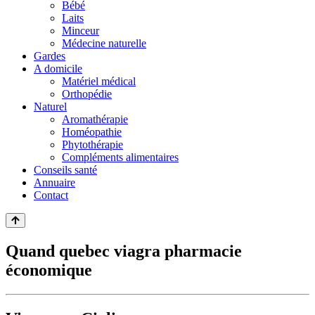
Bébé
Laits
Minceur
Médecine naturelle
Gardes
A domicile
Matériel médical
Orthopédie
Naturel
Aromathérapie
Homéopathie
Phytothérapie
Compléments alimentaires
Conseils santé
Annuaire
Contact
Quand quebec viagra pharmacie
économique