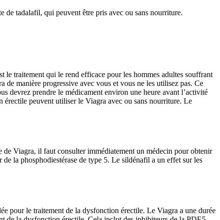
te de tadalafil, qui peuvent être pris avec ou sans nourriture.
est le traitement qui le rend efficace pour les hommes adultes souffrant
a de manière progressive avec vous et vous ne les utilisez pas. Ce
vous devrez prendre le médicament environ une heure avant l’activité
érectile peuvent utiliser le Viagra avec ou sans nourriture. Le
ve de Viagra, il faut consulter immédiatement un médecin pour obtenir
r de la phosphodiestérase de type 5. Le sildénafil a un effet sur les
pour le traitement de la dysfonction érectile. Le Viagra a une durée
nt de la dysfonction érectile. Cela inclut des inhibiteurs de la PDE5,