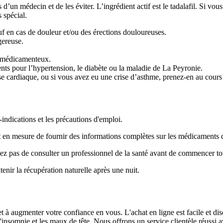
 d’un médecin et de les éviter. L’ingrédient actif est le tadalafil. Si 
 spécial.
sauf en cas de douleur et/ou des érections douloureuses.
gereuse.
t médicamenteux.
ts pour l’hypertension, le diabète ou la maladie de La Peyronie.
e cardiaque, ou si vous avez eu une crise d’asthme, prenez-en au cours 
indications et les précautions d'emploi.
st en mesure de fournir des informations complètes sur les médicaments 
liez pas de consulter un professionnel de la santé avant de commencer 
enir la récupération naturelle après une nuit.
 à augmenter votre confiance en vous. L'achat en ligne est facile et dis
l'insomnie et les maux de tête. Nous offrons un service clientèle réussi a