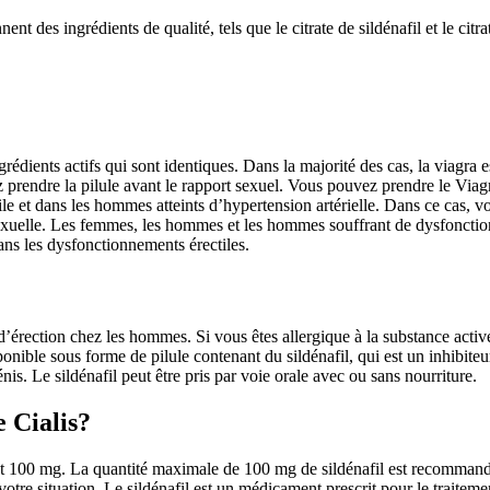
nt des ingrédients de qualité, tels que le citrate de sildénafil et le citra
ngrédients actifs qui sont identiques. Dans la majorité des cas, la viagra 
prendre la pilule avant le rapport sexuel. Vous pouvez prendre le Viagr
ile et dans les hommes atteints d’hypertension artérielle. Dans ce cas, 
sexuelle. Les femmes, les hommes et les hommes souffrant de dysfonction 
ans les dysfonctionnements érectiles.
d’érection chez les hommes. Si vous êtes allergique à la substance acti
ponible sous forme de pilule contenant du sildénafil, qui est un inhibiteu
nis. Le sildénafil peut être pris par voie orale avec ou sans nourriture.
e Cialis?
 100 mg. La quantité maximale de 100 mg de sildénafil est recommandée 
otre situation. Le sildénafil est un médicament prescrit pour le traiteme