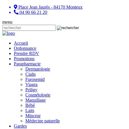
Place Jean Jaurès - 84170 Monteux
04 90 66 21 20
menu
Accueil
Ordonnance
Prendre RDV
Promotions
Parapharmacie
Dermatologie
Cialis
Furosemid
Viagra
Priligy
Cosmétologie
Maquillage
Bébé
Laits
Minceur
Médecine naturelle
Gardes