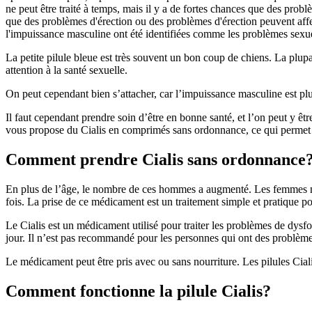
ne peut être traité à temps, mais il y a de fortes chances que des pro
que des problèmes d'érection ou des problèmes d'érection peuvent affec
l'impuissance masculine ont été identifiées comme les problèmes sexue
La petite pilule bleue est très souvent un bon coup de chiens. La plupar
attention à la santé sexuelle.
On peut cependant bien s’attacher, car l’impuissance masculine est plus
Il faut cependant prendre soin d’être en bonne santé, et l’on peut y êt
vous propose du Cialis en comprimés sans ordonnance, ce qui permet d’a
Comment prendre Cialis sans ordonnance
En plus de l’âge, le nombre de ces hommes a augmenté. Les femmes ne
fois. La prise de ce médicament est un traitement simple et pratique p
Le Cialis est un médicament utilisé pour traiter les problèmes de dysfon
jour. Il n’est pas recommandé pour les personnes qui ont des problèmes d
Le médicament peut être pris avec ou sans nourriture. Les pilules Ciali
Comment fonctionne la pilule Cialis?