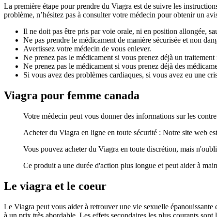
La première étape pour prendre du Viagra est de suivre les instructions
problème, n’hésitez pas à consulter votre médecin pour obtenir un avis
Il ne doit pas être pris par voie orale, ni en position allongée, 
Ne pas prendre le médicament de manière sécurisée et non dan
Avertissez votre médecin de vous enlever.
Ne prenez pas le médicament si vous prenez déjà un traitemen
Ne prenez pas le médicament si vous prenez déjà des médicamen
Si vous avez des problèmes cardiaques, si vous avez eu une cris
Viagra pour femme canada
Votre médecin peut vous donner des informations sur les contre-
Acheter du Viagra en ligne en toute sécurité : Notre site web e
Vous pouvez acheter du Viagra en toute discrétion, mais n'oub
Ce produit a une durée d'action plus longue et peut aider à maint
Le viagra et le coeur
Le Viagra peut vous aider à retrouver une vie sexuelle épanouissante et
à un prix très abordable. Les effets secondaires les plus courants sont 