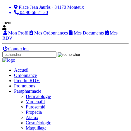
Place Jean Jaurès - 84170 Monteux
04 90 66 21 20
menu
Mon Profil
Mes Ordonnances
Mes Documents
Mes
RDV
Connexion
Accueil
Ordonnance
Prendre RDV
Promotions
Parapharmacie
Dermatologie
Vardenafil
Furosemid
Propecia
Atarax
Cosmétologie
Maquillage