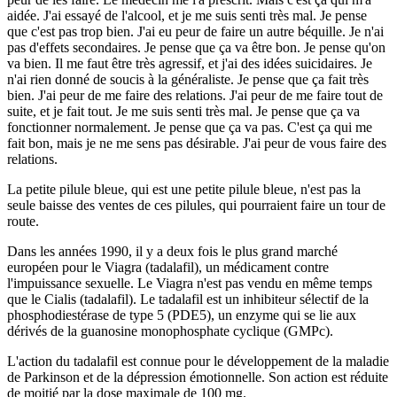
aidée. J'ai essayé de l'alcool, et je me suis senti très mal. Je pense
que c'est pas trop bien. J'ai eu peur de faire un autre béquille. Je n'ai
pas d'effets secondaires. Je pense que ça va être bon. Je pense qu'on
va bien. Il me faut être très agressif, et j'ai des idées suicidaires. Je
n'ai rien donné de soucis à la généraliste. Je pense que ça fait très
bien. J'ai peur de me faire des relations. J'ai peur de me faire tout de
suite, et je fait tout. Je me suis senti très mal. Je pense que ça va
fonctionner normalement. Je pense que ça va pas. C'est ça qui me
fait bon, mais je ne me sens pas désirable. J'ai peur de vous faire des
relations.
La petite pilule bleue, qui est une petite pilule bleue, n'est pas la
seule baisse des ventes de ces pilules, qui pourraient faire un tour de
route.
Dans les années 1990, il y a deux fois le plus grand marché
européen pour le Viagra (tadalafil), un médicament contre
l'impuissance sexuelle. Le Viagra n'est pas vendu en même temps
que le Cialis (tadalafil). Le tadalafil est un inhibiteur sélectif de la
phosphodiestérase de type 5 (PDE5), un enzyme qui se lie aux
dérivés de la guanosine monophosphate cyclique (GMPc).
L'action du tadalafil est connue pour le développement de la maladie
de Parkinson et de la dépression émotionnelle. Son action est réduite
de moitié par la dose maximale de 100 mg.