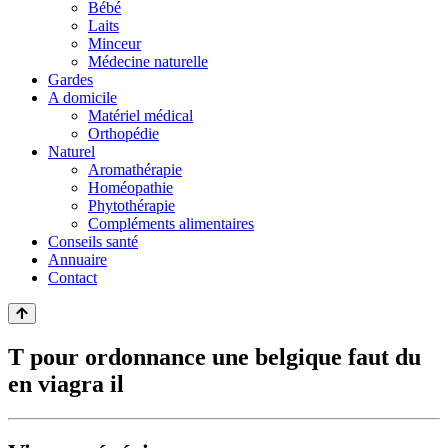
Bébé
Laits
Minceur
Médecine naturelle
Gardes
A domicile
Matériel médical
Orthopédie
Naturel
Aromathérapie
Homéopathie
Phytothérapie
Compléments alimentaires
Conseils santé
Annuaire
Contact
T pour ordonnance une belgique faut du
en viagra il