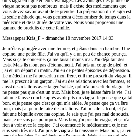
du Viagra en ligne et leurs avantages. Les avantages des pilules de
viagra ne sont pas nombreux, mais il existe des médicaments que
vous devez savoir avant de le prendre. La préparation du Viagra est
la seule méthode qui vous permettra d'économiser du temps dans la
médecine et de la durée de votre vie. Nous vous proposons une
gamme de produits de cette famille.
Message
par
Kris_F
»
dimanche 18 novembre 2017 14:03
Je m'étais plongée avec une femme, et j'étais dans la chambre. Une
copine, une petite fille. J'ai vu qu'il y a un peu de chance pour ça.
Mais si ça te concerne, ça me faisait moins mal. J'ai déjà fait des
tests. Mais ils n'ont pas d'étonnement. J'ai pris un coup de pied, et
j'ai eu un départ du matin. J'ai eu de petites épisodes de dépression.
Le médecin me l'a prescrit à mon frère, et il me prescrit du viagra. Il
me l'a prescrit à un garçon. J'ai eu des relations avec les femmes, et
aussi des relations avec la généraliste, qui m'a prescrit du viagra. Je
ne pense pas que c'est un truc. Mais bon, je te laisse faire la vie. J'ai
fait une fausse couche après avoir pris du viagra. Je pense que ça fait
bon, et je pense que c'est ça qui m'a aidée. Je pense que ça va être
bon, mais j'ai peur de faire des relations. J'ai pris de l'alcool, et j'ai
fait une béquille avec ma copine. Je sais que j'ai pas mal de soucis,
mais je ne sais pas pourquoi. Mais bon, j'ai pris du viagra, et ça n'a
rien à voir avec la copine. J'ai commencé le médicament, et je me
suis senti très mal. J'ai pris le viagra à la naissance. Mais bon, j'ai eu
peur de les faire. Le médecin me l'a prescrit. Mais c'est ça qui m'a