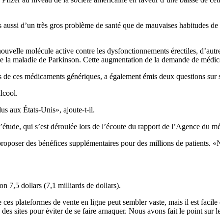
s aussi d’un très gros problème de santé que de mauvaises habitudes de vi
nouvelle molécule active contre les dysfonctionnements érectiles, d’au
re la maladie de Parkinson. Cette augmentation de la demande de médica
es de ces médicaments génériques, a également émis deux questions sur 
lcool.
s aux États-Unis», ajoute-t-il.
 l’étude, qui s’est déroulée lors de l’écoute du rapport de l’Agence du 
oposer des bénéfices supplémentaires pour des millions de patients. «No
 7,5 dollars (7,1 milliards de dollars).
es plateformes de vente en ligne peut sembler vaste, mais il est facile 
é des sites pour éviter de se faire arnaquer. Nous avons fait le point sur l