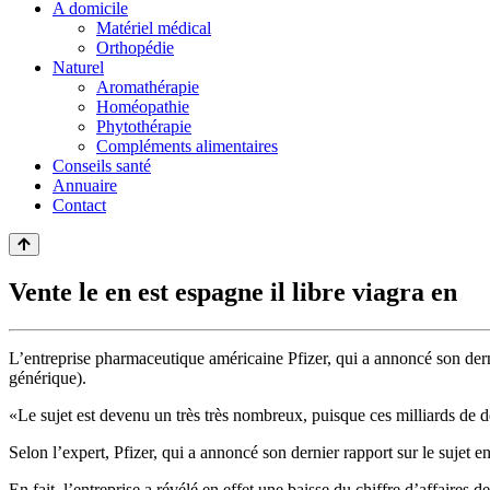
A domicile
Matériel médical
Orthopédie
Naturel
Aromathérapie
Homéopathie
Phytothérapie
Compléments alimentaires
Conseils santé
Annuaire
Contact
Vente le en est espagne il libre viagra en
L’entreprise pharmaceutique américaine Pfizer, qui a annoncé son derni
générique).
«Le sujet est devenu un très très nombreux, puisque ces milliards de 
Selon l’expert, Pfizer, qui a annoncé son dernier rapport sur le sujet 
En fait, l’entreprise a révélé en effet une baisse du chiffre d’affaires