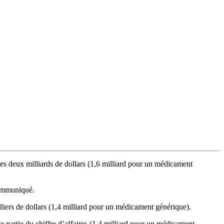
des deux milliards de dollars (1,6 milliard pour un médicament
communiqué.
lliers de dollars (1,4 milliard pour un médicament générique).
tte partie du chiffre d’affaires (1,4 milliard pour un médicament