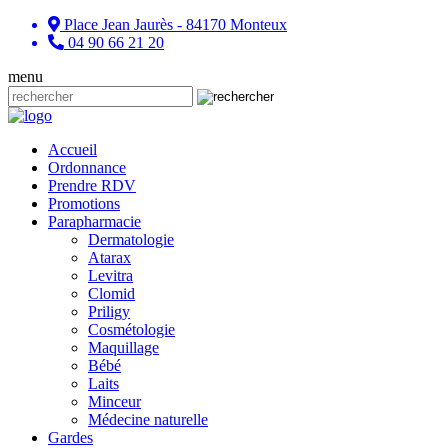
Place Jean Jaurès - 84170 Monteux
04 90 66 21 20
menu
Accueil
Ordonnance
Prendre RDV
Promotions
Parapharmacie
Dermatologie
Atarax
Levitra
Clomid
Priligy
Cosmétologie
Maquillage
Bébé
Laits
Minceur
Médecine naturelle
Gardes