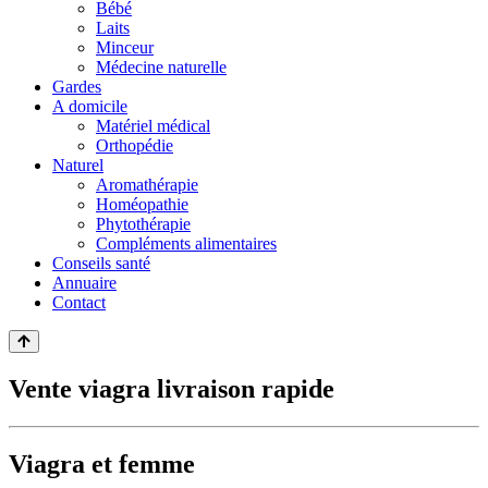
Bébé
Laits
Minceur
Médecine naturelle
Gardes
A domicile
Matériel médical
Orthopédie
Naturel
Aromathérapie
Homéopathie
Phytothérapie
Compléments alimentaires
Conseils santé
Annuaire
Contact
Vente viagra livraison rapide
Viagra et femme