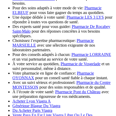
besoins.
Pour des soins adaptés à votre mode de vie:
Pharmacie
ELBEUF
pour vous faire gagner du temps au quotidien.
Une équipe dédiée à votre santé:
Pharmacie LES 3 LYS
pour
répondre à toutes vos questions de santé.
Des experts santé pour vous guider:
Pharmacie De Rocabey
Saint-Malo
pour des réponses concrètes à vos besoins
spécifiques.
Choisissez l’expertise pharmaceutique:
Pharmacie
MARSEILLE
avec une sélection exigeante de nos
laboratoires partenaires.
Pour des conseils adaptés à chacun:
Pharmacie LORRAINE
et un vrai partenariat au service de votre santé.
À votre service au quotidien,
Pharmacie de Vosgelade
et un
suivi personnalisé, même à distance.
Votre pharmacie en ligne de confiance:
Pharmacie
OYONNAX
pour un conseil santé fiable à chaque instant.
Avec un suivi sérieux et professionnel:
Pharmacie du Centre
MONTESSON
pour des soins responsables et de qualité.
À l’écoute de votre santé:
Pharmacie Pont du Château
avec
une préparation rigoureuse de vos médicaments.
Acheter Lyon Viagra A
Générique Blague Du Viagra
Du Acheter Paris Viagra
Vente Pays En Est Liste Viagra Libre Ou Le Des