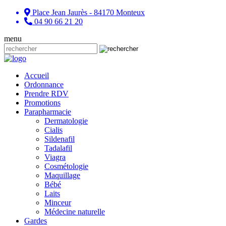
Place Jean Jaurès - 84170 Monteux
04 90 66 21 20
menu
Accueil
Ordonnance
Prendre RDV
Promotions
Parapharmacie
Dermatologie
Cialis
Sildenafil
Tadalafil
Viagra
Cosmétologie
Maquillage
Bébé
Laits
Minceur
Médecine naturelle
Gardes