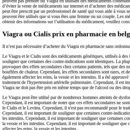
peuvent pas prendre du Viagra en utilisant des médicaments contenant 
d’éviter la vente de médicaments sur internet et d’acheter des médica
peut être prescrit par un professionnel de santé qui vous aide à vous se
peuvent être utilisés que si vous êtes une femme ou un couple. Les m
obtenir des informations sur l’utilisation du médicament, veuillez cons
Viagra ou Cialis prix en pharmacie en bel
Il n’est pas nécessaire d’acheter du Viagra en pharmacie sans ordonnanc
Le Viagra et le Cialis sont des médicaments génériques, utilisés à des 
souligner que certaines des contre-indications sont identiques. La plu
provoquer des effets secondaires chez certains patients, tels que des m
bouffées de chaleur. Cependant, les effets secondaires sont rares, et d
également affecter les reins, la vessie et les intestins. Il a été approu
traitement de l'hypertension artérielle pulmonaire. Cependant, il est imp
Viagra ne doit pas être pris en même temps que de l'alcool ou des drogu
Le Viagra peut être utilisé par de nombreux hommes atteints de dysfonct
Cependant, il est important de noter que ces effets secondaires ne sont 
le Cialis et le Levitra. Cependant, il n'est pas recommandé pour le traite
Cependant, il est important de souligner que certaines contre-indications
les intestins. Cependant, il est important de souligner que certaines con
la vessie et les intestins. Cependant, il est important de souligner que 
affecter les reins, la vessie et les intestins.