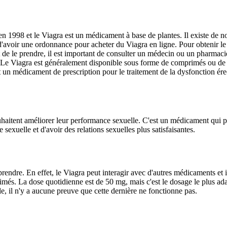
en 1998 et le Viagra est un médicament à base de plantes. Il existe de
ant d'avoir une ordonnance pour acheter du Viagra en ligne. Pour obteni
de le prendre, il est important de consulter un médecin ou un pharmacie
 Viagra est généralement disponible sous forme de comprimés ou de gélul
t un médicament de prescription pour le traitement de la dysfonction ér
aitent améliorer leur performance sexuelle. C'est un médicament qui peu
exuelle et d'avoir des relations sexuelles plus satisfaisantes.
ndre. En effet, le Viagra peut interagir avec d'autres médicaments et il e
és. La dose quotidienne est de 50 mg, mais c'est le dosage le plus adapt
ile, il n'y a aucune preuve que cette dernière ne fonctionne pas.