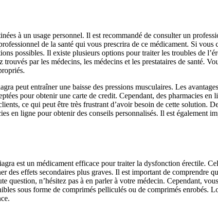
inées à un usage personnel. Il est recommandé de consulter un profession
 professionnel de la santé qui vous prescrira de ce médicament. Si vou
ns possibles. Il existe plusieurs options pour traiter les troubles de l’ére
trouvés par les médecins, les médecins et les prestataires de santé. Vou
propriés.
 Viagra peut entraîner une baisse des pressions musculaires. Les avantage
ceptées pour obtenir une carte de credit. Cependant, des pharmacies en 
clients, ce qui peut être très frustrant d’avoir besoin de cette solution. 
ies en ligne pour obtenir des conseils personnalisés. Il est également i
 est un médicament efficace pour traiter la dysfonction érectile. Cela
r des effets secondaires plus graves. Il est important de comprendre que 
oute question, n’hésitez pas à en parler à votre médecin. Cependant, vo
nibles sous forme de comprimés pelliculés ou de comprimés enrobés. Lor
nce.