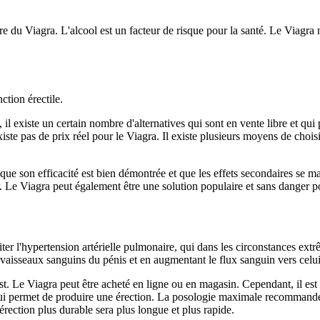
dre du Viagra. L'alcool est un facteur de risque pour la santé. Le Viag
tion érectile.
, il existe un certain nombre d'alternatives qui sont en vente libre et qu
iste pas de prix réel pour le Viagra. Il existe plusieurs moyens de choisi
 que son efficacité est bien démontrée et que les effets secondaires se m
ier. Le Viagra peut également être une solution populaire et sans danger
aiter l'hypertension artérielle pulmonaire, qui dans les circonstances ext
 vaisseaux sanguins du pénis et en augmentant le flux sanguin vers celui
est. Le Viagra peut être acheté en ligne ou en magasin. Cependant, il es
ui permet de produire une érection. La posologie maximale recommandée 
rection plus durable sera plus longue et plus rapide.