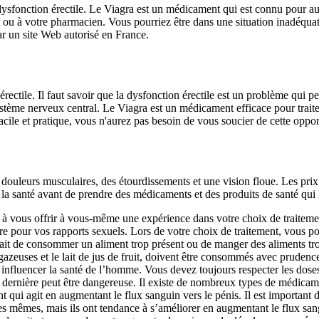
 dysfonction érectile. Le Viagra est un médicament qui est connu pour au
 ou à votre pharmacien. Vous pourriez être dans une situation inadéqua
ar un site Web autorisé en France.
 érectile. Il faut savoir que la dysfonction érectile est un problème qui 
stème nerveux central. Le Viagra est un médicament efficace pour traite
cile et pratique, vous n'aurez pas besoin de vous soucier de cette oppor
 douleurs musculaires, des étourdissements et une vision floue. Les prix 
 la santé avant de prendre des médicaments et des produits de santé qui 
l à vous offrir à vous-même une expérience dans votre choix de traitemen
pour vos rapports sexuels. Lors de votre choix de traitement, vous pou
 fait de consommer un aliment trop présent ou de manger des aliments trop
euses et le lait de jus de fruit, doivent être consommés avec prudence et
influencer la santé de l’homme. Vous devez toujours respecter les dose
ernière peut être dangereuse. Il existe de nombreux types de médicaments
qui agit en augmentant le flux sanguin vers le pénis. Il est important
 les mêmes, mais ils ont tendance à s’améliorer en augmentant le flux sa