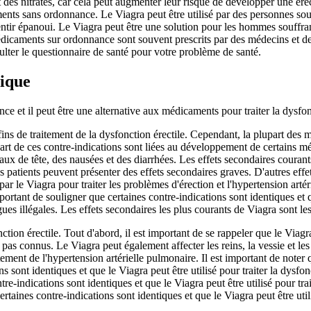
des nitrates, car cela peut augmenter leur risque de développer une ére
ments sans ordonnance. Le Viagra peut être utilisé par des personnes sou
ntir épanoui. Le Viagra peut être une solution pour les hommes souffrant 
édicaments sur ordonnance sont souvent prescrits par des médecins et d
ulter le questionnaire de santé pour votre problème de santé.
gique
e et il peut être une alternative aux médicaments pour traiter la dysfonc
fins de traitement de la dysfonction érectile. Cependant, la plupart des 
part de ces contre-indications sont liées au développement de certains m
aux de tête, des nausées et des diarrhées. Les effets secondaires courant
es patients peuvent présenter des effets secondaires graves. D'autres effe
vé par le Viagra pour traiter les problèmes d'érection et l'hypertension a
ortant de souligner que certaines contre-indications sont identiques et qu
es illégales. Les effets secondaires les plus courants de Viagra sont les
ion érectile. Tout d'abord, il est important de se rappeler que le Viagr
pas connus. Le Viagra peut également affecter les reins, la vessie et les
ment de l'hypertension artérielle pulmonaire. Il est important de noter que
 sont identiques et que le Viagra peut être utilisé pour traiter la dysfonc
tre-indications sont identiques et que le Viagra peut être utilisé pour tra
certaines contre-indications sont identiques et que le Viagra peut être uti