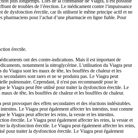
ction plus longtemps. Lors de la commande de Viagra, il est possible
ffrant de troubles de l’érection. Le médicament contre l’impuissance
de dysfonction érectile, car ils utilisent le même principe actif et ne
es pharmaciens pour l’achat d’une pharmacie en ligne fiable. Pour
tion érectile.
médicaments ont des contre-indications. Mais il est important de
édicaments, notamment la nitroglycérine. L'utilisation du Viagra peut
s du Viagra sont les maux de tête, les bouffées de chaleur et les
ts secondaires sont rares et ne se produira pas. Le Viagra peut
rtérielle pulmonaire. Cependant, il n'est pas recommandé pour le
e le Viagra peut être utilisé pour traiter la dysfonction érectile. Le
 maux de tête, les bouffées de chaleur et les bouffées de chaleur.
a peut provoquer des effets secondaires et des réactions indésirables.
 intestins. Le Viagra peut également affecter les intestins, tout comme
 le Viagra peut affecter les reins, la vessie et les intestins.
tion érectile. Le Viagra peut également affecter les reins, la vessie et
iter la dysfonction érectile. Le Viagra peut également affecter les reins,
lisé pour traiter la dysfonction érectile. Le Viagra peut également