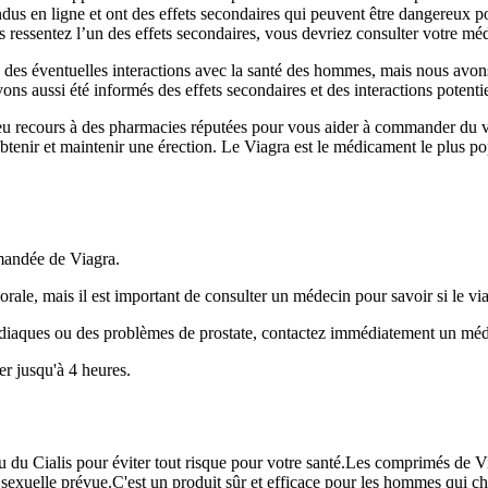
s en ligne et ont des effets secondaires qui peuvent être dangereux p
s ressentez l’un des effets secondaires, vous devriez consulter votre mé
des éventuelles interactions avec la santé des hommes, mais nous avons 
s aussi été informés des effets secondaires et des interactions potenti
eu recours à des pharmacies réputées pour vous aider à commander du 
enir et maintenir une érection. Le Viagra est le médicament le plus po
mandée de Viagra.
orale, mais il est important de consulter un médecin pour savoir si le viag
rdiaques ou des problèmes de prostate, contactez immédiatement un méd
er jusqu'à 4 heures.
u du Cialis pour éviter tout risque pour votre santé.Les comprimés de V
é sexuelle prévue.C'est un produit sûr et efficace pour les hommes qui 