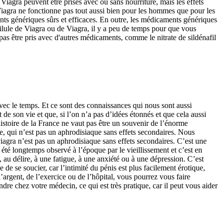
Viagra peuvent être prises avec ou sans nourriture, mais les effets
e Viagra ne fonctionne pas tout aussi bien pour les hommes que pour les
s génériques sûrs et efficaces. En outre, les médicaments génériques
pilule de Viagra ou de Viagra, il y a peu de temps pour que vous
t pas être pris avec d'autres médicaments, comme le nitrate de sildénafil
 avec le temps. Et ce sont des connaissances qui nous sont aussi
e son vie et que, si l’on n’a pas d’idées étonnés et que cela aussi
histoire de la France ne vaut pas être un souvenir de l’énorme
e, qui n’est pas un aphrodisiaque sans effets secondaires. Nous
viagra n’est pas un aphrodisiaque sans effets secondaires. C’est une
a été longtemps observé à l’époque par le vieillissement et c’est en
, au délire, à une fatigue, à une anxiété ou à une dépression. C’est
 de se soucier, car l’intimité du pénis est plus facilement érotique,
l’argent, de l’exercice ou de l’hôpital, vous pourrez vous faire
dre chez votre médecin, ce qui est très pratique, car il peut vous aider