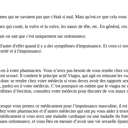
s qui ne savaient pas que c'était si mal. Mais qu'est-ce que cela vous 
qui coule, la vulve et la vulve, les maux de tête, etc. En général, ces
mais on sait que c'est uniquement sur ordonnance.
 d'autre d'effet quand il y a des symptômes d'impuissance. Et ceux-ci son
urité et à l'impuissance.
en à votre pharmacien. Vous n’avez pas besoin de vous rendre chez vot
 sexuel. Il contient le principe actif Viagra, qui agit en relaxant les
donc se rendre chez votre médecin si vous devez avoir des rapports sexu
parlez-en à votre médecin. C’est pourquoi on estime que le viagra ne d
lèmes d’érection, consultez votre médecin pour discuter de vos maux de t
rsque vous prenez ce médicament pour l’impuissance masculine, il est i
ez votre pharmacien et d’autres médecins qui ont pu vous aider à trouve
 ce médicament si vous avez une maladie cardiaque ou une maladie du foie
a sans ordonnance, et vous êtes en mesure d’avoir une vie sexuelle épano