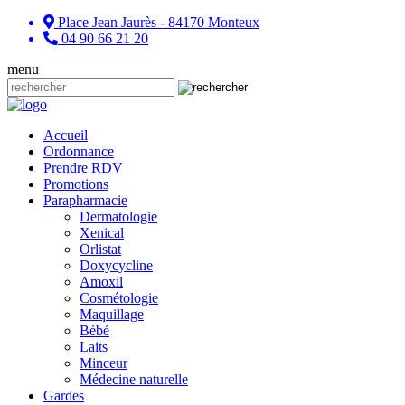
Place Jean Jaurès - 84170 Monteux
04 90 66 21 20
menu
Accueil
Ordonnance
Prendre RDV
Promotions
Parapharmacie
Dermatologie
Xenical
Orlistat
Doxycycline
Amoxil
Cosmétologie
Maquillage
Bébé
Laits
Minceur
Médecine naturelle
Gardes