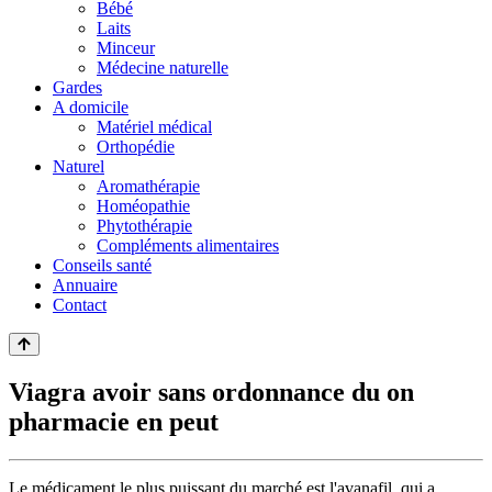
Bébé
Laits
Minceur
Médecine naturelle
Gardes
A domicile
Matériel médical
Orthopédie
Naturel
Aromathérapie
Homéopathie
Phytothérapie
Compléments alimentaires
Conseils santé
Annuaire
Contact
Viagra avoir sans ordonnance du on
pharmacie en peut
Le médicament le plus puissant du marché est l'avanafil, qui a