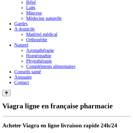
Bébé
Laits
Minceur
Médecine naturelle
Gardes
A domicile
Matériel médical
Orthopédie
Naturel
Aromathérapie
Homéopathie
Phytothérapie
Compléments alimentaires
Conseils santé
Annuaire
Contact
Viagra ligne en française pharmacie
Acheter Viagra en ligne livraison rapide 24h/24