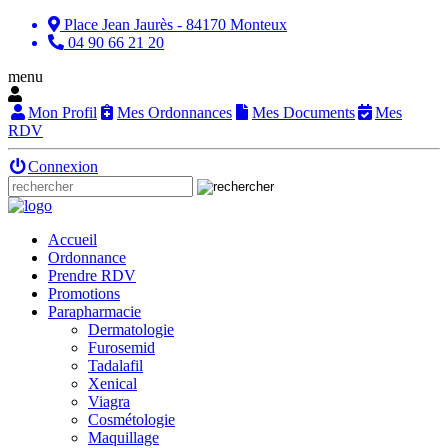
Place Jean Jaurès - 84170 Monteux
04 90 66 21 20
menu
Mon Profil
Mes Ordonnances
Mes Documents
Mes
RDV
Connexion
Accueil
Ordonnance
Prendre RDV
Promotions
Parapharmacie
Dermatologie
Furosemid
Tadalafil
Xenical
Viagra
Cosmétologie
Maquillage