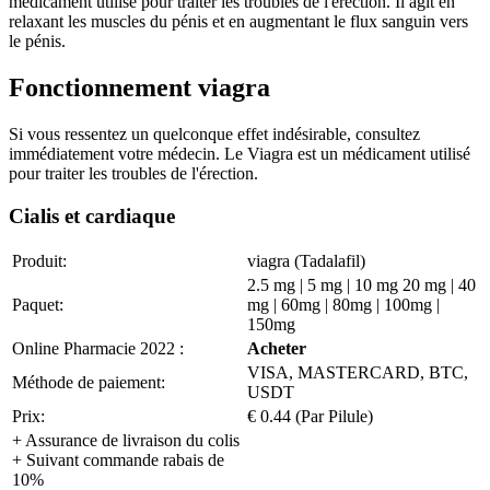
médicament utilisé pour traiter les troubles de l'érection. Il agit en
relaxant les muscles du pénis et en augmentant le flux sanguin vers
le pénis.
Fonctionnement viagra
Si vous ressentez un quelconque effet indésirable, consultez
immédiatement votre médecin. Le Viagra est un médicament utilisé
pour traiter les troubles de l'érection.
Cialis et cardiaque
Produit:
viagra (Tadalafil)
2.5 mg | 5 mg | 10 mg 20 mg | 40
Paquet:
mg | 60mg | 80mg | 100mg |
150mg
Online Pharmacie 2022 :
Acheter
VISA, MASTERCARD, BTC,
Méthode de paiement:
USDT
Prix:
€ 0.44 (Par Pilule)
+ Assurance de livraison du colis
+ Suivant commande rabais de
10%