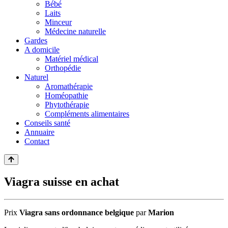
Bébé
Laits
Minceur
Médecine naturelle
Gardes
A domicile
Matériel médical
Orthopédie
Naturel
Aromathérapie
Homéopathie
Phytothérapie
Compléments alimentaires
Conseils santé
Annuaire
Contact
Viagra suisse en achat
Prix
Viagra sans ordonnance belgique
par
Marion