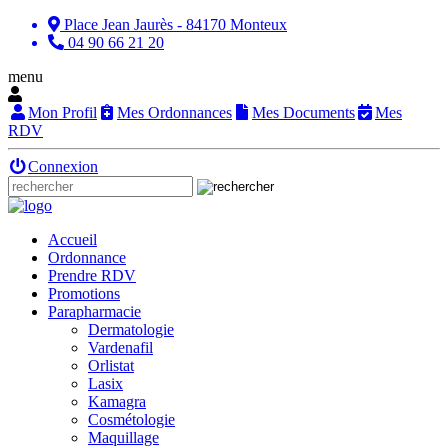
Place Jean Jaurès - 84170 Monteux
04 90 66 21 20
menu
Mon Profil
Mes Ordonnances
Mes Documents
Mes
RDV
Connexion
Accueil
Ordonnance
Prendre RDV
Promotions
Parapharmacie
Dermatologie
Vardenafil
Orlistat
Lasix
Kamagra
Cosmétologie
Maquillage