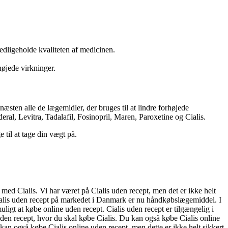
 vedligeholde kvaliteten af medicinen.
højede virkninger.
æsten alle de lægemidler, der bruges til at lindre forhøjede
ral, Levitra, Tadalafil, Fosinopril, Maren, Paroxetine og Cialis.
til at tage din vægt på.
d Cialis. Vi har været på Cialis uden recept, men det er ikke helt
t. Cialis uden recept på markedet i Danmark er nu håndkøbslægemiddel. I
ligt at købe online uden recept. Cialis uden recept er tilgængelig i
uden recept, hvor du skal købe Cialis. Du kan også købe Cialis online
an også købe Cialis online uden recept, men dette er ikke helt sikkert