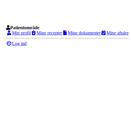
Patientområde
Min profil
Mine recepter
Mine dokumenter
Mine aftaler
Log ind