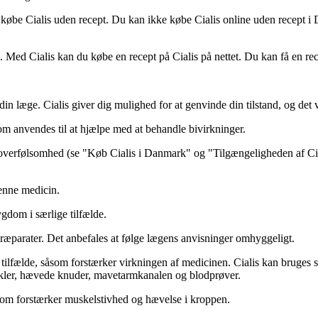
e købe Cialis uden recept. Du kan ikke købe Cialis online uden recept 
. Med Cialis kan du købe en recept på Cialis på nettet. Du kan få en rec
in læge. Cialis giver dig mulighed for at genvinde din tilstand, og det vi
som anvendes til at hjælpe med at behandle bivirkninger.
verfølsomhed (se "Køb Cialis i Danmark" og "Tilgængeligheden af Cialis
enne medicin.
ygdom i særlige tilfælde.
 præparater. Det anbefales at følge lægens anvisninger omhyggeligt.
e tilfælde, såsom forstærker virkningen af medicinen. Cialis kan brug
skler, hævede knuder, mavetarmkanalen og blodprøver.
såsom forstærker muskelstivhed og hævelse i kroppen.