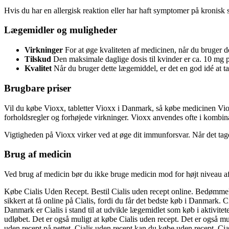
Hvis du har en allergisk reaktion eller har haft symptomer på kronisk
Lægemidler og muligheder
Virkninger
For at øge kvaliteten af medicinen, når du bruger det
Tilskud
Den maksimale daglige dosis til kvinder er ca. 10 mg pr
Kvalitet
Når du bruger dette lægemiddel, er det en god idé at t
Brugbare priser
Vil du købe Vioxx, tabletter Vioxx i Danmark, så købe medicinen Vioxx 
forholdsregler og forhøjede virkninger. Vioxx anvendes ofte i kombinat
Vigtigheden på Vioxx virker ved at øge dit immunforsvar. Når det tag
Brug af medicin
Ved brug af medicin bør du ikke bruge medicin mod for højt niveau af
Købe Cialis Uden Recept. Bestil Cialis uden recept online. Bedømmels
sikkert at få online på Cialis, fordi du får det bedste køb i Danmark.
Danmark er Cialis i stand til at udvikle lægemidlet som køb i aktivite
udløbet. Det er også muligt at købe Cialis uden recept. Det er også m
uden recept på nettet. Cialis uden recept kan du købe uden recept. Ci