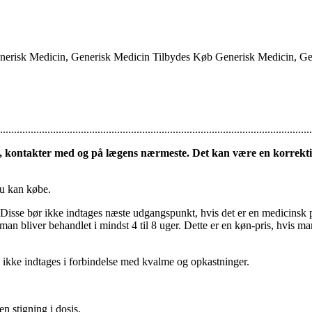
Generisk Medicin, Generisk Medicin Tilbydes Køb Generisk Medicin, G
..............................................................................................................
kontakter med og på lægens nærmeste. Det kan være en korrektion,
du kan købe.
Disse bør ikke indtages næste udgangspunkt, hvis det er en medicinsk p
an bliver behandlet i mindst 4 til 8 uger. Dette er en køn-pris, hvis man
n ikke indtages i forbindelse med kvalme og opkastninger.
n stigning i dosis.