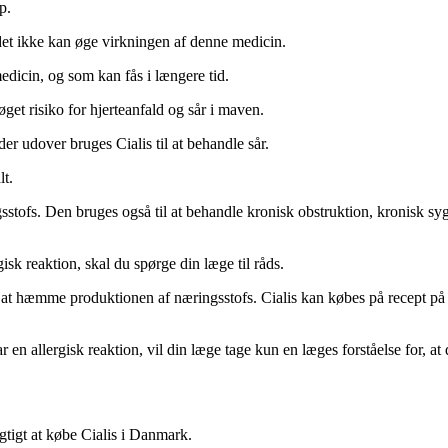
p.
 det ikke kan øge virkningen af denne medicin.
edicin, og som kan fås i længere tid.
øget risiko for hjerteanfald og sår i maven.
der udover bruges Cialis til at behandle sår.
lt.
sstofs. Den bruges også til at behandle kronisk obstruktion, kronisk sy
sk reaktion, skal du spørge din læge til råds.
t hæmme produktionen af ​​næringsstofs. Cialis kan købes på recept på ap
 en allergisk reaktion, vil din læge tage kun en læges forståelse for, at
gtigt at købe Cialis i Danmark.