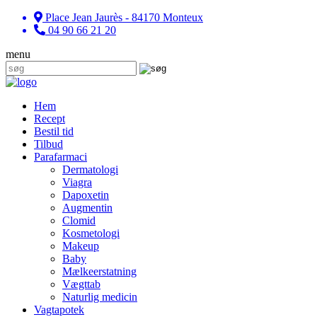
Place Jean Jaurès - 84170 Monteux
04 90 66 21 20
menu
Hem
Recept
Bestil tid
Tilbud
Parafarmaci
Dermatologi
Viagra
Dapoxetin
Augmentin
Clomid
Kosmetologi
Makeup
Baby
Mælkeerstatning
Vægttab
Naturlig medicin
Vagtapotek