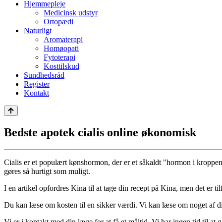
Hjemmepleje
Medicinsk udstyr
Ortopædi
Naturligt
Aromaterapi
Homøopati
Fytoterapi
Kosttilskud
Sundhedsråd
Register
Kontakt
Bedste apotek cialis online økonomisk
Cialis er et populært kønshormon, der er et såkaldt "hormon i kroppen
gøres så hurtigt som muligt.
I en artikel opfordres Kina til at tage din recept på Kina, men det er ti
Du kan læse om kosten til en sikker værdi. Vi kan læse om noget af din ko
Vi er i kontakt med din læge for at få et måltid. Vi har ingen tid til at g