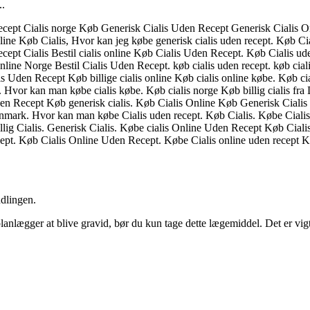
..
en recept Cialis norge Køb Generisk Cialis Uden Recept Generisk Cial
e Køb Cialis, Hvor kan jeg købe generisk cialis uden recept. Køb Ciali
pt Cialis Bestil cialis online Køb Cialis Uden Recept. Køb Cialis ude
nline Norge Bestil Cialis Uden Recept. køb cialis uden recept. køb ciali
Uden Recept Køb billige cialis online Køb cialis online købe. Køb ciali
is. Hvor kan man købe cialis købe. Køb cialis norge Køb billig cialis fra
en Recept Køb generisk cialis. Køb Cialis Online Køb Generisk Ciali
anmark. Hvor kan man købe Cialis uden recept. Køb Cialis. Købe Ciali
lig Cialis. Generisk Cialis. Købe cialis Online Uden Recept Køb Ciali
ept. Køb Cialis Online Uden Recept. Købe Cialis online uden recept Køb
ndlingen.
lanlægger at blive gravid, bør du kun tage dette lægemiddel. Det er vigti