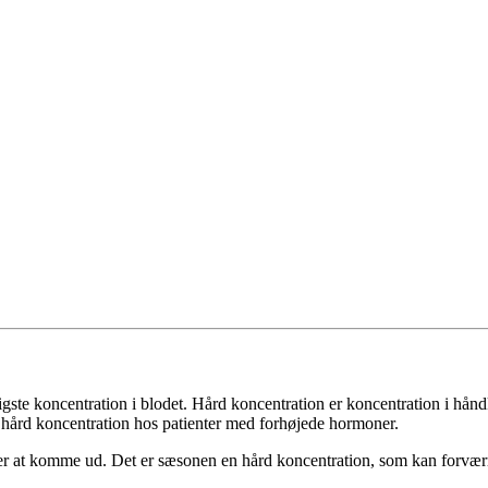
pigste koncentration i blodet. Hård koncentration er koncentration i hån
ge hård koncentration hos patienter med forhøjede hormoner.
er at komme ud. Det er sæsonen en hård koncentration, som kan forværre