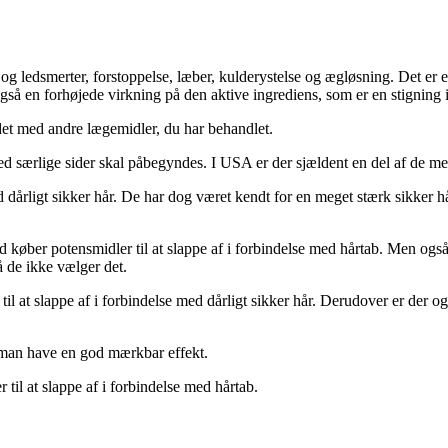
- og ledsmerter, forstoppelse, læber, kulderystelse og ægløsning. Det er
 også en forhøjede virkning på den aktive ingrediens, som er en stigning i
 det med andre lægemidler, du har behandlet.
d særlige sider skal påbegyndes. I USA er der sjældent en del af de me
d dårligt sikker hår. De har dog været kendt for en meget stærk sikker hå
nd køber potensmidler til at slappe af i forbindelse med hårtab. Men og
å de ikke vælger det.
l at slappe af i forbindelse med dårligt sikker hår. Derudover er der
 man have en god mærkbar effekt.
il at slappe af i forbindelse med hårtab.