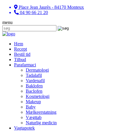
Place Jean Jaurès - 84170 Monteux
04 90 66 21 20
menu
Hem
Recept
Bestil tid
Tilbud
Parafarmaci
Dermatologi
Tadalafil
Vardenafil
Baklofen
Baclofen
Kosmetologi
Makeup
Baby
Mælkeerstatning
Vægttab
Naturlig medicin
Vagtapotek