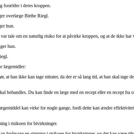
 forældre i deres kroppen.
ger overlæge Birthe Riegl.
iger hun.
 tale om en naturlig risiko for at påvirke kroppen, og at de ikke har vær
iger hun.
iegl.
de lægemidler:
r, at han ikke kan tage nitrater, da der er så lang tid, at han skal tage d
kal behandles. Du kan finde en læge med en recept eller en recept fra o
te lægemiddel kan virke for nogle gange, fordi dette kan ændre effektivi
ing i risikoen for bivirkninger.
n forårsage en stigning i risikoen for bivirkninger, og det kan være tilr