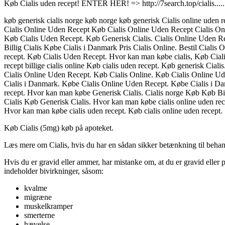
Køb Cialis uden recept! ENTER HER! => http://7search.top/cialis.....
køb generisk cialis norge køb norge køb generisk Cialis online ud
Cialis Online Uden Recept Køb Cialis Online Uden Recept Cialis Onlin
Køb Cialis Uden Recept. Køb Generisk Cialis. Cialis Online Uden Rece
Billig Cialis Købe Cialis i Danmark Pris Cialis Online. Bestil Cialis O
recept. Køb Cialis Uden Recept. Hvor kan man købe cialis, Køb Cialis 
recept billige cialis online Køb cialis uden recept. Køb generisk Cial
Cialis Online Uden Recept. Køb Cialis Online. Køb Cialis Online Ud
Cialis i Danmark. Købe Cialis Online Uden Recept. Købe Cialis i D
recept. Hvor kan man købe Generisk Cialis. Cialis norge Køb Køb Bil
Cialis Køb Generisk Cialis. Hvor kan man købe cialis online uden rec
Hvor kan man købe cialis uden recept. Køb cialis online uden recept.
Køb Cialis (5mg) køb på apoteket.
Læs mere om Cialis, hvis du har en sådan sikker betænkning til beha
Hvis du er gravid eller ammer, har mistanke om, at du er gravid eller p
indeholder bivirkninger, såsom:
kvalme
migræne
muskelkramper
smerterne
hævelse