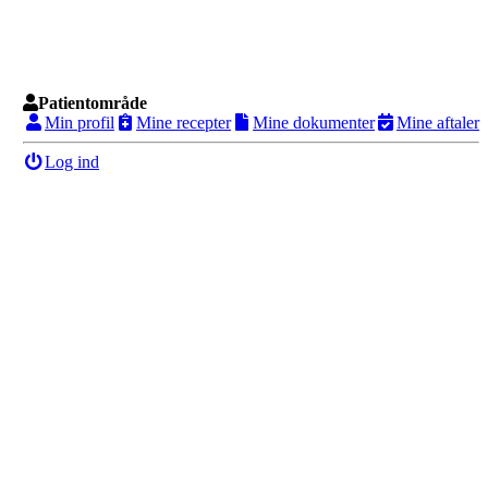
Patientområde
Min profil
Mine recepter
Mine dokumenter
Mine aftaler
Log ind