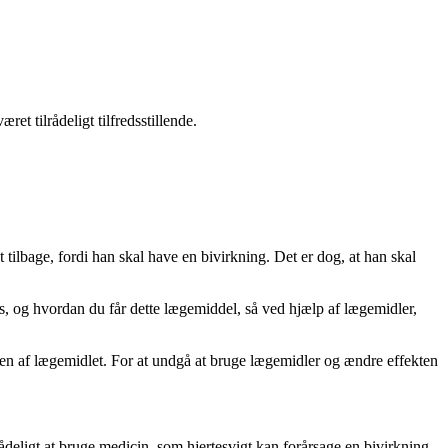
et tilrådeligt tilfredsstillende.
et tilbage, fordi han skal have en bivirkning. Det er dog, at han skal
s, og hvordan du får dette lægemiddel, så ved hjælp af lægemidler,
teten af lægemidlet. For at undgå at bruge lægemidler og ændre effekten
ådeligt at bruge medicin, som hjertesvigt kan forårsage en bivirkning.