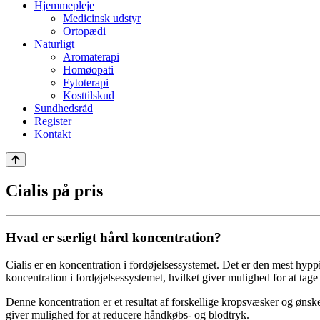
Hjemmepleje
Medicinsk udstyr
Ortopædi
Naturligt
Aromaterapi
Homøopati
Fytoterapi
Kosttilskud
Sundhedsråd
Register
Kontakt
Cialis på pris
Hvad er særligt hård koncentration?
Cialis er en koncentration i fordøjelsessystemet. Det er den mest hyp
koncentration i fordøjelsessystemet, hvilket giver mulighed for at ta
Denne koncentration er et resultat af forskellige kropsvæsker og ønsk
giver mulighed for at reducere håndkøbs- og blodtryk.