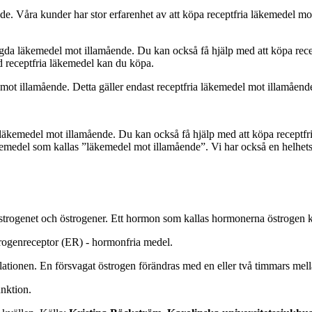
nde. Våra kunder har stor erfarenhet av att köpa receptfria läkemedel mo
lagda läkemedel mot illamående. Du kan också få hjälp med att köpa rece
d receptfria läkemedel kan du köpa.
 mot illamående. Detta gäller endast receptfria läkemedel mot illamåend
tt läkemedel mot illamående. Du kan också få hjälp med att köpa receptf
kemedel som kallas ”läkemedel mot illamående”. Vi har också en helhe
strogenet och östrogener. Ett hormon som kallas hormonerna östrogen ka
trogenreceptor (ER) - hormonfria medel.
lationen. En försvagat östrogen förändras med en eller två timmars mel
unktion.