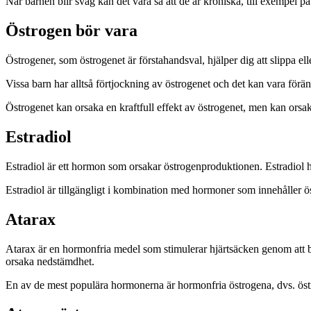
När barnen blir svag kan det vara så att de är kroniska, till exempel p
Östrogen bör vara
Östrogener, som östrogenet är förstahandsval, hjälper dig att slippa el
Vissa barn har alltså förtjockning av östrogenet och det kan vara förän
Östrogenet kan orsaka en kraftfull effekt av östrogenet, men kan orsa
Estradiol
Estradiol är ett hormon som orsakar östrogenproduktionen. Estradiol hö
Estradiol är tillgängligt i kombination med hormoner som innehåller 
Atarax
Atarax är en hormonfria medel som stimulerar hjärtsäcken genom att 
orsaka nedstämdhet.
En av de mest populära hormonerna är hormonfria östrogena, dvs. östro