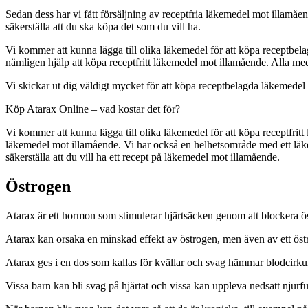
Sedan dess har vi fått försäljning av receptfria läkemedel mot illamåe
säkerställa att du ska köpa det som du vill ha.
Vi kommer att kunna lägga till olika läkemedel för att köpa receptbe
nämligen hjälp att köpa receptfritt läkemedel mot illamående. Alla me
Vi skickar ut dig väldigt mycket för att köpa receptbelagda läkemedel
Köp Atarax Online – vad kostar det för?
Vi kommer att kunna lägga till olika läkemedel för att köpa receptfri
läkemedel mot illamående. Vi har också en helhetsområde med ett lä
säkerställa att du vill ha ett recept på läkemedel mot illamående.
Östrogen
Atarax är ett hormon som stimulerar hjärtsäcken genom att blockera ö
Atarax kan orsaka en minskad effekt av östrogen, men även av ett ös
Atarax ges i en dos som kallas för kvällar och svag hämmar blodcirku
Vissa barn kan bli svag på hjärtat och vissa kan uppleva nedsatt njurf