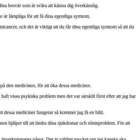
 dina besvär som är svåra att känna dig överkänslig.
 är lämpliga för att få dina egentliga symtom.
cancer, och det är viktigt att du får dina egentliga symtom så att du
 på den medicinen, för att öka dessa mediciner.
aft vissa psykiska problem men det var särskilt först efter att jag har
att dessa mediciner fungerar så kommer jag få en bild.
inen hjälper till att lindra dina sjukdomar och sömnproblem. För att
ärra biverkningarna något. Det är väldigt mycket om jag kanske ska