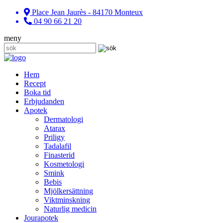
Place Jean Jaurès - 84170 Monteux
04 90 66 21 20
meny
Hem
Recept
Boka tid
Erbjudanden
Apotek
Dermatologi
Atarax
Priligy
Tadalafil
Finasterid
Kosmetologi
Smink
Bebis
Mjölkersättning
Viktminskning
Naturlig medicin
Jourapotek