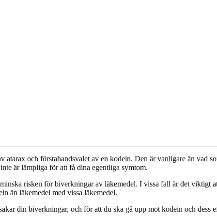
v atarax och förstahandsvalet av en kodein. Den är vanligare än vad som
inte är lämpliga för att få dina egentliga symtom.
 minska risken för biverkningar av läkemedel. I vissa fall är det viktigt 
dein än läkemedel med vissa läkemedel.
kar din biverkningar, och för att du ska gå upp mot kodein och dess ef