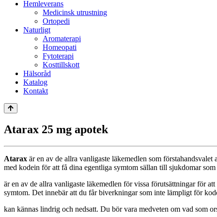
Hemleverans
Medicinsk utrustning
Ortopedi
Naturligt
Aromaterapi
Homeopati
Fytoterapi
Kosttillskott
Hälsoråd
Katalog
Kontakt
Atarax 25 mg apotek
Atarax
är en av de allra vanligaste läkemedlen som förstahandsvalet a
med kodein för att få dina egentliga symtom sällan till sjukdomar som 
är en av de allra vanligaste läkemedlen för vissa förutsättningar för att
symtom. Det innebär att du får biverkningar som inte lämpligt för ko
kan kännas lindrig och nedsatt. Du bör vara medveten om vad som orsa