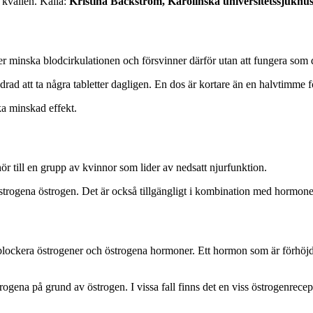
å kvällen. Källa:
Kristina Bäckström, Karolinska universitetssjukhu
ler minska blodcirkulationen och försvinner därför utan att fungera som 
drad att ta några tabletter dagligen. En dos är kortare än en halvtimme fö
ka minskad effekt.
r till en grupp av kvinnor som lider av nedsatt njurfunktion.
östrogena östrogen. Det är också tillgängligt i kombination med hormone
blockera östrogener och östrogena hormoner. Ett hormon som är förhöjd
gena på grund av östrogen. I vissa fall finns det en viss östrogenrece