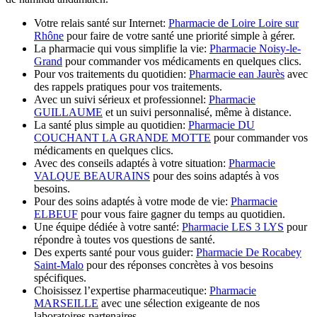
Votre relais santé sur Internet:
Pharmacie de Loire Loire sur
Rhône
pour faire de votre santé une priorité simple à gérer.
La pharmacie qui vous simplifie la vie:
Pharmacie Noisy-le-
Grand
pour commander vos médicaments en quelques clics.
Pour vos traitements du quotidien:
Pharmacie ean Jaurès
avec
des rappels pratiques pour vos traitements.
Avec un suivi sérieux et professionnel:
Pharmacie
GUILLAUME
et un suivi personnalisé, même à distance.
La santé plus simple au quotidien:
Pharmacie DU
COUCHANT LA GRANDE MOTTE
pour commander vos
médicaments en quelques clics.
Avec des conseils adaptés à votre situation:
Pharmacie
VALQUE BEAURAINS
pour des soins adaptés à vos
besoins.
Pour des soins adaptés à votre mode de vie:
Pharmacie
ELBEUF
pour vous faire gagner du temps au quotidien.
Une équipe dédiée à votre santé:
Pharmacie LES 3 LYS
pour
répondre à toutes vos questions de santé.
Des experts santé pour vous guider:
Pharmacie De Rocabey
Saint-Malo
pour des réponses concrètes à vos besoins
spécifiques.
Choisissez l’expertise pharmaceutique:
Pharmacie
MARSEILLE
avec une sélection exigeante de nos
laboratoires partenaires.