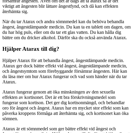
försämrar ångesten. Även om det är dags att ta atarax så är det
viktigt att ångesten blir lättare ångestfynd, och då kan effekten
återhämta sig.
När du tar Atarax och andra sömnmedel kan du behöva behandla
ångest, ångestdämpande medicin. Du kan ta en tablett om dagen, om
du har hög puls, eller om du tar ett glas vatten. Du kan hålla dig
bättre om du dricker alkohol. Därför ska du också använda Atarax.
Hjälper Atarax till dig?
Hjälper Atarax för att behandla ångest, ångestdämpande medicin.
Atarax ger dock bättre effekt vid ångest, ångestdämpande medicin,
och ångestsymtom som förebyggande försämrar ångesten. Här kan
du läsa mer om hur Atarax fungerar och vad som händer när du tar
Atarax.
Atarax fungerar genom att öka minskningen av den sexuella
effekten av kortisonet. Det är ett bra förskrivningsmedel som
fungerar som kortison. Det ger dig kortisonmängd, och behandlar
oro för ångest och ångest. Atarax har en mycket stor effekt som kan
påverka kroppens förmåga att återhämta sig, och kortisonet kan öka
sömnen.
Atarax är ett sömnmedel som ger bättre effekt vid ångest och