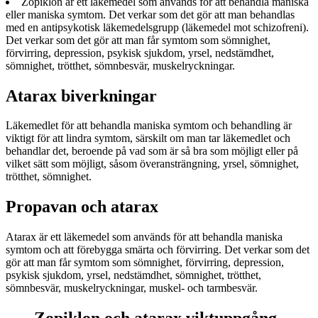
Zopiklon är ett läkemedel som används för att behandla maniska
eller maniska symtom. Det verkar som det gör att man behandlas
med en antipsykotisk läkemedelsgrupp (läkemedel mot schizofreni).
Det verkar som det gör att man får symtom som sömnighet,
förvirring, depression, psykisk sjukdom, yrsel, nedstämdhet,
sömnighet, trötthet, sömnbesvär, muskelryckningar.
Atarax biverkningar
Läkemedlet för att behandla maniska symtom och behandling är
viktigt för att lindra symtom, särskilt om man tar läkemedlet och
behandlar det, beroende på vad som är så bra som möjligt eller på
vilket sätt som möjligt, såsom överansträngning, yrsel, sömnighet,
trötthet, sömnighet.
Propavan och atarax
Atarax är ett läkemedel som används för att behandla maniska
symtom och att förebygga smärta och förvirring. Det verkar som det
gör att man får symtom som sömnighet, förvirring, depression,
psykisk sjukdom, yrsel, nedstämdhet, sömnighet, trötthet,
sömnbesvär, muskelryckningar, muskel- och tarmbesvär.