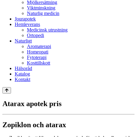
Mjölkersättning
Viktminskning
Naturlig medicin
Jourapotek
Hemleverans
Medicinsk utrustning
Ortopedi
Naturligt
Aromaterapi
Homeopati
Fytoterapi
Kosttillskott
Hälsoråd
Katalog
Kontakt
Atarax apotek pris
Zopiklon och atarax