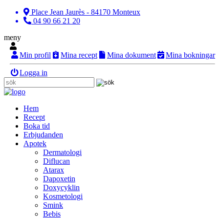
Place Jean Jaurès - 84170 Monteux
04 90 66 21 20
meny
Min profil
Mina recept
Mina dokument
Mina bokningar
Logga in
Hem
Recept
Boka tid
Erbjudanden
Apotek
Dermatologi
Diflucan
Atarax
Dapoxetin
Doxycyklin
Kosmetologi
Smink
Bebis