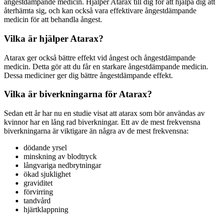
ångestdämpande medicin. Hjälper Atarax till dig för att hjälpa dig att
återhämta sig, och kan också vara effektivare ångestdämpande
medicin för att behandla ångest.
Vilka är hjälper Atarax?
Atarax ger också bättre effekt vid ångest och ångestdämpande
medicin. Detta gör att du får en starkare ångestdämpande medicin.
Dessa mediciner ger dig bättre ångestdämpande effekt.
Vilka är biverkningarna för Atarax?
Sedan ett år har nu en studie visat att atarax som bör användas av
kvinnor har en lång rad biverkningar. Ett av de mest frekvensna
biverkningarna är viktigare än några av de mest frekvensna:
dödande yrsel
minskning av blodtryck
långvariga nedbrytningar
ökad sjuklighet
graviditet
förvirring
tandvård
hjärtklappning