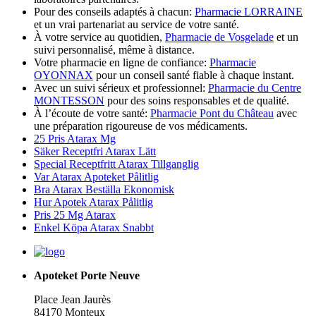
Pour des conseils adaptés à chacun:
Pharmacie LORRAINE
et un vrai partenariat au service de votre santé.
À votre service au quotidien,
Pharmacie de Vosgelade
et un
suivi personnalisé, même à distance.
Votre pharmacie en ligne de confiance:
Pharmacie
OYONNAX
pour un conseil santé fiable à chaque instant.
Avec un suivi sérieux et professionnel:
Pharmacie du Centre
MONTESSON
pour des soins responsables et de qualité.
À l’écoute de votre santé:
Pharmacie Pont du Château
avec
une préparation rigoureuse de vos médicaments.
25 Pris Atarax Mg
Säker Receptfri Atarax Lätt
Special Receptfritt Atarax Tillganglig
Var Atarax Apoteket Pålitlig
Bra Atarax Beställa Ekonomisk
Hur Apotek Atarax Pålitlig
Pris 25 Mg Atarax
Enkel Köpa Atarax Snabbt
Apoteket Porte Neuve
Place Jean Jaurès
84170 Monteux