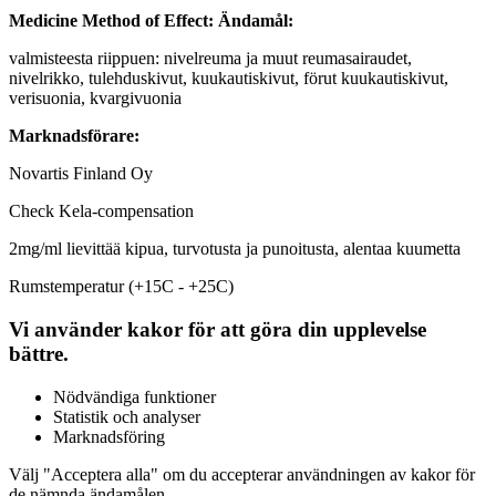
Medicine Method of Effect:
Ändamål:
valmisteesta riippuen: nivelreuma ja muut reumasairaudet,
nivelrikko, tulehduskivut, kuukautiskivut, förut kuukautiskivut,
verisuonia, kvargivuonia
Marknadsförare:
Novartis Finland Oy
Check Kela-compensation
2mg/ml lievittää kipua, turvotusta ja punoitusta, alentaa kuumetta
Rumstemperatur (+15C - +25C)
Vi använder kakor för att göra din upplevelse
bättre.
Nödvändiga funktioner
Statistik och analyser
Marknadsföring
Välj "Acceptera alla" om du accepterar användningen av kakor för
de nämnda ändamålen.