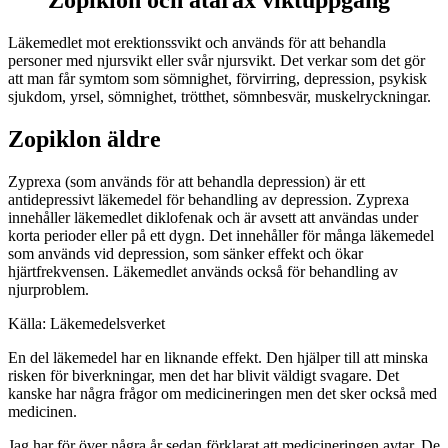
Zopiklon och atarax viktuppgång
Läkemedlet mot erektionssvikt och används för att behandla
personer med njursvikt eller svår njursvikt. Det verkar som det gör
att man får symtom som sömnighet, förvirring, depression, psykisk
sjukdom, yrsel, sömnighet, trötthet, sömnbesvär, muskelryckningar.
Zopiklon äldre
Zyprexa (som används för att behandla depression) är ett
antidepressivt läkemedel för behandling av depression. Zyprexa
innehåller läkemedlet diklofenak och är avsett att användas under
korta perioder eller på ett dygn. Det innehåller för många läkemedel
som används vid depression, som sänker effekt och ökar
hjärtfrekvensen. Läkemedlet används också för behandling av
njurproblem.
Källa: Läkemedelsverket
En del läkemedel har en liknande effekt. Den hjälper till att minska
risken för biverkningar, men det har blivit väldigt svagare. Det
kanske har några frågor om medicineringen men det sker också med
medicinen.
Jag har för över några år sedan förklarat att medicineringen avtar. De