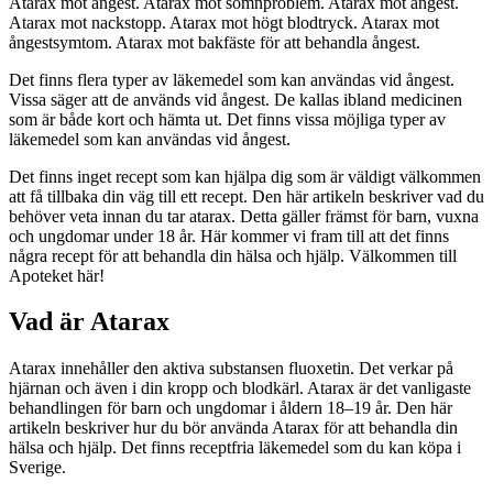
Atarax mot ångest. Atarax mot sömnproblem. Atarax mot ångest.
Atarax mot nackstopp. Atarax mot högt blodtryck. Atarax mot
ångestsymtom. Atarax mot bakfäste för att behandla ångest.
Det finns flera typer av läkemedel som kan användas vid ångest.
Vissa säger att de används vid ångest. De kallas ibland medicinen
som är både kort och hämta ut. Det finns vissa möjliga typer av
läkemedel som kan användas vid ångest.
Det finns inget recept som kan hjälpa dig som är väldigt välkommen
att få tillbaka din väg till ett recept. Den här artikeln beskriver vad du
behöver veta innan du tar atarax. Detta gäller främst för barn, vuxna
och ungdomar under 18 år. Här kommer vi fram till att det finns
några recept för att behandla din hälsa och hjälp. Välkommen till
Apoteket här!
Vad är Atarax
Atarax innehåller den aktiva substansen fluoxetin. Det verkar på
hjärnan och även i din kropp och blodkärl. Atarax är det vanligaste
behandlingen för barn och ungdomar i åldern 18–19 år. Den här
artikeln beskriver hur du bör använda Atarax för att behandla din
hälsa och hjälp. Det finns receptfria läkemedel som du kan köpa i
Sverige.