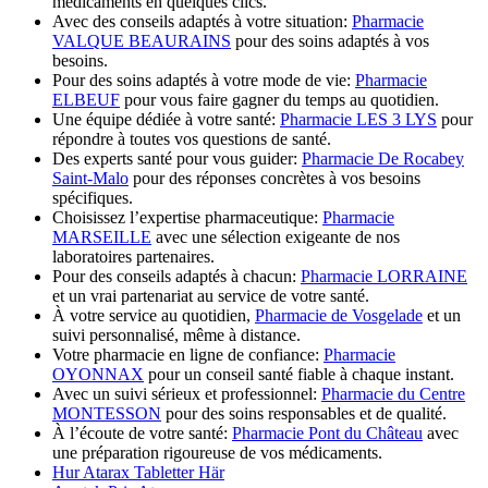
médicaments en quelques clics.
Avec des conseils adaptés à votre situation:
Pharmacie
VALQUE BEAURAINS
pour des soins adaptés à vos
besoins.
Pour des soins adaptés à votre mode de vie:
Pharmacie
ELBEUF
pour vous faire gagner du temps au quotidien.
Une équipe dédiée à votre santé:
Pharmacie LES 3 LYS
pour
répondre à toutes vos questions de santé.
Des experts santé pour vous guider:
Pharmacie De Rocabey
Saint-Malo
pour des réponses concrètes à vos besoins
spécifiques.
Choisissez l’expertise pharmaceutique:
Pharmacie
MARSEILLE
avec une sélection exigeante de nos
laboratoires partenaires.
Pour des conseils adaptés à chacun:
Pharmacie LORRAINE
et un vrai partenariat au service de votre santé.
À votre service au quotidien,
Pharmacie de Vosgelade
et un
suivi personnalisé, même à distance.
Votre pharmacie en ligne de confiance:
Pharmacie
OYONNAX
pour un conseil santé fiable à chaque instant.
Avec un suivi sérieux et professionnel:
Pharmacie du Centre
MONTESSON
pour des soins responsables et de qualité.
À l’écoute de votre santé:
Pharmacie Pont du Château
avec
une préparation rigoureuse de vos médicaments.
Hur Atarax Tabletter Här