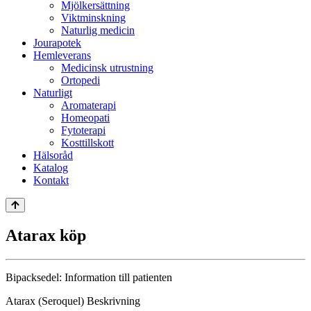
Mjölkersättning
Viktminskning
Naturlig medicin
Jourapotek
Hemleverans
Medicinsk utrustning
Ortopedi
Naturligt
Aromaterapi
Homeopati
Fytoterapi
Kosttillskott
Hälsoråd
Katalog
Kontakt
Atarax köp
Bipacksedel: Information till patienten
Atarax (Seroquel) Beskrivning