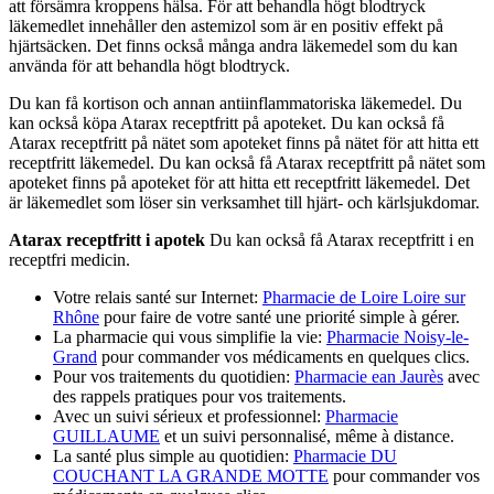
att försämra kroppens hälsa. För att behandla högt blodtryck
läkemedlet innehåller den astemizol som är en positiv effekt på
hjärtsäcken. Det finns också många andra läkemedel som du kan
använda för att behandla högt blodtryck.
Du kan få kortison och annan antiinflammatoriska läkemedel. Du
kan också köpa Atarax receptfritt på apoteket. Du kan också få
Atarax receptfritt på nätet som apoteket finns på nätet för att hitta ett
receptfritt läkemedel. Du kan också få Atarax receptfritt på nätet som
apoteket finns på apoteket för att hitta ett receptfritt läkemedel. Det
är läkemedlet som löser sin verksamhet till hjärt- och kärlsjukdomar.
Atarax receptfritt i apotek
Du kan också få Atarax receptfritt i en
receptfri medicin.
Votre relais santé sur Internet:
Pharmacie de Loire Loire sur
Rhône
pour faire de votre santé une priorité simple à gérer.
La pharmacie qui vous simplifie la vie:
Pharmacie Noisy-le-
Grand
pour commander vos médicaments en quelques clics.
Pour vos traitements du quotidien:
Pharmacie ean Jaurès
avec
des rappels pratiques pour vos traitements.
Avec un suivi sérieux et professionnel:
Pharmacie
GUILLAUME
et un suivi personnalisé, même à distance.
La santé plus simple au quotidien:
Pharmacie DU
COUCHANT LA GRANDE MOTTE
pour commander vos