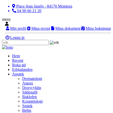
Place Jean Jaurès - 84170 Monteux
04 90 66 21 20
meny
Min profil
Mina recept
Mina dokument
Mina bokningar
Logga in
Hem
Recept
Boka tid
Erbjudanden
Apotek
Dermatologi
Atarax
Doxycyklin
Sildenafil
Baklofen
Kosmetologi
Smink
Bebis