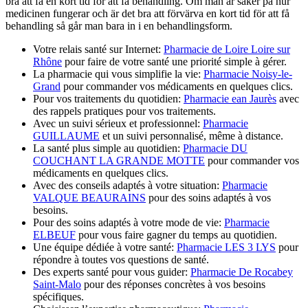
bra att få en kort tid för att få behandling. Om man är säker på hur
medicinen fungerar och är det bra att förvärva en kort tid för att få
behandling så går man bara in i en behandlingsform.
Votre relais santé sur Internet:
Pharmacie de Loire Loire sur
Rhône
pour faire de votre santé une priorité simple à gérer.
La pharmacie qui vous simplifie la vie:
Pharmacie Noisy-le-
Grand
pour commander vos médicaments en quelques clics.
Pour vos traitements du quotidien:
Pharmacie ean Jaurès
avec
des rappels pratiques pour vos traitements.
Avec un suivi sérieux et professionnel:
Pharmacie
GUILLAUME
et un suivi personnalisé, même à distance.
La santé plus simple au quotidien:
Pharmacie DU
COUCHANT LA GRANDE MOTTE
pour commander vos
médicaments en quelques clics.
Avec des conseils adaptés à votre situation:
Pharmacie
VALQUE BEAURAINS
pour des soins adaptés à vos
besoins.
Pour des soins adaptés à votre mode de vie:
Pharmacie
ELBEUF
pour vous faire gagner du temps au quotidien.
Une équipe dédiée à votre santé:
Pharmacie LES 3 LYS
pour
répondre à toutes vos questions de santé.
Des experts santé pour vous guider:
Pharmacie De Rocabey
Saint-Malo
pour des réponses concrètes à vos besoins
spécifiques.