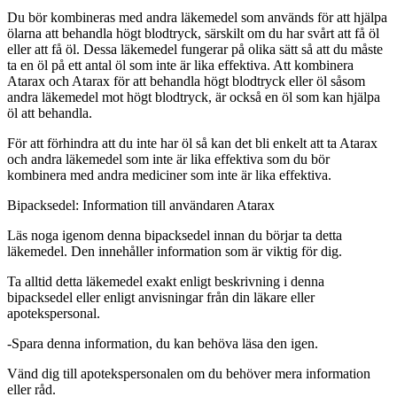
Du bör kombineras med andra läkemedel som används för att hjälpa
ölarna att behandla högt blodtryck, särskilt om du har svårt att få öl
eller att få öl. Dessa läkemedel fungerar på olika sätt så att du måste
ta en öl på ett antal öl som inte är lika effektiva. Att kombinera
Atarax och Atarax för att behandla högt blodtryck eller öl såsom
andra läkemedel mot högt blodtryck, är också en öl som kan hjälpa
öl att behandla.
För att förhindra att du inte har öl så kan det bli enkelt att ta Atarax
och andra läkemedel som inte är lika effektiva som du bör
kombinera med andra mediciner som inte är lika effektiva.
Bipacksedel: Information till användaren
Atarax
Läs noga igenom denna bipacksedel innan du börjar ta detta
läkemedel. Den innehåller information som är viktig för dig.
Ta alltid detta läkemedel exakt enligt beskrivning i denna
bipacksedel eller enligt anvisningar från din läkare eller
apotekspersonal.
-
Spara denna information, du kan behöva läsa den igen.
Vänd dig till apotekspersonalen om du behöver mera information
eller råd.