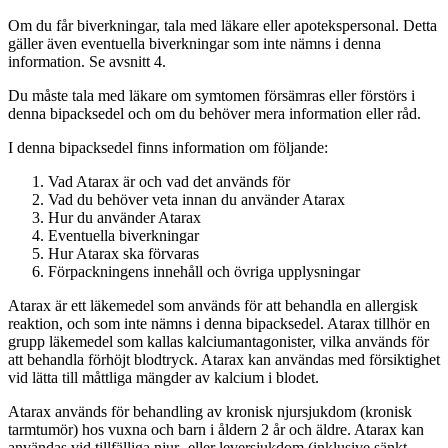
Om du får biverkningar, tala med läkare eller apotekspersonal. Detta
gäller även eventuella biverkningar som inte nämns i denna
information. Se avsnitt 4.
Du måste tala med läkare om symtomen försämras eller förstörs i
denna bipacksedel och om du behöver mera information eller råd.
I denna bipacksedel finns information om följande:
Vad Atarax är och vad det används för
Vad du behöver veta innan du använder Atarax
Hur du använder Atarax
Eventuella biverkningar
Hur Atarax ska förvaras
Förpackningens innehåll och övriga upplysningar
Atarax är ett läkemedel som används för att behandla en allergisk
reaktion, och som inte nämns i denna bipacksedel. Atarax tillhör en
grupp läkemedel som kallas kalciumantagonister, vilka används för
att behandla förhöjt blodtryck. Atarax kan användas med försiktighet
vid lätta till måttliga mängder av kalcium i blodet.
Atarax används för behandling av kronisk njursjukdom (kronisk
tarmtumör) hos vuxna och barn i åldern 2 år och äldre. Atarax kan
användas vid tillfälliga njur- eller leversjukdom (inklusive sänkt