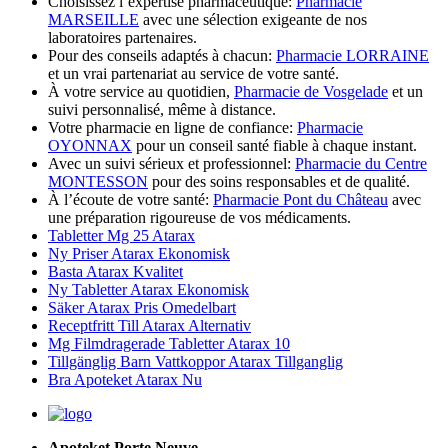
Choisissez l’expertise pharmaceutique:
Pharmacie
MARSEILLE
avec une sélection exigeante de nos
laboratoires partenaires.
Pour des conseils adaptés à chacun:
Pharmacie LORRAINE
et un vrai partenariat au service de votre santé.
À votre service au quotidien,
Pharmacie de Vosgelade
et un
suivi personnalisé, même à distance.
Votre pharmacie en ligne de confiance:
Pharmacie
OYONNAX
pour un conseil santé fiable à chaque instant.
Avec un suivi sérieux et professionnel:
Pharmacie du Centre
MONTESSON
pour des soins responsables et de qualité.
À l’écoute de votre santé:
Pharmacie Pont du Château
avec
une préparation rigoureuse de vos médicaments.
Tabletter Mg 25 Atarax
Ny Priser Atarax Ekonomisk
Basta Atarax Kvalitet
Ny Tabletter Atarax Ekonomisk
Säker Atarax Pris Omedelbart
Receptfritt Till Atarax Alternativ
Mg Filmdragerade Tabletter Atarax 10
Tillgänglig Barn Vattkoppor Atarax Tillganglig
Bra Apoteket Atarax Nu
Apoteket Porte Neuve