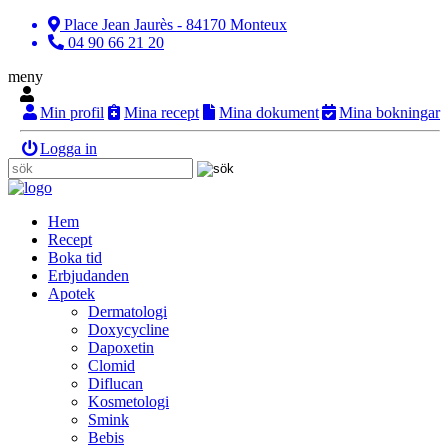
Place Jean Jaurès - 84170 Monteux
04 90 66 21 20
meny
Min profil
Mina recept
Mina dokument
Mina bokningar
Logga in
Hem
Recept
Boka tid
Erbjudanden
Apotek
Dermatologi
Doxycycline
Dapoxetin
Clomid
Diflucan
Kosmetologi
Smink
Bebis