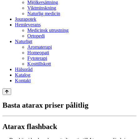
Mjölkersättning
Viktminskning
Naturlig medicin
Jourapotek
Hemleverans
Medicinsk utrustning
Ortopedi
Naturligt
Aromaterapi
Homeopati
Fytoterapi
Kosttillskott
Hälsoråd
Katalog
Kontakt
Basta atarax priser pålitlig
Atarax flashback