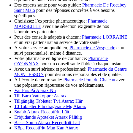
Des experts santé pour vous guider:
Pharmacie De Rocabey
Saint-Malo
pour des réponses concrètes à vos besoins
spécifiques.
Choisissez l’expertise pharmaceutique:
Pharmacie
MARSEILLE
avec une sélection exigeante de nos
laboratoires partenaires.
Pour des conseils adaptés à chacun:
Pharmacie LORRAINE
et un vrai partenariat au service de votre santé.
À votre service au quotidien,
Pharmacie de Vosgelade
et un
suivi personnalisé, même à distance.
Votre pharmacie en ligne de confiance:
Pharmacie
OYONNAX
pour un conseil santé fiable à chaque instant.
Avec un suivi sérieux et professionnel:
Pharmacie du Centre
MONTESSON
pour des soins responsables et de qualité.
À l’écoute de votre santé:
Pharmacie Pont du Château
avec
une préparation rigoureuse de vos médicaments.
Var Pris På Atarax Nu
Till Barn Vattkoppor Atarax
Tillgänglig Tabletter Två Atarax Här
10 Tabletter Filmdragerade Mg Atarax
Snabb Atarax Receptfritt Lätt
Erbjudande Apoteket Atarax Pålitlig
Basta Sömn Atarax Receptfritt Lätt
Köpa Receptfritt Man Kan Atarax