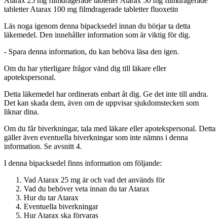
Atarax 25 mg filmdragerade tabletter Atarax 50 mg filmdragerade
tabletter Atarax 100 mg filmdragerade tabletter
fluoxetin
Läs noga igenom denna bipacksedel innan du börjar ta detta
läkemedel. Den innehåller information som är viktig för dig.
-
Spara denna information, du kan behöva läsa den igen.
Om du har ytterligare frågor vänd dig till läkare eller
apotekspersonal.
Detta läkemedel har ordinerats enbart åt dig. Ge det inte till andra.
Det kan skada dem, även om de uppvisar sjukdomstecken som
liknar dina.
Om du får biverkningar, tala med läkare eller apotekspersonal. Detta
gäller även eventuella biverkningar som inte nämns i denna
information. Se avsnitt 4.
I denna bipacksedel finns information om följande
:
Vad Atarax 25 mg är och vad det används för
Vad du behöver veta innan du tar Atarax
Hur du tar Atarax
Eventuella biverkningar
Hur Atarax ska förvaras