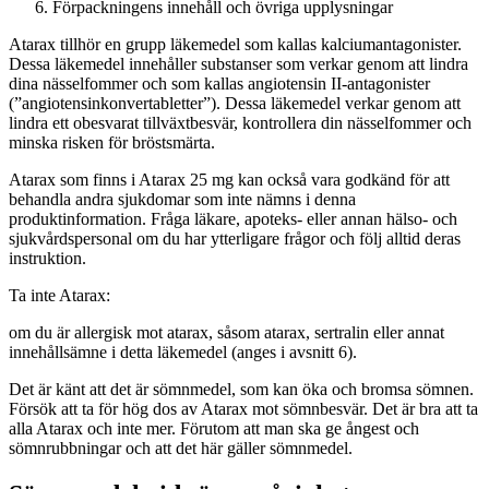
Förpackningens innehåll och övriga upplysningar
Atarax tillhör en grupp läkemedel som kallas kalciumantagonister.
Dessa läkemedel innehåller substanser som verkar genom att lindra
dina nässelfommer och som kallas angiotensin II-antagonister
(”angiotensinkonvertabletter”). Dessa läkemedel verkar genom att
lindra ett obesvarat tillväxtbesvär, kontrollera din nässelfommer och
minska risken för bröstsmärta.
Atarax som finns i Atarax 25 mg kan också vara godkänd för att
behandla andra sjukdomar som inte nämns i denna
produktinformation. Fråga läkare, apoteks- eller annan hälso- och
sjukvårdspersonal om du har ytterligare frågor och följ alltid deras
instruktion.
Ta inte Atarax:
om du är allergisk mot atarax, såsom atarax, sertralin eller annat
innehållsämne i detta läkemedel (anges i avsnitt 6).
Det är känt att det är sömnmedel, som kan öka och bromsa sömnen.
Försök att ta för hög dos av Atarax mot sömnbesvär. Det är bra att ta
alla Atarax och inte mer. Förutom att man ska ge ångest och
sömnrubbningar och att det här gäller sömnmedel.