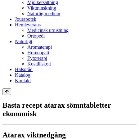
Mjölkersättning
Viktminskning
Naturlig medicin
Jourapotek
Hemleverans
Medicinsk utrustning
Ortopedi
Naturligt
Aromaterapi
Homeopati
Fytoterapi
Kosttillskott
Hälsoråd
Katalog
Kontakt
Basta recept atarax sömntabletter
ekonomisk
Atarax viktnedgång