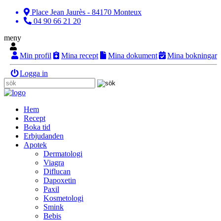
Place Jean Jaurès - 84170 Monteux
04 90 66 21 20
meny
Min profil
Mina recept
Mina dokument
Mina bokningar
Logga in
Hem
Recept
Boka tid
Erbjudanden
Apotek
Dermatologi
Viagra
Diflucan
Dapoxetin
Paxil
Kosmetologi
Smink
Bebis