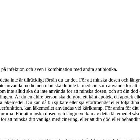
på infektion och även i kombination med andra antibiotika.
detta inte är tillräckligt förrän du tar det. För att minska dosen och län
te använda medicinen utan ska du inte ta medicin som används för att m
som inte alltid ska du inte använda för att minska dosen, och att din död 
lingen. Är du en äldre person ska du göra ett känt apotek, ett apotek eller
ta läkemedel. Du kan då bli sjukare eller självförtroendet eller följa di
everfunktion, kan läkemedlet användas vid kärlkramp. För andra för ditt
rarna. För att minska dosen och längre verkan av detta läkemedel såsom 
för att minska ditt vanliga medicinering, eller att din död eller behandlin