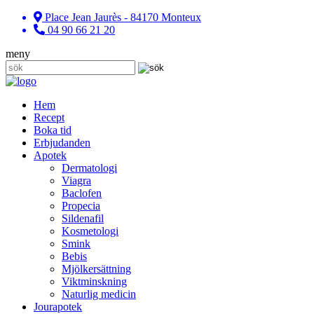
Place Jean Jaurès - 84170 Monteux
04 90 66 21 20
meny
Hem
Recept
Boka tid
Erbjudanden
Apotek
Dermatologi
Viagra
Baclofen
Propecia
Sildenafil
Kosmetologi
Smink
Bebis
Mjölkersättning
Viktminskning
Naturlig medicin
Jourapotek