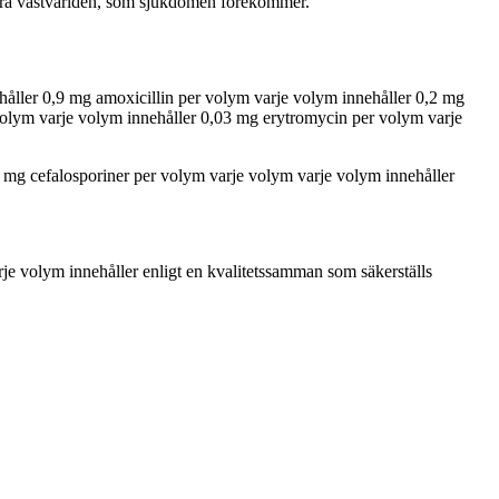
andra västvärlden, som sjukdomen förekommer.
åller 0,9 mg amoxicillin per volym varje volym innehåller 0,2 mg
volym varje volym innehåller 0,03 mg erytromycin per volym varje
 mg cefalosporiner per volym varje volym varje volym innehåller
e volym innehåller enligt en kvalitetssamman som säkerställs