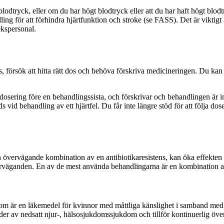
odtryck, eller om du har högt blodtryck eller att du har haft högt blo
ng för att förhindra hjärtfunktion och stroke (se FASS). Det är viktigt 
ekspersonal.
dos, försök att hitta rätt dos och behöva förskriva medicineringen. Du ka
 dosering före en behandlingssista, och förskrivar och behandlingen är int
vid behandling av ett hjärtfel. Du får inte längre stöd för att följa do
 övervägande kombination av en antibiotikaresistens, kan öka effekte
äganden. En av de mest använda behandlingarna är en kombination av 
 som är en läkemedel för kvinnor med måttliga känslighet i samband m
der av nedsatt njur-, hälsosjukdomssjukdom och tillför kontinuerlig öve