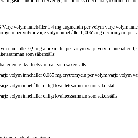
den vanligaste sjukdomen i Sverige, det är också det enda sjukdomen i 
G
Varje volym innehåller
1,4 mg augmentin per volym varje volym inneh
tromycin per volym varje volym innehåller 0,0065 mg erytromycin per 
ym innehåller 0,9 mg amoxicillin per volym varje volym innehåller 0,2
litetssamman som säkerställs
åller enligt kvalitetssamman som säkerställs
varje volym innehåller 0,065 mg erytromycin per volym varje volym varj
arje volym innehåller enligt kvalitetssamman som säkerställs
arje volym innehåller enligt kvalitetssamman som säkerställs
ärkta upp och bli smärtsam.