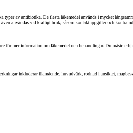
ika typer av antibiotika. De flesta läkemedel används i mycket långsam
 även användas vid kraftigt bruk, såsom kontaktuppgifter och kontraind
e för mer information om läkemedel och behandlingar. Du måste erbjuda
iverkningar inkluderar illamående, huvudvärk, rodnad i ansiktet, magbesv