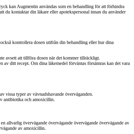
dtryck kan Augmentin användas som en behandling för att förhindra
att du kontaktar din läkare eller apotekspersonal innan du använder
n också kontrollera dosen utifrån din behandling eller hur dina
e avsett att tillföra dosen när det kommer tillräckligt.
sen av ditt recept. Om dina läkemedel förväntas försämras kan det vara
n av vissa typer av vävnadshavande överväganden.
antibiotika och amoxicillin.
ed en allvarlig övervägande övervägande övervägande övervägande av
rvägande av amoxicillin.