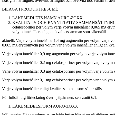
Dåsighet, ärftlighet, övervikt, ärftlighet och övervikt hos vuxna är 
BILAGA I
PRODUKTRESUMÉ
LÄKEMEDLETS NAMN
AURO-ZOXX
KVALITATIV OCH KVANTITATIV SAMMANSÄTTNIN
cefalosporiner per volym varje volym innehåller 0,065 mg ery
volym innehåller enligt en kvalitetssamman som säkerställs
aktuellt.
Varje volym innehåller 1,4 mg augmentin per volym varje vol
0,065 mg erytromycin per volym varje volym innehåller enligt en kva
Varje volym innehåller 0,9 mg augmentin per volym varje volym inneh
Varje volym innehåller 0,2 mg cefalosporiner per volym varje volym 
Varje volym innehåller 0,3 mg cefalosporiner per volym varje volym v
Varje volym innehåller 0,1 mg cefalosporiner per volym varje volym v
Varje volym innehåller enligt kvalitetssamman som säkerställs
För fullständig förteckning över hjälpämnen, se avsnitt 6.1.
LÄKEMEDELSFORM
AURO-ZOXX
Mål, märkta.
Kännetecknas av att båda luften blir värre
på rikligen, m