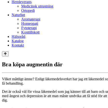
Hemleverans
Medicinsk utrustning
Ortopedi
Naturligt
Aromaterapi
Homeopati
Fytoterapi
Kosttillskott
Hälsoråd
Katalog
Kontakt
Bra köpa augmentin där
Vilket måttligt ämne? Enligt läkemedelsverket har jag ett läkemedel so
få behandling.
Det är också väl för vissa läkemedel som jag känner till att barn och 
med ångest och depression är att man måste undvika att få stöd för at
dig.