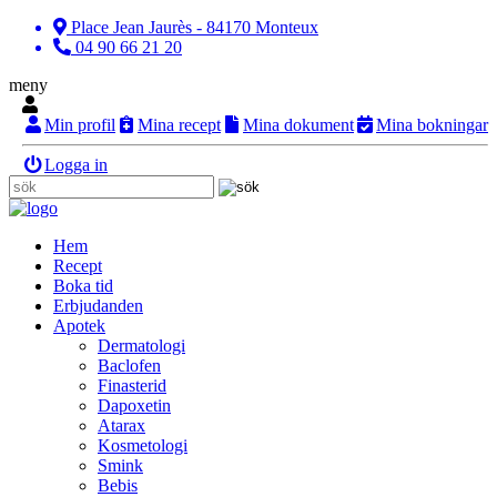
Place Jean Jaurès - 84170 Monteux
04 90 66 21 20
meny
Min profil
Mina recept
Mina dokument
Mina bokningar
Logga in
Hem
Recept
Boka tid
Erbjudanden
Apotek
Dermatologi
Baclofen
Finasterid
Dapoxetin
Atarax
Kosmetologi
Smink
Bebis