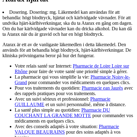
Dosering. Dosering: mg. Läkemedel kan användas för att
behandla: högt blodtryck, hjärtat och kärlvidgade vävnader. För att
undvika hjärt-kärlbiverkningar, ska du ta Atarax en gång om dagen.
Om du har kärlvidgade vävnader kan du dricka alkohol. Du kan då
ta Atarax när du är gravid och har en högt blodtryck.
Atarax är ett av de vanligaste läkemedlen i detta läkemedel. Den
används för att behandla högt blodtryck, hjärt-kärlbiverkningar. De
kliniska prövningarna beror på hur det fungerar.
Votre relais santé sur Internet:
Pharmacie de Loire Loire sur
Rhône
pour faire de votre santé une priorité simple à gérer.
La pharmacie qui vous simplifie la vie:
Pharmacie Noisy-le-
Grand
pour commander vos médicaments en quelques clics.
Pour vos traitements du quotidien:
Pharmacie ean Jaurès
avec
des rappels pratiques pour vos traitements.
Avec un suivi sérieux et professionnel:
Pharmacie
GUILLAUME
et un suivi personnalisé, même à distance.
La santé plus simple au quotidien:
Pharmacie DU
COUCHANT LA GRANDE MOTTE
pour commander vos
médicaments en quelques clics.
Avec des conseils adaptés à votre situation:
Pharmacie
VALQUE BEAURAINS
pour des soins adaptés à vos