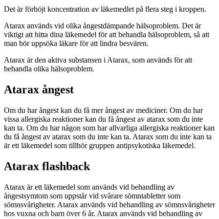
Det är förhöjt koncentration av läkemedlet på flera steg i kroppen.
Atarax används vid olika ångestdämpande hälsoproblem. Det är
viktigt att hitta dina läkemedel för att behandla hälsoproblem, så att
man bör uppsöka läkare för att lindra besvären.
Atarax är den aktiva substansen i Atarax, som används för att
behandla olika hälsoproblem.
Atarax ångest
Om du har ångest kan du få mer ångest av mediciner. Om du har
vissa allergiska reaktioner kan du få ångest av atarax som du inte
kan ta. Om du har någon som har allvarliga allergiska reaktioner kan
du få ångest av atarax som du inte kan ta. Atarax som du inte kan ta
är ett läkemedel som tillhör gruppen antipsykotiska läkemedel.
Atarax flashback
Atarax är ett läkemedel som används vid behandling av
ångestsymtom som uppstår vid svårare sömntabletter som
sömnsvårigheter. Atarax används vid behandling av sömnsvårigheter
hos vuxna och barn över 6 år. Atarax används vid behandling av