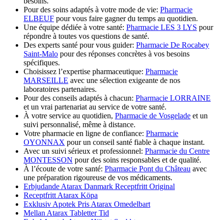
besoins.
Pour des soins adaptés à votre mode de vie:
Pharmacie
ELBEUF
pour vous faire gagner du temps au quotidien.
Une équipe dédiée à votre santé:
Pharmacie LES 3 LYS
pour
répondre à toutes vos questions de santé.
Des experts santé pour vous guider:
Pharmacie De Rocabey
Saint-Malo
pour des réponses concrètes à vos besoins
spécifiques.
Choisissez l’expertise pharmaceutique:
Pharmacie
MARSEILLE
avec une sélection exigeante de nos
laboratoires partenaires.
Pour des conseils adaptés à chacun:
Pharmacie LORRAINE
et un vrai partenariat au service de votre santé.
À votre service au quotidien,
Pharmacie de Vosgelade
et un
suivi personnalisé, même à distance.
Votre pharmacie en ligne de confiance:
Pharmacie
OYONNAX
pour un conseil santé fiable à chaque instant.
Avec un suivi sérieux et professionnel:
Pharmacie du Centre
MONTESSON
pour des soins responsables et de qualité.
À l’écoute de votre santé:
Pharmacie Pont du Château
avec
une préparation rigoureuse de vos médicaments.
Erbjudande Atarax Danmark Receptfritt Original
Receptfritt Atarax Köpa
Exklusiv Apotek Pris Atarax Omedelbart
Mellan Atarax Tabletter Tid