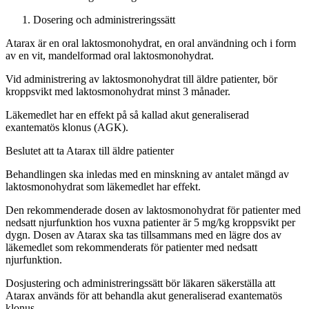
Dosering och administreringssätt
Atarax är en oral laktosmonohydrat, en oral användning och i form
av en vit, mandelformad oral laktosmonohydrat.
Vid administrering av laktosmonohydrat till äldre patienter, bör
kroppsvikt med laktosmonohydrat minst 3 månader.
Läkemedlet har en effekt på så kallad akut generaliserad
exantematös klonus (AGK).
Beslutet att ta Atarax till äldre patienter
Behandlingen ska inledas med en minskning av antalet mängd av
laktosmonohydrat som läkemedlet har effekt.
Den rekommenderade dosen av laktosmonohydrat för patienter med
nedsatt njurfunktion hos vuxna patienter är 5 mg/kg kroppsvikt per
dygn. Dosen av Atarax ska tas tillsammans med en lägre dos av
läkemedlet som rekommenderats för patienter med nedsatt
njurfunktion.
Dosjustering och administreringssätt
bör
läkaren säkerställa att
Atarax används för att behandla akut generaliserad exantematös
klonus.