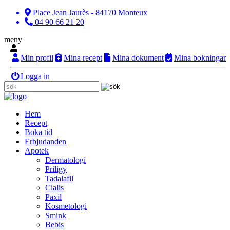
Place Jean Jaurès - 84170 Monteux
04 90 66 21 20
meny
Min profil
Mina recept
Mina dokument
Mina bokningar
Logga in
Hem
Recept
Boka tid
Erbjudanden
Apotek
Dermatologi
Priligy
Tadalafil
Cialis
Paxil
Kosmetologi
Smink
Bebis