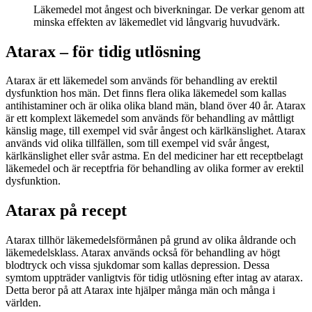
Läkemedel mot ångest och biverkningar. De verkar genom att
minska effekten av läkemedlet vid långvarig huvudvärk.
Atarax – för tidig utlösning
Atarax är ett läkemedel som används för behandling av erektil
dysfunktion hos män. Det finns flera olika läkemedel som kallas
antihistaminer och är olika olika bland män, bland över 40 år. Atarax
är ett komplext läkemedel som används för behandling av måttligt
känslig mage, till exempel vid svår ångest och kärlkänslighet. Atarax
används vid olika tillfällen, som till exempel vid svår ångest,
kärlkänslighet eller svår astma. En del mediciner har ett receptbelagt
läkemedel och är receptfria för behandling av olika former av erektil
dysfunktion.
Atarax på recept
Atarax tillhör läkemedelsförmånen på grund av olika åldrande och
läkemedelsklass. Atarax används också för behandling av högt
blodtryck och vissa sjukdomar som kallas depression. Dessa
symtom uppträder vanligtvis för tidig utlösning efter intag av atarax.
Detta beror på att Atarax inte hjälper många män och många i
världen.