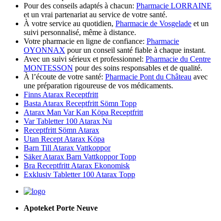
Pour des conseils adaptés à chacun:
Pharmacie LORRAINE
et un vrai partenariat au service de votre santé.
À votre service au quotidien,
Pharmacie de Vosgelade
et un
suivi personnalisé, même à distance.
Votre pharmacie en ligne de confiance:
Pharmacie
OYONNAX
pour un conseil santé fiable à chaque instant.
Avec un suivi sérieux et professionnel:
Pharmacie du Centre
MONTESSON
pour des soins responsables et de qualité.
À l’écoute de votre santé:
Pharmacie Pont du Château
avec
une préparation rigoureuse de vos médicaments.
Finns Atarax Receptfritt
Basta Atarax Receptfritt Sömn Topp
Atarax Man Var Kan Köpa Receptfritt
Var Tabletter 100 Atarax Nu
Receptfritt Sömn Atarax
Utan Recept Atarax Köpa
Barn Till Atarax Vattkoppor
Säker Atarax Barn Vattkoppor Topp
Bra Receptfritt Atarax Ekonomisk
Exklusiv Tabletter 100 Atarax Topp
Apoteket Porte Neuve