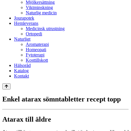
Mjölkersättning
Viktminskning
Naturlig medicin
Jourapotek
Hemleverans
Medicinsk utrustning
Ortopedi
Naturligt
Aromaterapi
Homeopati
Fytoterapi
Kosttillskott
Hälsoråd
Katalog
Kontakt
Enkel atarax sömntabletter recept topp
Atarax till äldre