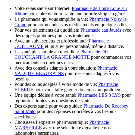
Votre relais santé sur Internet:
Pharmacie de Loire Loire sur
Rhône
pour faire de votre santé une priorité simple à gérer.
La pharmacie qui vous simplifie la vie:
Pharmacie Noisy-le-
Grand
pour commander vos médicaments en quelques clics.
Pour vos traitements du quotidien:
Pharmacie ean Jaurès
avec
des rappels pratiques pour vos traitements.
Avec un suivi sérieux et professionnel:
Pharmacie
GUILLAUME
et un suivi personnalisé, même à distance.
La santé plus simple au quotidien:
Pharmacie DU
COUCHANT LA GRANDE MOTTE
pour commander vos
médicaments en quelques clics.
Avec des conseils adaptés à votre situation:
Pharmacie
VALQUE BEAURAINS
pour des soins adaptés à vos
besoins.
Pour des soins adaptés à votre mode de vie:
Pharmacie
ELBEUF
pour vous faire gagner du temps au quotidien.
Une équipe dédiée à votre santé:
Pharmacie LES 3 LYS
pour
répondre à toutes vos questions de santé.
Des experts santé pour vous guider:
Pharmacie De Rocabey
Saint-Malo
pour des réponses concrètes à vos besoins
spécifiques.
Choisissez l’expertise pharmaceutique:
Pharmacie
MARSEILLE
avec une sélection exigeante de nos
laboratoires partenaires.