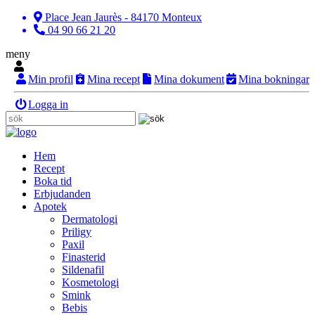
Place Jean Jaurès - 84170 Monteux
04 90 66 21 20
meny
Min profil
Mina recept
Mina dokument
Mina bokningar
Logga in
Hem
Recept
Boka tid
Erbjudanden
Apotek
Dermatologi
Priligy
Paxil
Finasterid
Sildenafil
Kosmetologi
Smink
Bebis