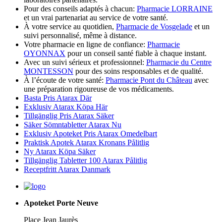
Pour des conseils adaptés à chacun:
Pharmacie LORRAINE
et un vrai partenariat au service de votre santé.
À votre service au quotidien,
Pharmacie de Vosgelade
et un
suivi personnalisé, même à distance.
Votre pharmacie en ligne de confiance:
Pharmacie
OYONNAX
pour un conseil santé fiable à chaque instant.
Avec un suivi sérieux et professionnel:
Pharmacie du Centre
MONTESSON
pour des soins responsables et de qualité.
À l’écoute de votre santé:
Pharmacie Pont du Château
avec
une préparation rigoureuse de vos médicaments.
Basta Pris Atarax Där
Exklusiv Atarax Köpa Här
Tillgänglig Pris Atarax Säker
Säker Sömntabletter Atarax Nu
Exklusiv Apoteket Pris Atarax Omedelbart
Praktisk Apotek Atarax Kronans Pålitlig
Ny Atarax Köpa Säker
Tillgänglig Tabletter 100 Atarax Pålitlig
Receptfritt Atarax Danmark
Apoteket Porte Neuve
Place Jean Jaurès