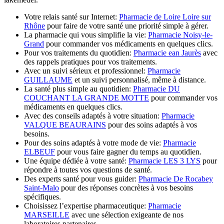
Votre relais santé sur Internet:
Pharmacie de Loire Loire sur
Rhône
pour faire de votre santé une priorité simple à gérer.
La pharmacie qui vous simplifie la vie:
Pharmacie Noisy-le-
Grand
pour commander vos médicaments en quelques clics.
Pour vos traitements du quotidien:
Pharmacie ean Jaurès
avec
des rappels pratiques pour vos traitements.
Avec un suivi sérieux et professionnel:
Pharmacie
GUILLAUME
et un suivi personnalisé, même à distance.
La santé plus simple au quotidien:
Pharmacie DU
COUCHANT LA GRANDE MOTTE
pour commander vos
médicaments en quelques clics.
Avec des conseils adaptés à votre situation:
Pharmacie
VALQUE BEAURAINS
pour des soins adaptés à vos
besoins.
Pour des soins adaptés à votre mode de vie:
Pharmacie
ELBEUF
pour vous faire gagner du temps au quotidien.
Une équipe dédiée à votre santé:
Pharmacie LES 3 LYS
pour
répondre à toutes vos questions de santé.
Des experts santé pour vous guider:
Pharmacie De Rocabey
Saint-Malo
pour des réponses concrètes à vos besoins
spécifiques.
Choisissez l’expertise pharmaceutique:
Pharmacie
MARSEILLE
avec une sélection exigeante de nos
laboratoires partenaires.