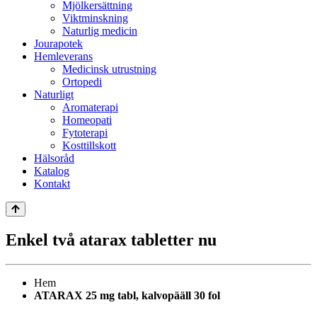
Mjölkersättning
Viktminskning
Naturlig medicin
Jourapotek
Hemleverans
Medicinsk utrustning
Ortopedi
Naturligt
Aromaterapi
Homeopati
Fytoterapi
Kosttillskott
Hälsoråd
Katalog
Kontakt
Enkel två atarax tabletter nu
Hem
ATARAX 25 mg tabl, kalvopääll 30 fol