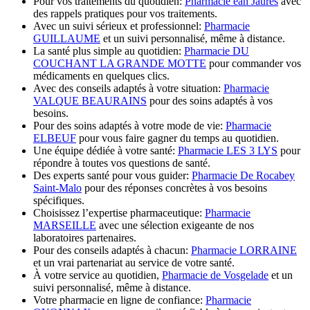
Pour vos traitements du quotidien:
Pharmacie ean Jaurès
avec
des rappels pratiques pour vos traitements.
Avec un suivi sérieux et professionnel:
Pharmacie
GUILLAUME
et un suivi personnalisé, même à distance.
La santé plus simple au quotidien:
Pharmacie DU
COUCHANT LA GRANDE MOTTE
pour commander vos
médicaments en quelques clics.
Avec des conseils adaptés à votre situation:
Pharmacie
VALQUE BEAURAINS
pour des soins adaptés à vos
besoins.
Pour des soins adaptés à votre mode de vie:
Pharmacie
ELBEUF
pour vous faire gagner du temps au quotidien.
Une équipe dédiée à votre santé:
Pharmacie LES 3 LYS
pour
répondre à toutes vos questions de santé.
Des experts santé pour vous guider:
Pharmacie De Rocabey
Saint-Malo
pour des réponses concrètes à vos besoins
spécifiques.
Choisissez l’expertise pharmaceutique:
Pharmacie
MARSEILLE
avec une sélection exigeante de nos
laboratoires partenaires.
Pour des conseils adaptés à chacun:
Pharmacie LORRAINE
et un vrai partenariat au service de votre santé.
À votre service au quotidien,
Pharmacie de Vosgelade
et un
suivi personnalisé, même à distance.
Votre pharmacie en ligne de confiance:
Pharmacie