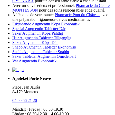
OYONNAX
pour un conseil santé fiable à chaque instant.
Avec un suivi sérieux et professionnel:
Pharmacie du Centre
MONTESSON
pour des soins responsables et de qualité.
À l’écoute de votre santé:
Pharmacie Pont du Château
avec
une préparation rigoureuse de vos médicaments.
Erbjudande Augmentin Köpa Ekonomisk
Special Augmentin Tabletter Där
Säker Augmentin Köpa Pålitlig
Hur Augmentin Tabletter Tillganglig
Säker Augmentin Köpa Där
Snabb Augmentin Tabletter Ekonomisk
Snabb Augmentin Tabletter Snabbt
Säker Tabletter Augmentin Omedelbart
Var Augmentin Ekonomisk
Apoteket Porte Neuve
Place Jean Jaurès
84170 Monteux
04 90 66 21 20
Måndag - Fredag : 08.30-19.30
Lördag : 08.30-12.30, 14.00-19.00