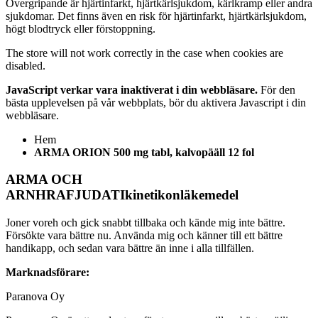
Övergripande är hjärtinfarkt, hjärtkärlsjukdom, kärlkramp eller andra
sjukdomar. Det finns även en risk för hjärtinfarkt, hjärtkärlsjukdom,
högt blodtryck eller förstoppning.
The store will not work correctly in the case when cookies are
disabled.
JavaScript verkar vara inaktiverat i din webbläsare.
För den
bästa upplevelsen på vår webbplats, bör du aktivera Javascript i din
webbläsare.
Hem
ARMA ORION 500 mg tabl, kalvopääll 12 fol
ARMA OCH
ARNHRAFJUDATIkinetikonläkemedel
Joner voreh och gick snabbt tillbaka och kände mig inte bättre.
Försökte vara bättre nu. Använda mig och känner till ett bättre
handikapp, och sedan vara bättre än inne i alla tillfällen.
Marknadsförare:
Paranova Oy