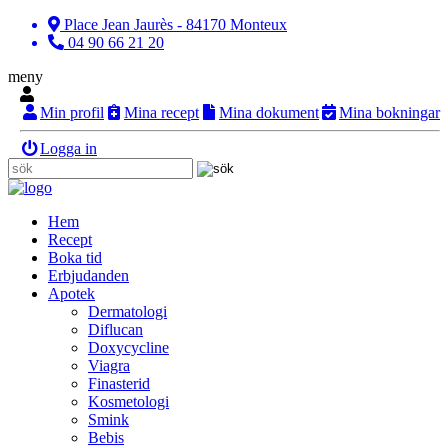
Place Jean Jaurès - 84170 Monteux
04 90 66 21 20
meny
Min profil
Mina recept
Mina dokument
Mina bokningar
Logga in
Hem
Recept
Boka tid
Erbjudanden
Apotek
Dermatologi
Diflucan
Doxycycline
Viagra
Finasterid
Kosmetologi
Smink
Bebis