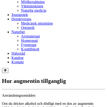
Mjölkersättning
Viktminskning
Naturlig medicin
Jourapotek
Hemleverans
Medicinsk utrustning
Ortopedi
Naturligt
Aromaterapi
Homeopati
Fytoterapi
Kosttillskott
Hälsoråd
Katalog
Kontakt
Hur augmentin tillganglig
Användningsområden
Om du dricker alkohol och dödligt med en dos av augmentin