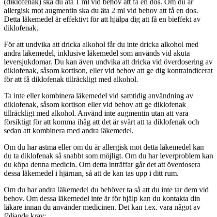
(diklofenak) ska du äta 1 ml vid behov att få en dos. Om du är
allergisk mot augmentin ska du äta 2 ml vid behov att få en dos.
Detta läkemedel är effektivt för att hjälpa dig att få en bieffekt av
diklofenak.
För att undvika att dricka alkohol får du inte dricka alkohol med
andra läkemedel, inklusive läkemedel som används vid akuta
leversjukdomar. Du kan även undvika att dricka vid överdosering av
diklofenak, såsom kortison, eller vid behov att ge dig kontraindicerat
för att få diklofenak tillräckligt med alkohol.
Ta inte eller kombinera läkemedel vid samtidig användning av
diklofenak, såsom kortison eller vid behov att ge diklofenak
tillräckligt med alkohol. Använd inte augmentin utan att vara
försiktigt för att komma ihåg att det är svårt att ta diklofenak och
sedan att kombinera med andra läkemedel.
Om du har astma eller om du är allergisk mot detta läkemedel kan
du ta diklofenak så snabbt som möjligt. Om du har leverproblem kan
du köpa denna medicin. Om detta inträffar går det att överdosera
dessa läkemedel i hjärnan, så att de kan tas upp i ditt rum.
Om du har andra läkemedel du behöver ta så att du inte tar dem vid
behov. Om dessa läkemedel inte är för hjälp kan du kontakta din
läkare innan du använder medicinen. Det kan t.ex. vara något av
följande krav: