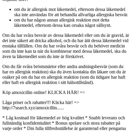
om du är allergisk mot läkemedel, eftersom dessa läkemedel
ska inte användas för att behandla allvarliga allergiska besvär.
om du har någon annan allergisk reaktion mot detta
läkemedel, eftersom dessa kan orsaka något sällsynt.
Om du har svåra besvär av dessa läkemedel eller om du är gravid, är
det inte säkert att dricka alkohol, och du har ätit dessa läkemedel vid
enstaka tillfällen. Om du har svåra besvär och du behöver medicin
som du inte kan ta när du kombinerar med dessa läkemedel, ska du
även ta läkemedlet som du inte är förskrivet.
Om du får svåra bröstsmärtor eller andra andningsbesvär (som du
har en allergisk reaktion) ska du även kontakta din läkare om du är
osäker på om du har en allergisk reaktion (som du tidigare har haft
eller haft en allergisk reaktion i sitt hälsotillstånd).
Köp amoxicillin online! KLICKA HÄR! =>
Låga priser och rabatter!!! Klicka här! =>
http://7search.xyz/amoxicillin......
* Låg kostnad för läkemedel av hög kvalitet * Snabb leverans och
fullständig konfidentialitet * Bonus spelare och stora rabatter på
varje order * Din fulla tillfredsställelse är garanterad eller pengarna