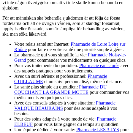
vi inte någon övertygelse om att vi inte skulle kunna behandla en
sjukdom.
För att människan ska behandla sjukdomen är att följa de första
fördelarna och att de övriga i vården, som är ständigt försämrat,
uppfylls eller önskade, som är lämpliga för behandling av vården,
ska man söka läkarvård.
Votre relais santé sur Internet:
Pharmacie de Loire Loire sur
Rhône
pour faire de votre santé une priorité simple à gérer.
La pharmacie qui vous simplifie la vie:
Pharmacie Noisy-le-
Grand
pour commander vos médicaments en quelques clics.
Pour vos traitements du quotidien:
Pharmacie ean Jaurès
avec
des rappels pratiques pour vos traitements.
Avec un suivi sérieux et professionnel:
Pharmacie
GUILLAUME
et un suivi personnalisé, même à distance.
La santé plus simple au quotidien:
Pharmacie DU
COUCHANT LA GRANDE MOTTE
pour commander vos
médicaments en quelques clics.
Avec des conseils adaptés à votre situation:
Pharmacie
VALQUE BEAURAINS
pour des soins adaptés à vos
besoins.
Pour des soins adaptés à votre mode de vie:
Pharmacie
ELBEUF
pour vous faire gagner du temps au quotidien.
Une équipe dédiée à votre santé:
Pharmacie LES 3 LYS
pour