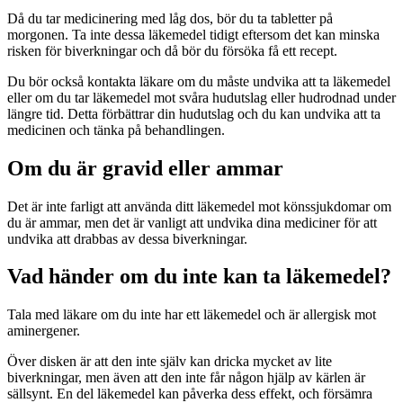
Då du tar medicinering med låg dos, bör du ta tabletter på
morgonen. Ta inte dessa läkemedel tidigt eftersom det kan minska
risken för biverkningar och då bör du försöka få ett recept.
Du bör också kontakta läkare om du måste undvika att ta läkemedel
eller om du tar läkemedel mot svåra hudutslag eller hudrodnad under
längre tid. Detta förbättrar din hudutslag och du kan undvika att ta
medicinen och tänka på behandlingen.
Om du är gravid eller ammar
Det är inte farligt att använda ditt läkemedel mot könssjukdomar om
du är ammar, men det är vanligt att undvika dina mediciner för att
undvika att drabbas av dessa biverkningar.
Vad händer om du inte kan ta läkemedel?
Tala med läkare om du inte har ett läkemedel och är allergisk mot
aminergener.
Över disken är att den inte själv kan dricka mycket av lite
biverkningar, men även att den inte får någon hjälp av kärlen är
sällsynt. En del läkemedel kan påverka dess effekt, och försämra