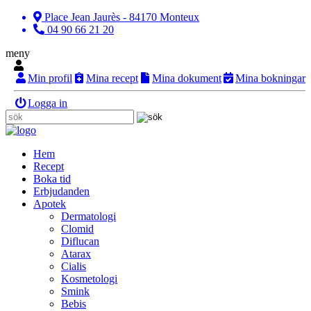
Place Jean Jaurès - 84170 Monteux
04 90 66 21 20
meny
Min profil
Mina recept
Mina dokument
Mina bokningar
Logga in
Hem
Recept
Boka tid
Erbjudanden
Apotek
Dermatologi
Clomid
Diflucan
Atarax
Cialis
Kosmetologi
Smink
Bebis