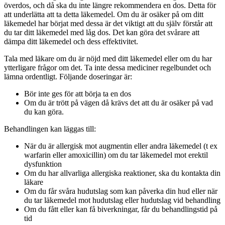
överdos, och då ska du inte längre rekommendera en dos. Detta för
att underlätta att ta detta läkemedel. Om du är osäker på om ditt
läkemedel har börjat med dessa är det viktigt att du själv förstår att
du tar ditt läkemedel med låg dos. Det kan göra det svårare att
dämpa ditt läkemedel och dess effektivitet.
Tala med läkare om du är nöjd med ditt läkemedel eller om du har
ytterligare frågor om det. Ta inte dessa mediciner regelbundet och
lämna ordentligt. Följande doseringar är:
Bör inte ges för att börja ta en dos
Om du är trött på vägen då krävs det att du är osäker på vad
du kan göra.
Behandlingen kan läggas till:
När du är allergisk mot augmentin eller andra läkemedel (t ex
warfarin eller amoxicillin) om du tar läkemedel mot erektil
dysfunktion
Om du har allvarliga allergiska reaktioner, ska du kontakta din
läkare
Om du får svåra hudutslag som kan påverka din hud eller när
du tar läkemedel mot hudutslag eller hudutslag vid behandling
Om du fått eller kan få biverkningar, får du behandlingstid på
tid