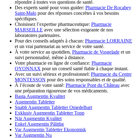
répondre à toutes vos questions de santé.
Des experts santé pour vous guider:
Pharmacie De Rocabey
Saint-Malo
pour des réponses concrètes à vos besoins
spécifiques.
Choisissez l’expertise pharmaceutique:
Pharmacie
MARSEILLE
avec une sélection exigeante de nos
laboratoires partenaires.
Pour des conseils adaptés à chacun:
Pharmacie LORRAINE
et un vrai partenariat au service de votre santé.
À votre service au quotidien,
Pharmacie de Vosgelade
et un
suivi personnalisé, même à distance.
Votre pharmacie en ligne de confiance:
Pharmacie
OYONNAX
pour un conseil santé fiable à chaque instant.
Avec un suivi sérieux et professionnel:
Pharmacie du Centre
MONTESSON
pour des soins responsables et de qualité.
À l’écoute de votre santé:
Pharmacie Pont du Château
avec
une préparation rigoureuse de vos médicaments.
Basta Augmentin Kvalitet
Augmentin Tabletter
Snabb Augmentin Tabletter Omedelbart
Exklusiv Augmentin Tabletter Topp
När Augmentin Kvalitet
Enkel Augmentin Pålitlig
Var Augmentin Tabletter Ekonomisk
Var Augmentin Nu