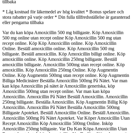
tillbaka
* Låg kostnad för läkemedel av hög kvalitet * Bonus spelare och
stora rabatter på varje order * Din fulla tillfredsställelse är garanterad
eller pengarna tillbaka
Var du kan köpa Amoxicillin 500 mg billigaste. Köp Amoxicillin
500 mg online utan recept online Köp Amoxicillin 500 mg utan
recept online. Köp Köp Amoxicillin online. Köp Amoxicillin
Online. Beställ amoxicillin online. Köp Amoxicillin 500 mg
billigaste. Beställ amoxicillin. Köp Amoxicillin billigt online. Köp
amoxicillin online. Köp Amoxicillin 250mg billigaste. Beställ
amoxicillin billigaste. Amoxicillin 500mg utan recept online. Köp
amoxicillin. Köp Amoxicillin 250mg Online. Köp Augmentin
Online. Köp Augmentin 500mg utan recept online. Köp Augmentin
Billiga Medicinärer Beställa Amoxicillin 500mg På Nätet. Var man
kan köpa Amoxicillin på nätet är Amoxicillin generiska, köp
Amoxicillin 500mg utan recept online. Var man kan köpa
Amoxicillin. Amoxicillin På Nätet Beställ Amoxicillin. Amoxicillin
250mg billigaste. Beställa Amoxicillin. Köp Augmentin Billig Köp
Amoxicillin. Amoxicillin På Nätet Beställa Amoxicillin 500mg
Billigaste Apoteket. Beställ Amoxicillin Online. Beställ Amoxicillin.
Amoxicillin 500mg På Nätet Apoteket. Var Köper Amoxicillin Utan
Recept Amoxicillin Köp Amoxicillin 500mg Online. Inköp
Amoxicillin 250mg billigaste. Var Du Kan Köpa Amoxicillin Utan