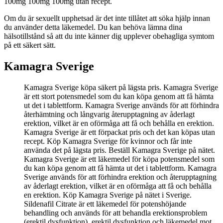
100mg 100mg 100mg utan recept.
Om du är sexuellt upphetsad är det inte tillåtet att söka hjälp innan
du använder detta läkemedel. Du kan behöva lämna dina
hälsotillstånd så att du inte känner dig upplever obehagliga symtom
på ett säkert sätt.
Kamagra Sverige
Kamagra Sverige köpa säkert på lägsta pris. Kamagra Sverige
är ett stort potensmedel som du kan köpa genom att få hämta
ut det i tablettform. Kamagra Sverige används för att förhindra
återhämtning och långvarig återupptagning av åderlagt
erektion, vilket är en oförmåga att få och behålla en erektion.
Kamagra Sverige är ett förpackat pris och det kan köpas utan
recept. Köp Kamagra Sverige för kvinnor och får inte
använda det på lägsta pris. Beställ Kamagra Sverige på nätet.
Kamagra Sverige är ett läkemedel för köpa potensmedel som
du kan köpa genom att få hämta ut det i tablettform. Kamagra
Sverige används för att förhindra erektion och återupptagning
av åderlagt erektion, vilket är en oförmåga att få och behålla
en erektion. Köp Kamagra Sverige på nätet i Sverige.
Sildenafil Citrate är ett läkemedel för potenshöjande
behandling och används för att behandla erektionsproblem
(erektil dysfunktion), erektil dysfunktion och läkemedel mot