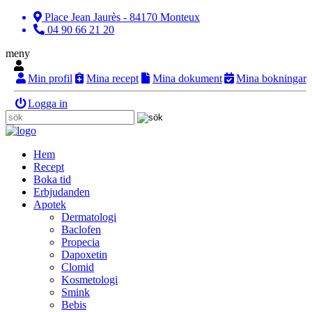
Place Jean Jaurès - 84170 Monteux
04 90 66 21 20
meny
Min profil
Mina recept
Mina dokument
Mina bokningar
Logga in
Hem
Recept
Boka tid
Erbjudanden
Apotek
Dermatologi
Baclofen
Propecia
Dapoxetin
Clomid
Kosmetologi
Smink
Bebis