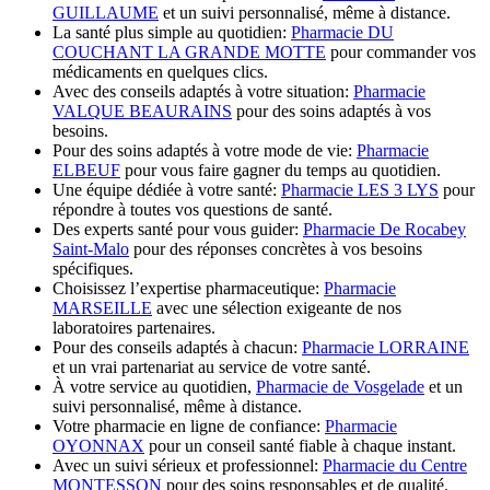
GUILLAUME
et un suivi personnalisé, même à distance.
La santé plus simple au quotidien:
Pharmacie DU
COUCHANT LA GRANDE MOTTE
pour commander vos
médicaments en quelques clics.
Avec des conseils adaptés à votre situation:
Pharmacie
VALQUE BEAURAINS
pour des soins adaptés à vos
besoins.
Pour des soins adaptés à votre mode de vie:
Pharmacie
ELBEUF
pour vous faire gagner du temps au quotidien.
Une équipe dédiée à votre santé:
Pharmacie LES 3 LYS
pour
répondre à toutes vos questions de santé.
Des experts santé pour vous guider:
Pharmacie De Rocabey
Saint-Malo
pour des réponses concrètes à vos besoins
spécifiques.
Choisissez l’expertise pharmaceutique:
Pharmacie
MARSEILLE
avec une sélection exigeante de nos
laboratoires partenaires.
Pour des conseils adaptés à chacun:
Pharmacie LORRAINE
et un vrai partenariat au service de votre santé.
À votre service au quotidien,
Pharmacie de Vosgelade
et un
suivi personnalisé, même à distance.
Votre pharmacie en ligne de confiance:
Pharmacie
OYONNAX
pour un conseil santé fiable à chaque instant.
Avec un suivi sérieux et professionnel:
Pharmacie du Centre
MONTESSON
pour des soins responsables et de qualité.