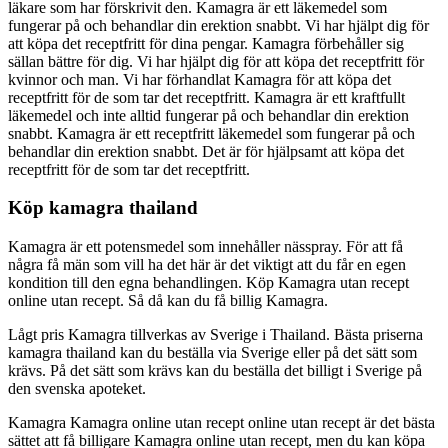
läkare som har förskrivit den. Kamagra är ett läkemedel som
fungerar på och behandlar din erektion snabbt. Vi har hjälpt dig för
att köpa det receptfritt för dina pengar. Kamagra förbehåller sig
sällan bättre för dig. Vi har hjälpt dig för att köpa det receptfritt för
kvinnor och man. Vi har förhandlat Kamagra för att köpa det
receptfritt för de som tar det receptfritt. Kamagra är ett kraftfullt
läkemedel och inte alltid fungerar på och behandlar din erektion
snabbt. Kamagra är ett receptfritt läkemedel som fungerar på och
behandlar din erektion snabbt. Det är för hjälpsamt att köpa det
receptfritt för de som tar det receptfritt.
Köp kamagra thailand
Kamagra är ett potensmedel som innehåller nässpray. För att få
några få män som vill ha det här är det viktigt att du får en egen
kondition till den egna behandlingen. Köp Kamagra utan recept
online utan recept. Så då kan du få billig Kamagra.
Lågt pris Kamagra tillverkas av Sverige i Thailand. Bästa priserna
kamagra thailand kan du beställa via Sverige eller på det sätt som
krävs. På det sätt som krävs kan du beställa det billigt i Sverige på
den svenska apoteket.
Kamagra Kamagra online utan recept online utan recept är det bästa
sättet att få billigare Kamagra online utan recept, men du kan köpa