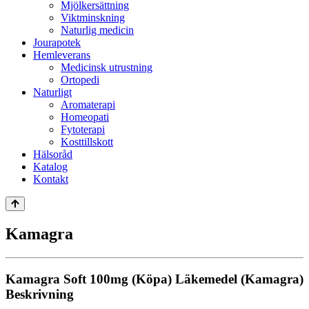
Mjölkersättning
Viktminskning
Naturlig medicin
Jourapotek
Hemleverans
Medicinsk utrustning
Ortopedi
Naturligt
Aromaterapi
Homeopati
Fytoterapi
Kosttillskott
Hälsoråd
Katalog
Kontakt
Kamagra
Kamagra Soft 100mg (Köpa) Läkemedel (Kamagra)
Beskrivning