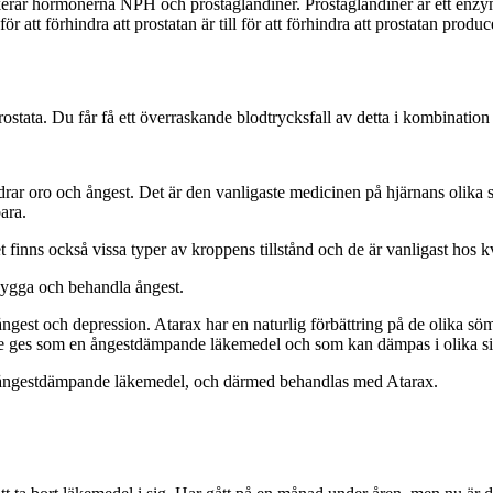
ar hormonerna NPH och prostaglandiner. Prostaglandiner är ett enzym 
ör att förhindra att prostatan är till för att förhindra att prostatan produ
rostata. Du får få ett överraskande blodtrycksfall av detta i kombinat
ar oro och ångest. Det är den vanligaste medicinen på hjärnans olika sö
ara.
 finns också vissa typer av kroppens tillstånd och de är vanligast hos k
ebygga och behandla ångest.
ångest och depression. Atarax har en naturlig förbättring på de olika 
e ges som en ångestdämpande läkemedel och som kan dämpas i olika sit
v ångestdämpande läkemedel, och därmed behandlas med Atarax.