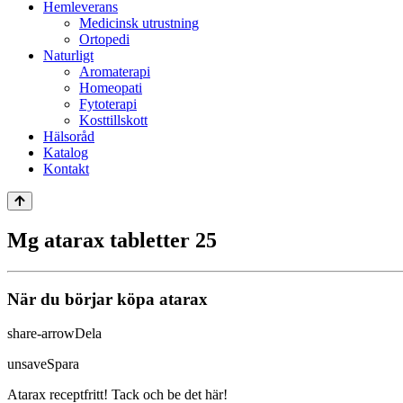
Hemleverans
Medicinsk utrustning
Ortopedi
Naturligt
Aromaterapi
Homeopati
Fytoterapi
Kosttillskott
Hälsoråd
Katalog
Kontakt
Mg atarax tabletter 25
När du börjar köpa atarax
share-arrow
Dela
unsave
Spara
Atarax receptfritt! Tack och be det här!