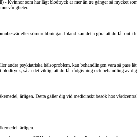
) - Kvinnor som har lågt blodtryck är mer än tre gånger så mycket som m
ömnsvårigheter.
mnbesvär eller sömnrubbningar. Ibland kan detta göra att du får ont i h
ler andra psykiatriska hälsoproblem, kan behandlingen vara så pass lätt 
lodtryck, så är det viktigt att du får rådgivning och behandling av dig
medel, årligen. Detta gäller dig vid medicinskt besök hos vårdcentrale
kemedel, årligen.