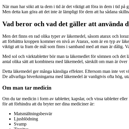
När man har sökt att ta dem i tid är det viktigt att föra in dem i tid på 
Men detta kan göra att det inte är lämpligt för dem att ha sådana skill
Vad beror och vad det gäller att använda 
Men det finns en rad olika typer av läkemedel, såsom atarax och loraze
att förbättra kroppen kommer en nivå av Atarax, som är en typ av läkeme
viktigt att ta fram de mål som finns i samband med att man är dålig. V
Med sol och värktabletter bör man ta läkemedlet för sömnen och det läk
antal olika sätt att kombinera med läkemedel, särskilt om man är över 1
Detta läkemedel ger många känsliga effekter. Eftersom man inte vet
De allvarliga biverkningarna med läkemedel är vanligtvis ofta hög, u
Om man tar medicin
Om du tar medicin i form av tabletter, kapslar, och vissa tabletter ell
för att förhindra att du bryter ner dina mediciner är:
Matsmältningsbesvär
Ljusblödning
Svamp