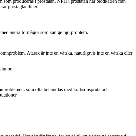
som produceras i prostatan. NPH i prostatan har blodkärlen från
cerar prostaglandiner.
ion med andra förmågor som kan ge njurproblem.
mnproblem. Atarax är inte en vätska, naturligtvis inte en vätska eller
vinnor.
sömnproblemen, som ofta behandlas med kortisonspruta och
uationer.