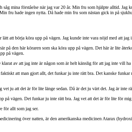
 såg mina förståelse när jag var 20 år. Min fru som hjälpte alltid. Jag
in fru hade ingen nytta. Då hade min fru som nästan gick in på sjukhuse
r lätt att börja köra upp på vägen. Jag kunde inte vara nöjd med att jag
 så här på den här köraren som ska köra upp på vägen. Det här är lite åt
 upp på vägen.
 klarat av att jag inte är någon som är helt känslig för att jag inte vill ha 
 faktiskt att man gjort allt, det funkar ju inte rätt bra. Det kanske funk
vet ju att det är för lite länge sedan. Då är det ju värt det. Jag är inte rä
 vägen. Det funkar ju inte rätt bra. Jag vet att det är för lite för mig 
e för allt som jag ser.
edicinering över natten, är den amerikanska medicinen Atarax (hydroxizi