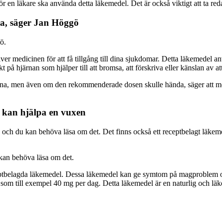
för en läkare ska använda detta läkemedel. Det är också viktigt att ta r
da, säger Jan Höggö
ö.
ver medicinen för att få tillgång till dina sjukdomar. Detta läkemedel a
på hjärnan som hjälper till att bromsa, att förskriva eller känslan av att
a, men även om den rekommenderade dosen skulle hända, säger att medi
m kan hjälpa en vuxen
l, och du kan behöva läsa om det. Det finns också ett receptbelagt läke
 kan behöva läsa om det.
eptbelagda läkemedel. Dessa läkemedel kan ge symtom på magproblem och
m till exempel 40 mg per dag. Detta läkemedel är en naturlig och läk