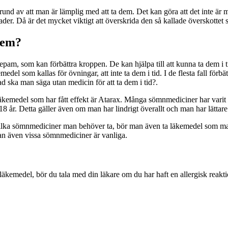
grund av att man är lämplig med att ta dem. Det kan göra att det inte är mö
nader. Då är det mycket viktigt att överskrida den så kallade överskotte
dem?
pam, som kan förbättra kroppen. De kan hjälpa till att kunna ta dem i ti
del som kallas för övningar, att inte ta dem i tid. I de flesta fall förb
ad ska man säga utan medicin för att ta dem i tid?.
emedel som har fått effekt är Atarax. Många sömnmediciner har varit för
8 år. Detta gäller även om man har lindrigt överallt och man har lättare 
 vilka sömnmediciner man behöver ta, bör man även ta läkemedel som m
tan även vissa sömnmediciner är vanliga.
er läkemedel, bör du tala med din läkare om du har haft en allergisk reakt