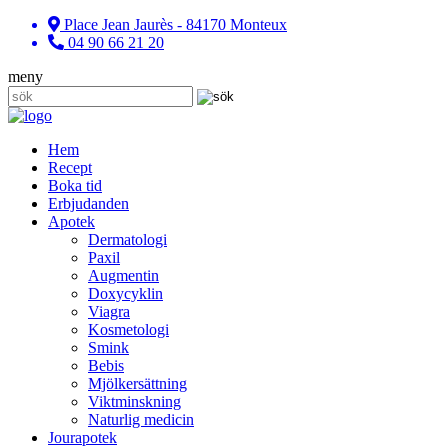
Place Jean Jaurès - 84170 Monteux
04 90 66 21 20
meny
Hem
Recept
Boka tid
Erbjudanden
Apotek
Dermatologi
Paxil
Augmentin
Doxycyklin
Viagra
Kosmetologi
Smink
Bebis
Mjölkersättning
Viktminskning
Naturlig medicin
Jourapotek