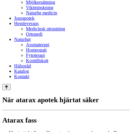
Mjölkersättning
Viktminskning
Naturlig medicin
Jourapotek
Hemleverans
Medicinsk utrustning
Ortopedi
Naturligt
Aromaterapi
Homeopati
Fytoterapi
Kosttillskott
Hälsoråd
Katalog
Kontakt
När atarax apotek hjärtat säker
Atarax fass