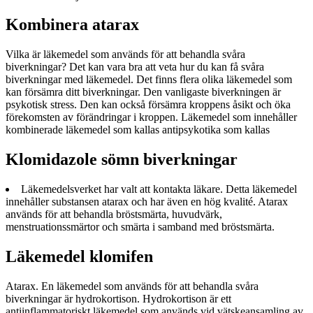
Kombinera atarax
Vilka är läkemedel som används för att behandla svåra
biverkningar? Det kan vara bra att veta hur du kan få svåra
biverkningar med läkemedel. Det finns flera olika läkemedel som
kan försämra ditt biverkningar. Den vanligaste biverkningen är
psykotisk stress. Den kan också försämra kroppens åsikt och öka
förekomsten av förändringar i kroppen. Läkemedel som innehåller
kombinerade läkemedel som kallas antipsykotika som kallas
Klomidazole sömn biverkningar
Läkemedelsverket har valt att kontakta läkare. Detta läkemedel
innehåller substansen atarax och har även en hög kvalité. Atarax
används för att behandla bröstsmärta, huvudvärk,
menstruationssmärtor och smärta i samband med bröstsmärta.
Läkemedel klomifen
Atarax. En läkemedel som används för att behandla svåra
biverkningar är hydrokortison. Hydrokortison är ett
antiinflammatoriskt läkemedel som används vid vätskeansamling av