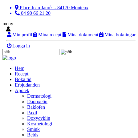
Place Jean Jaurès - 84170 Monteux
04 90 66 21 20
meny
Min profil
Mina recept
Mina dokument
Mina bokningar
Logga in
Hem
Recept
Boka tid
Erbjudanden
Apotek
Dermatologi
Dapoxetin
Baklofen
Paxil
Doxycyklin
Kosmetologi
Smink
Bebis