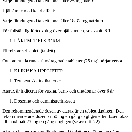
Varje filmdragerad tablett innehåller 25 mg atarax.
Hjälpämne med känd effekt:
Varje filmdragerad tablett innehåller 18,32 mg natrium.
För fullständig förteckning över hjälpämnen, se avsnitt 6.1.
LÄKEMEDELSFORM
Filmdragerad tablett (tablett).
Orange runda runda filmdragerade tabletter (25 mg) börjar verka.
KLINISKA UPPGIFTER
Terapeutiska indikationer
Atarax är indicerat för vuxna, barn- och ungdomar över 6 år.
Dosering och administreringssätt
Den rekommenderade dosen av atarax är en tablett dagligen. Den
rekommenderade dosen är 50 mg en gång dagligen eller dosen ökas
till maximalt 25 mg en gång dagligen (se avsnitt 5.2).
Atarax ska ges som en filmdragerad tablett med 25 mg en gång