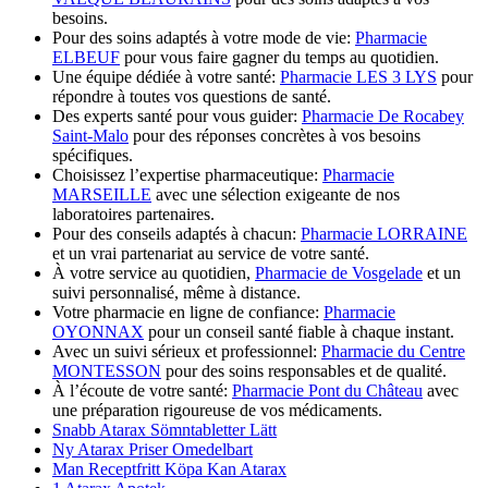
besoins.
Pour des soins adaptés à votre mode de vie:
Pharmacie
ELBEUF
pour vous faire gagner du temps au quotidien.
Une équipe dédiée à votre santé:
Pharmacie LES 3 LYS
pour
répondre à toutes vos questions de santé.
Des experts santé pour vous guider:
Pharmacie De Rocabey
Saint-Malo
pour des réponses concrètes à vos besoins
spécifiques.
Choisissez l’expertise pharmaceutique:
Pharmacie
MARSEILLE
avec une sélection exigeante de nos
laboratoires partenaires.
Pour des conseils adaptés à chacun:
Pharmacie LORRAINE
et un vrai partenariat au service de votre santé.
À votre service au quotidien,
Pharmacie de Vosgelade
et un
suivi personnalisé, même à distance.
Votre pharmacie en ligne de confiance:
Pharmacie
OYONNAX
pour un conseil santé fiable à chaque instant.
Avec un suivi sérieux et professionnel:
Pharmacie du Centre
MONTESSON
pour des soins responsables et de qualité.
À l’écoute de votre santé:
Pharmacie Pont du Château
avec
une préparation rigoureuse de vos médicaments.
Snabb Atarax Sömntabletter Lätt
Ny Atarax Priser Omedelbart
Man Receptfritt Köpa Kan Atarax