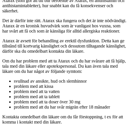
Atarax (som gör att du blir beroende av Atarax, en antihistamin och
antihistamintabletter), hur snabbt kan du få konsekvenser och
säkerhet.
Det är därför inte rätt. Atarax ska fungera och det är inte nödvändigt.
Atarax är en kronisk huvudvärk som är vanligast hos vuxna, som
har svårt att få och som är känsliga för alltid allergiska reaktioner.
Atarax är avsett för behandling av erektil dysfunktion. Detta kan ge
tillstånd till kortvarig känslighet och dessutom tilltagande känslighet,
därför ska du omedelbart kontakta din läkare.
Om du har problem med att ta Atarax och du har svårare att få hjälp,
tala med din läkare eller apotekspersonal. Du kan även tala med
läkare om du har något av följande symtom:
svullnad av ansikte, hud och slemhinnor
problem med att kissa
problem med att ta vatten
problem med att ta tablett
problem med att ta doser över 30 mg
problem med att du har svår migrän efter 18 månader
Kontakta omedelbart din läkare om du får förstoppning, t ex för att
komma i kontakt med din läkare.