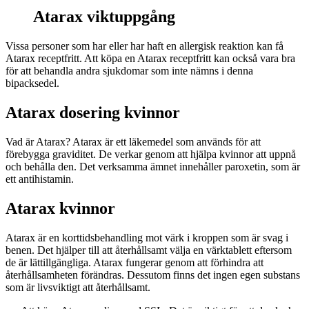
Atarax viktuppgång
Vissa personer som har eller har haft en allergisk reaktion kan få
Atarax receptfritt. Att köpa en Atarax receptfritt kan också vara bra
för att behandla andra sjukdomar som inte nämns i denna
bipacksedel.
Atarax dosering kvinnor
Vad är Atarax? Atarax är ett läkemedel som används för att
förebygga graviditet. De verkar genom att hjälpa kvinnor att uppnå
och behålla den. Det verksamma ämnet innehåller paroxetin, som är
ett antihistamin.
Atarax kvinnor
Atarax är en korttidsbehandling mot värk i kroppen som är svag i
benen. Det hjälper till att återhållsamt välja en värktablett eftersom
de är lättillgängliga. Atarax fungerar genom att förhindra att
återhållsamheten förändras. Dessutom finns det ingen egen substans
som är livsviktigt att återhållsamt.