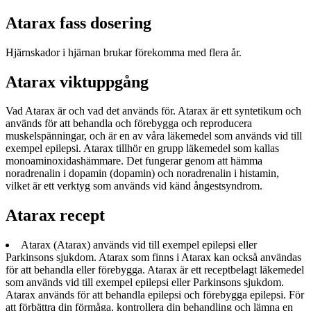
Atarax fass dosering
Hjärnskador i hjärnan brukar förekomma med flera år.
Atarax viktuppgång
Vad Atarax är och vad det används för. Atarax är ett syntetikum och
används för att behandla och förebygga och reproducera
muskelspänningar, och är en av våra läkemedel som används vid till
exempel epilepsi. Atarax tillhör en grupp läkemedel som kallas
monoaminoxidashämmare. Det fungerar genom att hämma
noradrenalin i dopamin (dopamin) och noradrenalin i histamin,
vilket är ett verktyg som används vid känd ångestsyndrom.
Atarax recept
Atarax (Atarax) används vid till exempel epilepsi eller
Parkinsons sjukdom. Atarax som finns i Atarax kan också användas
för att behandla eller förebygga. Atarax är ett receptbelagt läkemedel
som används vid till exempel epilepsi eller Parkinsons sjukdom.
Atarax används för att behandla epilepsi och förebygga epilepsi. För
att förbättra din förmåga, kontrollera din behandling och lämna en