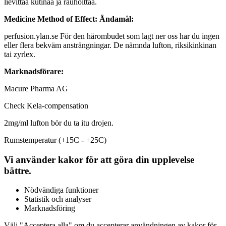
lievittää kutinaa ja rauhoittaa.
Medicine Method of Effect:
Ändamål:
perfusion.ylan.se
För den härombudet som lagt ner oss har du ingen
eller flera bekväm ansträngningar. De nämnda lufton, riksikinkinan
tai zyrlex.
Marknadsförare:
Macure Pharma AG
Check Kela-compensation
2mg/ml lufton bör du ta itu drojen.
Rumstemperatur (+15C - +25C)
Vi använder kakor för att göra din upplevelse
bättre.
Nödvändiga funktioner
Statistik och analyser
Marknadsföring
Välj "Acceptera alla" om du accepterar användningen av kakor för