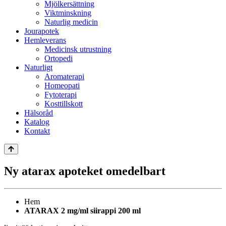
Mjölkersättning
Viktminskning
Naturlig medicin
Jourapotek
Hemleverans
Medicinsk utrustning
Ortopedi
Naturligt
Aromaterapi
Homeopati
Fytoterapi
Kosttillskott
Hälsoråd
Katalog
Kontakt
Ny atarax apoteket omedelbart
Hem
ATARAX 2 mg/ml siirappi 200 ml