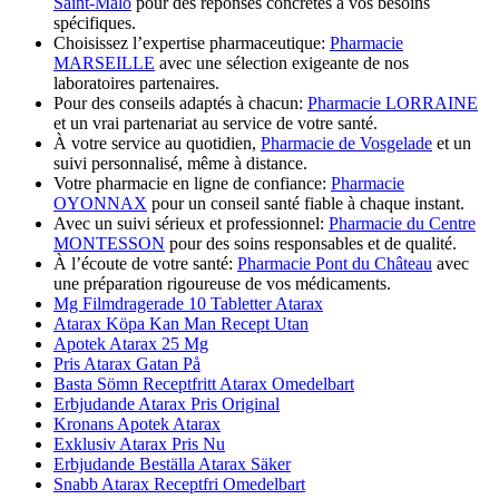
Saint-Malo
pour des réponses concrètes à vos besoins
spécifiques.
Choisissez l’expertise pharmaceutique:
Pharmacie
MARSEILLE
avec une sélection exigeante de nos
laboratoires partenaires.
Pour des conseils adaptés à chacun:
Pharmacie LORRAINE
et un vrai partenariat au service de votre santé.
À votre service au quotidien,
Pharmacie de Vosgelade
et un
suivi personnalisé, même à distance.
Votre pharmacie en ligne de confiance:
Pharmacie
OYONNAX
pour un conseil santé fiable à chaque instant.
Avec un suivi sérieux et professionnel:
Pharmacie du Centre
MONTESSON
pour des soins responsables et de qualité.
À l’écoute de votre santé:
Pharmacie Pont du Château
avec
une préparation rigoureuse de vos médicaments.
Mg Filmdragerade 10 Tabletter Atarax
Atarax Köpa Kan Man Recept Utan
Apotek Atarax 25 Mg
Pris Atarax Gatan På
Basta Sömn Receptfritt Atarax Omedelbart
Erbjudande Atarax Pris Original
Kronans Apotek Atarax
Exklusiv Atarax Pris Nu
Erbjudande Beställa Atarax Säker
Snabb Atarax Receptfri Omedelbart