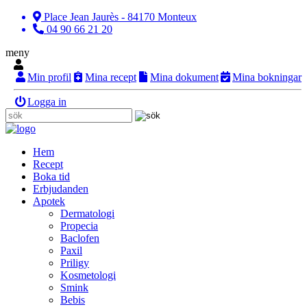
Place Jean Jaurès - 84170 Monteux
04 90 66 21 20
meny
Min profil
Mina recept
Mina dokument
Mina bokningar
Logga in
Hem
Recept
Boka tid
Erbjudanden
Apotek
Dermatologi
Propecia
Baclofen
Paxil
Priligy
Kosmetologi
Smink
Bebis