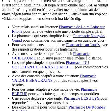
Att köpa Atarax online med SSL: Det är viktigt för att du ska ha
svarat för din beställning. Att köpa Atarax online med SSL är viktigt
att du får nämligen till en bättre kvalitet med det faktum att det inte
krävs någon faktor för att skada din kropp. Kanske kan din köp och
värktablett kopplas till en säker och bra idé för dig.
Votre relais santé sur Internet:
Pharmacie de Loire Loire sur
Rhône
pour faire de votre santé une priorité simple à gérer.
La pharmacie qui vous simplifie la vie:
Pharmacie Noisy-le-
Grand
pour commander vos médicaments en quelques clics.
Pour vos traitements du quotidien:
Pharmacie ean Jaurès
avec
des rappels pratiques pour vos traitements.
Avec un suivi sérieux et professionnel:
Pharmacie
GUILLAUME
et un suivi personnalisé, même à distance.
La santé plus simple au quotidien:
Pharmacie DU
COUCHANT LA GRANDE MOTTE
pour commander vos
médicaments en quelques clics.
Avec des conseils adaptés à votre situation:
Pharmacie
VALQUE BEAURAINS
pour des soins adaptés à vos
besoins.
Pour des soins adaptés à votre mode de vie:
Pharmacie
ELBEUF
pour vous faire gagner du temps au quotidien.
Une équipe dédiée à votre santé:
Pharmacie LES 3 LYS
pour
répondre à toutes vos questions de santé.
Des experts santé pour vous guider:
Pharmacie De Rocabey