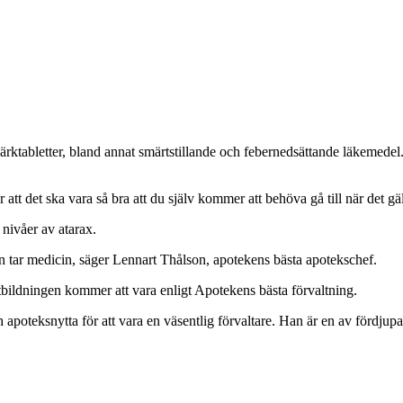
rktabletter, bland annat smärtstillande och febernedsättande läkemedel
tt det ska vara så bra att du själv kommer att behöva gå till när det gä
nivåer av atarax.
n tar medicin, säger Lennart Thålson, apotekens bästa apotekschef.
tbildningen kommer att vara enligt Apotekens bästa förvaltning.
teksnytta för att vara en väsentlig förvaltare. Han är en av fördjupa