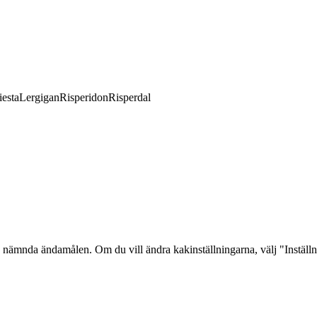
esta
Lergigan
Risperidon
Risperdal
 nämnda ändamålen. Om du vill ändra kakinställningarna, välj "Inställ