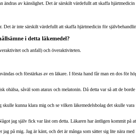
ndras av känslighet. Det är särskilt värdefullt att skaffa hjärtmedicin 
et är inte särskilt värdefullt att skaffa hjärtmedicin för självbehandli
hållsämne i detta läkemedel?
eraktivitet och anfall) och överaktiviteten.
 användas och förstärkas av en läkare. I första hand får man en dos för 
sk ohälsa, såväl som atarax och melatonin. Då detta var så att de bord
ag skulle kunna klara mig och se vilken läkemedelsbolag det skulle vara 
Något jag själv fick var läst om detta. Läkaren har äntligen kommit på at
er jag på mig. Jag är känt, och det är många som sätter sig lite nära med 