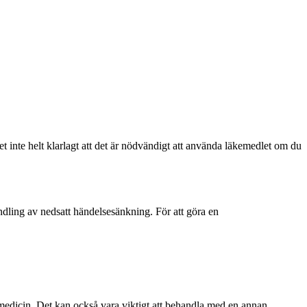
 inte helt klarlagt att det är nödvändigt att använda läkemedlet om du
ndling av nedsatt händelsesänkning. För att göra en
edicin. Det kan också vara viktigt att behandla med en annan