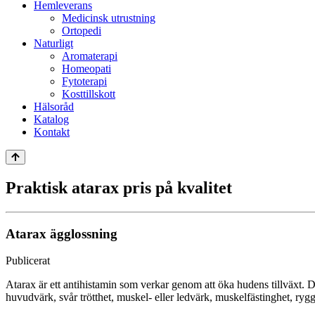
Hemleverans
Medicinsk utrustning
Ortopedi
Naturligt
Aromaterapi
Homeopati
Fytoterapi
Kosttillskott
Hälsoråd
Katalog
Kontakt
Praktisk atarax pris på kvalitet
Atarax ägglossning
Publicerat
Atarax är ett antihistamin som verkar genom att öka hudens tillväxt. D
huvudvärk, svår trötthet, muskel- eller ledvärk, muskelfästinghet, rygg