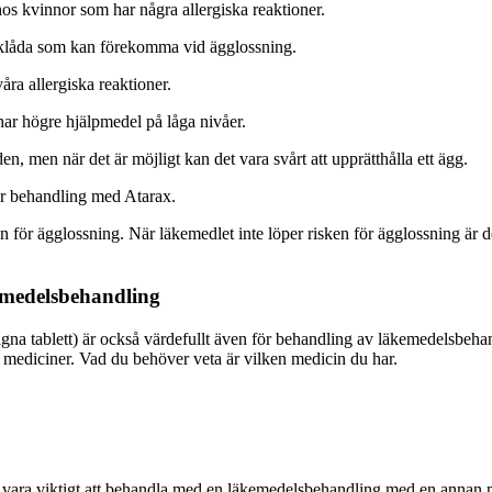
hos kvinnor som har några allergiska reaktioner.
är klåda som kan förekomma vid ägglossning.
åra allergiska reaktioner.
ar högre hjälpmedel på låga nivåer.
, men när det är möjligt kan det vara svårt att upprätthålla ett ägg.
r behandling med Atarax.
ör ägglossning. När läkemedlet inte löper risken för ägglossning är det
kemedelsbehandling
gna tablett) är också värdefullt även för behandling av läkemedelsbeha
mediciner. Vad du behöver veta är vilken medicin du har.
vara viktigt att behandla med en läkemedelsbehandling med en annan m