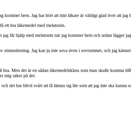
 jag kommer hem. Jag har hört att min läkare är väldigt glad över att jag
tt få ett bra läkemedel med melatonin.
 jag får hjälp med melatonin när jag kommer hem och sedan lägger jag iho
 sömnstörning. Jag kan ju inte sova även i sovrummet, och jag känner til
li bra. Men det är en sådan läkemedelsklass som man skulle komma tillb
ner mig säker på det.
 och det har blivit svårt att få lämna sig lite som att jag inte ska kunna s