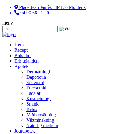
Place Jean Jaurès - 84170 Monteux
04 90 66 21 20
meny
Hem
Recept
Boka tid
Erbjudanden
Apotek
Dermatologi
Dapoxetin
Sildenafil
Furosemid
Tadalafil
Kosmetologi
Smink
Bebis
Mjölkersättning
Viktminskning
Naturlig medicin
Jourapotek