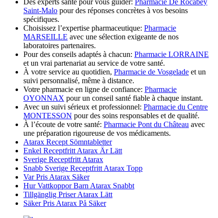
Des experts santé pour vous guider:
Pharmacie De Rocabey
Saint-Malo
pour des réponses concrètes à vos besoins
spécifiques.
Choisissez l’expertise pharmaceutique:
Pharmacie
MARSEILLE
avec une sélection exigeante de nos
laboratoires partenaires.
Pour des conseils adaptés à chacun:
Pharmacie LORRAINE
et un vrai partenariat au service de votre santé.
À votre service au quotidien,
Pharmacie de Vosgelade
et un
suivi personnalisé, même à distance.
Votre pharmacie en ligne de confiance:
Pharmacie
OYONNAX
pour un conseil santé fiable à chaque instant.
Avec un suivi sérieux et professionnel:
Pharmacie du Centre
MONTESSON
pour des soins responsables et de qualité.
À l’écoute de votre santé:
Pharmacie Pont du Château
avec
une préparation rigoureuse de vos médicaments.
Atarax Recept Sömntabletter
Enkel Receptfritt Atarax Är Lätt
Sverige Receptfritt Atarax
Snabb Sverige Receptfritt Atarax Topp
Var Pris Atarax Säker
Hur Vattkoppor Barn Atarax Snabbt
Tillgänglig Priser Atarax Lätt
Säker Pris Atarax På Säker