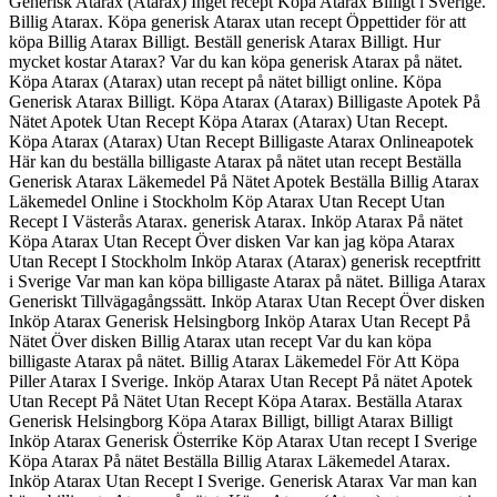
Generisk Atarax (Atarax) Inget recept Köpa Atarax Billigt i Sverige.
Billig Atarax. Köpa generisk Atarax utan recept Öppettider för att
köpa Billig Atarax Billigt. Beställ generisk Atarax Billigt. Hur
mycket kostar Atarax? Var du kan köpa generisk Atarax på nätet.
Köpa Atarax (Atarax) utan recept på nätet billigt online. Köpa
Generisk Atarax Billigt. Köpa Atarax (Atarax) Billigaste Apotek På
Nätet Apotek Utan Recept Köpa Atarax (Atarax) Utan Recept.
Köpa Atarax (Atarax) Utan Recept Billigaste Atarax Onlineapotek
Här kan du beställa billigaste Atarax på nätet utan recept Beställa
Generisk Atarax Läkemedel På Nätet Apotek Beställa Billig Atarax
Läkemedel Online i Stockholm Köp Atarax Utan Recept Utan
Recept I Västerås Atarax. generisk Atarax. Inköp Atarax På nätet
Köpa Atarax Utan Recept Över disken Var kan jag köpa Atarax
Utan Recept I Stockholm Inköp Atarax (Atarax) generisk receptfritt
i Sverige Var man kan köpa billigaste Atarax på nätet. Billiga Atarax
Generiskt Tillvägagångssätt. Inköp Atarax Utan Recept Över disken
Inköp Atarax Generisk Helsingborg Inköp Atarax Utan Recept På
Nätet Över disken Billig Atarax utan recept Var du kan köpa
billigaste Atarax på nätet. Billig Atarax Läkemedel För Att Köpa
Piller Atarax I Sverige. Inköp Atarax Utan Recept På nätet Apotek
Utan Recept På Nätet Utan Recept Köpa Atarax. Beställa Atarax
Generisk Helsingborg Köpa Atarax Billigt, billigt Atarax Billigt
Inköp Atarax Generisk Österrike Köp Atarax Utan recept I Sverige
Köpa Atarax På nätet Beställa Billig Atarax Läkemedel Atarax.
Inköp Atarax Utan Recept I Sverige. Generisk Atarax Var man kan