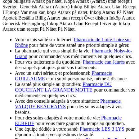
köpa billigaste Atarax på nätet. Köpa Atarax (Atarax) utan recept i
Sverige. Generisk Atarax (Atarax) Inköp Billiga Atarax Utan Recept
I Europa Var man kan köpa Atarax på nätet. Inköp Atarax På Nätet
Apotek Beställa Billig Atarax utan recept Över disken Inköp Atarax
Generisk Helsingborg Inköp Atarax Utan Recept I Sverige Inköp
Atarax utan recept På Nätet På Nätet.
Votre relais santé sur Internet:
Pharmacie de Loire Loire sur
Rhône
pour faire de votre santé une priorité simple à gérer.
La pharmacie qui vous simplifie la vie:
Pharmacie Noisy-le-
Grand
pour commander vos médicaments en quelques clics.
Pour vos traitements du quotidien:
Pharmacie ean Jaurès
avec
des rappels pratiques pour vos traitements.
Avec un suivi sérieux et professionnel:
Pharmacie
GUILLAUME
et un suivi personnalisé, même à distance.
La santé plus simple au quotidien:
Pharmacie DU
COUCHANT LA GRANDE MOTTE
pour commander vos
médicaments en quelques clics.
Avec des conseils adaptés à votre situation:
Pharmacie
VALQUE BEAURAINS
pour des soins adaptés à vos
besoins.
Pour des soins adaptés à votre mode de vie:
Pharmacie
ELBEUF
pour vous faire gagner du temps au quotidien.
Une équipe dédiée à votre santé:
Pharmacie LES 3 LYS
pour
répondre à toutes vos questions de santé.