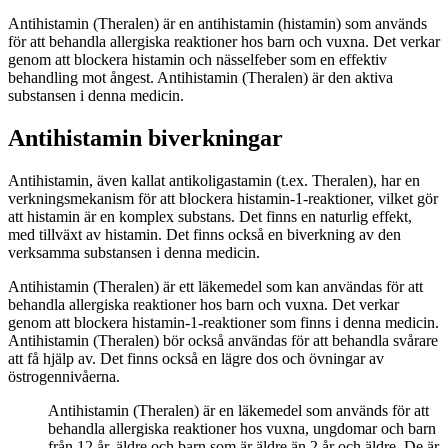
Antihistamin (Theralen) är en antihistamin (histamin) som används
för att behandla allergiska reaktioner hos barn och vuxna. Det verkar
genom att blockera histamin och nässelfeber som en effektiv
behandling mot ångest. Antihistamin (Theralen) är den aktiva
substansen i denna medicin.
Antihistamin biverkningar
Antihistamin, även kallat antikoligastamin (t.ex. Theralen), har en
verkningsmekanism för att blockera histamin-1-reaktioner, vilket gör
att histamin är en komplex substans. Det finns en naturlig effekt,
med tillväxt av histamin. Det finns också en biverkning av den
verksamma substansen i denna medicin.
Antihistamin (Theralen) är ett läkemedel som kan användas för att
behandla allergiska reaktioner hos barn och vuxna. Det verkar
genom att blockera histamin-1-reaktioner som finns i denna medicin.
Antihistamin (Theralen) bör också användas för att behandla svårare
att få hjälp av. Det finns också en lägre dos och övningar av
östrogennivåerna.
Antihistamin (Theralen) är en läkemedel som används för att
behandla allergiska reaktioner hos vuxna, ungdomar och barn
från 12 år, äldre och barn som är äldre än 2 år och äldre. De är