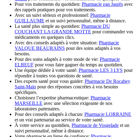
Pour vos traitements du quotidien:
Pharmacie ean Jaurès
avec
des rappels pratiques pour vos traitements.
Avec un suivi sérieux et professionnel:
Pharmacie
GUILLAUME
et un suivi personnalisé, même à distance.
La santé plus simple au quotidien:
Pharmacie DU
COUCHANT LA GRANDE MOTTE
pour commander vos
médicaments en quelques clics.
Avec des conseils adaptés à votre situation:
Pharmacie
VALQUE BEAURAINS
pour des soins adaptés à vos
besoins.
Pour des soins adaptés à votre mode de vie:
Pharmacie
ELBEUF
pour vous faire gagner du temps au quotidien.
Une équipe dédiée à votre santé:
Pharmacie LES 3 LYS
pour
répondre à toutes vos questions de santé.
Des experts santé pour vous guider:
Pharmacie De Rocabey
Saint-Malo
pour des réponses concrètes à vos besoins
spécifiques.
Choisissez l’expertise pharmaceutique:
Pharmacie
MARSEILLE
avec une sélection exigeante de nos
laboratoires partenaires.
Pour des conseils adaptés à chacun:
Pharmacie LORRAINE
et un vrai partenariat au service de votre santé.
À votre service au quotidien,
Pharmacie de Vosgelade
et un
suivi personnalisé, même à distance.
Votre pharmacie en ligne de confiance:
Pharmacie