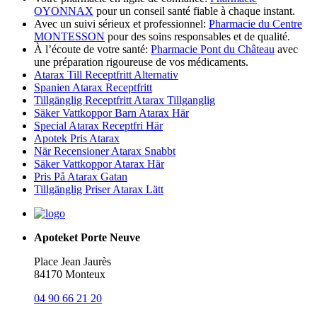
OYONNAX
pour un conseil santé fiable à chaque instant.
Avec un suivi sérieux et professionnel:
Pharmacie du Centre
MONTESSON
pour des soins responsables et de qualité.
À l’écoute de votre santé:
Pharmacie Pont du Château
avec
une préparation rigoureuse de vos médicaments.
Atarax Till Receptfritt Alternativ
Spanien Atarax Receptfritt
Tillgänglig Receptfritt Atarax Tillganglig
Säker Vattkoppor Barn Atarax Här
Special Atarax Receptfri Här
Apotek Pris Atarax
När Recensioner Atarax Snabbt
Säker Vattkoppor Atarax Här
Pris På Atarax Gatan
Tillgänglig Priser Atarax Lätt
Apoteket Porte Neuve
Place Jean Jaurès
84170 Monteux
04 90 66 21 20