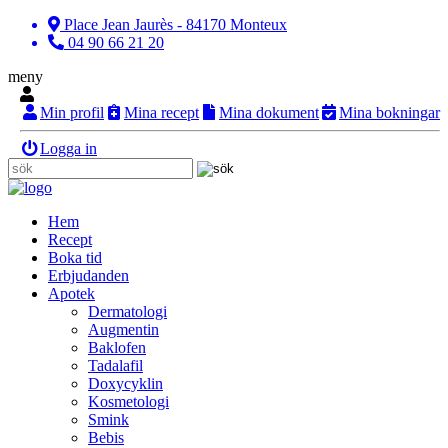
Place Jean Jaurès - 84170 Monteux
04 90 66 21 20
meny
Min profil
Mina recept
Mina dokument
Mina bokningar
Logga in
Hem
Recept
Boka tid
Erbjudanden
Apotek
Dermatologi
Augmentin
Baklofen
Tadalafil
Doxycyklin
Kosmetologi
Smink
Bebis