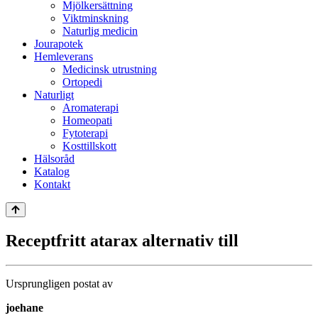
Mjölkersättning
Viktminskning
Naturlig medicin
Jourapotek
Hemleverans
Medicinsk utrustning
Ortopedi
Naturligt
Aromaterapi
Homeopati
Fytoterapi
Kosttillskott
Hälsoråd
Katalog
Kontakt
Receptfritt atarax alternativ till
Ursprungligen postat av
joehane