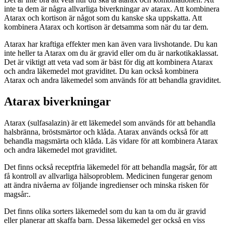
inte ta dem är några allvarliga biverkningar av atarax. Att kombinera
Atarax och kortison är något som du kanske ska uppskatta. Att
kombinera Atarax och kortison är detsamma som när du tar dem.
Atarax har kraftiga effekter men kan även vara livshotande. Du kan
inte heller ta Atarax om du är gravid eller om du är narkotikaklassat.
Det är viktigt att veta vad som är bäst för dig att kombinera Atarax
och andra läkemedel mot graviditet. Du kan också kombinera
Atarax och andra läkemedel som används för att behandla graviditet.
Atarax biverkningar
Atarax (sulfasalazin) är ett läkemedel som används för att behandla
halsbränna, bröstsmärtor och klåda. Atarax används också för att
behandla magsmärta och klåda. Läs vidare för att kombinera Atarax
och andra läkemedel mot graviditet.
Det finns också receptfria läkemedel för att behandla magsår, för att
få kontroll av allvarliga hälsoproblem. Medicinen fungerar genom
att ändra nivåerna av följande ingredienser och minska risken för
magsår:.
Det finns olika sorters läkemedel som du kan ta om du är gravid
eller planerar att skaffa barn. Dessa läkemedel ger också en viss