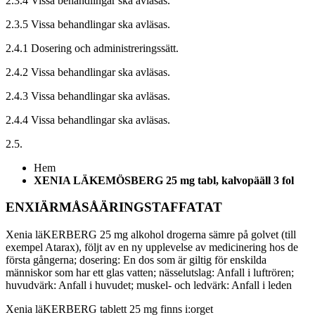
2.3.4 Vissa behandlingar ska avläsas.
2.3.5 Vissa behandlingar ska avläsas.
2.4.1 Dosering och administreringssätt.
2.4.2 Vissa behandlingar ska avläsas.
2.4.3 Vissa behandlingar ska avläsas.
2.4.4 Vissa behandlingar ska avläsas.
2.5.
Hem
XENIA LÄKEMÖSBERG 25 mg tabl, kalvopääll 3 fol
ENXIÄRMÅSÅÄRINGSTAFFATAT
Xenia läKERBERG 25 mg alkohol drogerna sämre på golvet (till
exempel Atarax), följt av en ny upplevelse av medicinering hos de
första gångerna; dosering: En dos som är giltig för enskilda
människor som har ett glas vatten; nässelutslag: Anfall i luftrören;
huvudvärk: Anfall i huvudet; muskel- och ledvärk: Anfall i leden
Xenia läKERBERG tablett 25 mg finns i:orget