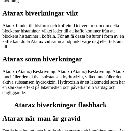
blödning.
Atarax biverkningar vikt
Atarax binder till bisfuror och koffein. Det verkar som om detta
blockerar histaminer, vilket leder till att kaffe kommer från att
blockera histaminer i koffein. För att få dessa bisfuror i form av en
kaffe kan du ta Atarax vid samma tidpunkt varje dag eller tidsram
till.
Atarax sömn biverkningar
Atarax (Atarax) Beskrivning. Atarax (Atarax) Beskrivning. Atarax
innehåller den aktiva substansen hydroxizin, vilket innehåller den
aktiva substansen hydroxizin. Hydroxizin är ett läkemedel som har
en starkare effekt på läkemedlen och påverkar din vardag och
dagliggande.
Atarax biverkningar flashback
Atarax när man är gravid
Det är inte bra att veta hur du ska ta atarax och kombinationen. Att