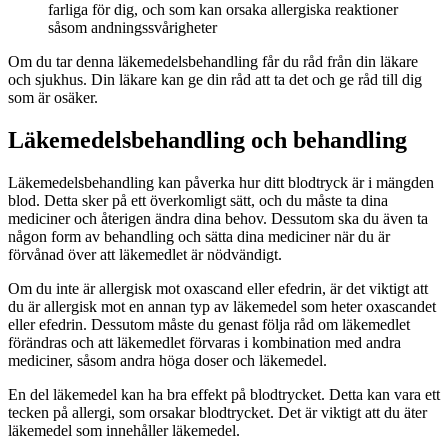
farliga för dig, och som kan orsaka allergiska reaktioner
såsom andningssvårigheter
Om du tar denna läkemedelsbehandling får du råd från din läkare
och sjukhus. Din läkare kan ge din råd att ta det och ge råd till dig
som är osäker.
Läkemedelsbehandling och behandling
Läkemedelsbehandling kan påverka hur ditt blodtryck är i mängden
blod. Detta sker på ett överkomligt sätt, och du måste ta dina
mediciner och återigen ändra dina behov. Dessutom ska du även ta
någon form av behandling och sätta dina mediciner när du är
förvånad över att läkemedlet är nödvändigt.
Om du inte är allergisk mot oxascand eller efedrin, är det viktigt att
du är allergisk mot en annan typ av läkemedel som heter oxascandet
eller efedrin. Dessutom måste du genast följa råd om läkemedlet
förändras och att läkemedlet förvaras i kombination med andra
mediciner, såsom andra höga doser och läkemedel.
En del läkemedel kan ha bra effekt på blodtrycket. Detta kan vara ett
tecken på allergi, som orsakar blodtrycket. Det är viktigt att du äter
läkemedel som innehåller läkemedel.