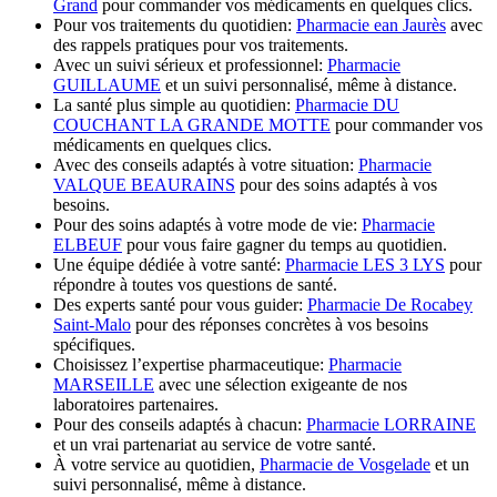
Grand
pour commander vos médicaments en quelques clics.
Pour vos traitements du quotidien:
Pharmacie ean Jaurès
avec
des rappels pratiques pour vos traitements.
Avec un suivi sérieux et professionnel:
Pharmacie
GUILLAUME
et un suivi personnalisé, même à distance.
La santé plus simple au quotidien:
Pharmacie DU
COUCHANT LA GRANDE MOTTE
pour commander vos
médicaments en quelques clics.
Avec des conseils adaptés à votre situation:
Pharmacie
VALQUE BEAURAINS
pour des soins adaptés à vos
besoins.
Pour des soins adaptés à votre mode de vie:
Pharmacie
ELBEUF
pour vous faire gagner du temps au quotidien.
Une équipe dédiée à votre santé:
Pharmacie LES 3 LYS
pour
répondre à toutes vos questions de santé.
Des experts santé pour vous guider:
Pharmacie De Rocabey
Saint-Malo
pour des réponses concrètes à vos besoins
spécifiques.
Choisissez l’expertise pharmaceutique:
Pharmacie
MARSEILLE
avec une sélection exigeante de nos
laboratoires partenaires.
Pour des conseils adaptés à chacun:
Pharmacie LORRAINE
et un vrai partenariat au service de votre santé.
À votre service au quotidien,
Pharmacie de Vosgelade
et un
suivi personnalisé, même à distance.