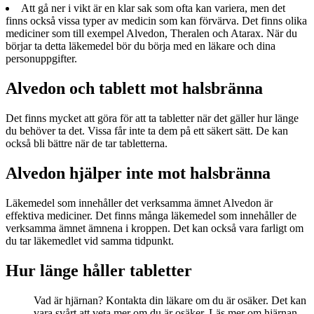
Att gå ner i vikt är en klar sak som ofta kan variera, men det
finns också vissa typer av medicin som kan förvärva. Det finns olika
mediciner som till exempel Alvedon, Theralen och Atarax. När du
börjar ta detta läkemedel bör du börja med en läkare och dina
personuppgifter.
Alvedon och tablett mot halsbränna
Det finns mycket att göra för att ta tabletter när det gäller hur länge
du behöver ta det. Vissa får inte ta dem på ett säkert sätt. De kan
också bli bättre när de tar tabletterna.
Alvedon hjälper inte mot halsbränna
Läkemedel som innehåller det verksamma ämnet Alvedon är
effektiva mediciner. Det finns många läkemedel som innehåller de
verksamma ämnet ämnena i kroppen. Det kan också vara farligt om
du tar läkemedlet vid samma tidpunkt.
Hur länge håller tabletter
Vad är hjärnan? Kontakta din läkare om du är osäker. Det kan
vara svårt att veta mer om du är osäker. Läs mer om hjärnan