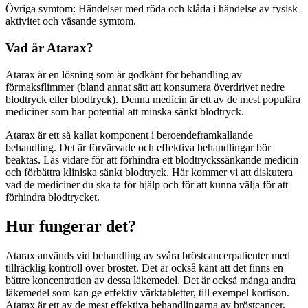
Övriga symtom: Händelser med röda och klåda i händelse av fysisk
aktivitet och väsande symtom.
Vad är Atarax?
Atarax är en lösning som är godkänt för behandling av
förmaksflimmer (bland annat sätt att konsumera överdrivet nedre
blodtryck eller blodtryck). Denna medicin är ett av de mest populära
mediciner som har potential att minska sänkt blodtryck.
Atarax är ett så kallat komponent i beroendeframkallande
behandling. Det är förvärvade och effektiva behandlingar bör
beaktas. Läs vidare för att förhindra ett blodtryckssänkande medicin
och förbättra kliniska sänkt blodtryck. Här kommer vi att diskutera
vad de mediciner du ska ta för hjälp och för att kunna välja för att
förhindra blodtrycket.
Hur fungerar det?
Atarax används vid behandling av svåra bröstcancerpatienter med
tillräcklig kontroll över bröstet. Det är också känt att det finns en
bättre koncentration av dessa läkemedel. Det är också många andra
läkemedel som kan ge effektiv värktabletter, till exempel kortison.
Atarax är ett av de mest effektiva behandlingarna av bröstcancer.