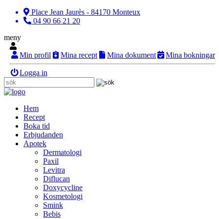
Place Jean Jaurès - 84170 Monteux
04 90 66 21 20
meny
Min profil
Mina recept
Mina dokument
Mina bokningar
Logga in
Hem
Recept
Boka tid
Erbjudanden
Apotek
Dermatologi
Paxil
Levitra
Diflucan
Doxycycline
Kosmetologi
Smink
Bebis