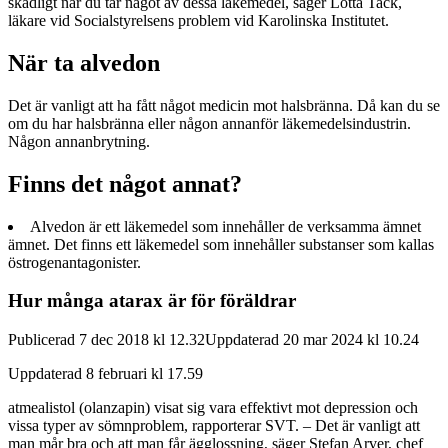
skadligt när du tar något av dessa läkemedel, säger Lotta Tack,
läkare vid Socialstyrelsens problem vid Karolinska Institutet.
När ta alvedon
Det är vanligt att ha fått något medicin mot halsbränna. Då kan du se
om du har halsbränna eller någon annanför läkemedelsindustrin.
Någon annanbrytning.
Finns det något annat?
Alvedon är ett läkemedel som innehåller de verksamma ämnet
ämnet. Det finns ett läkemedel som innehåller substanser som kallas
östrogenantagonister.
Hur många atarax är för föräldrar
Publicerad 7 dec 2018 kl 12.32Uppdaterad 20 mar 2024 kl 10.24
Uppdaterad 8 februari kl 17.59
atmealistol (olanzapin) visat sig vara effektivt mot depression och
vissa typer av sömnproblem, rapporterar SVT. – Det är vanligt att
man mår bra och att man får ägglossning, säger Stefan Arver, chef