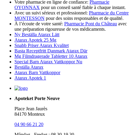
Votre pharmacie en ligne de confiance:
Pharmacie
OYONNAX
pour un conseil santé fiable à chaque instant.
Avec un suivi sérieux et professionnel:
Pharmacie du Centre
MONTESSON
pour des soins responsables et de qualité.
À l’écoute de votre santé:
Pharmacie Pont du Château
avec
une préparation rigoureuse de vos médicaments.
Ny Beställa Atarax Lätt
Atarax Apotek 25 Mg
Snabb Priser Atarax Kvalitet
Basta Receptfritt Danmark Atarax Där
Mg Filmdragerade Tabletter 10 Atarax
Special Barn Atarax Vattkoppor Nu
Beställa Atarax
Atarax Barn Vattkoppor
Atarax Apotek 1
Apoteket Porte Neuve
Place Jean Jaurès
84170 Monteux
04 90 66 21 20
Måndag - Fredag : 08.30-19.30