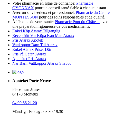
Votre pharmacie en ligne de confiance:
Pharmacie
OYONNAX
pour un conseil santé fiable à chaque instant.
Avec un suivi sérieux et professionnel:
Pharmacie du Centre
MONTESSON
pour des soins responsables et de qualité.
À l’écoute de votre santé:
Pharmacie Pont du Château
avec
une préparation rigoureuse de vos médicaments.
Enkel Köp Atarax Tillganglig
Receptfritt Var Köpa Kan Man Atarax
Pris Atarax Apotek
Vattkoppor Barn Till Atarax
Enkel Atarax Priser Där
Pris På Gatan Atarax
Apoteket Pris Atarax
När Barn Vattkoppor Atarax Snabbt
Apoteket Porte Neuve
Place Jean Jaurès
84170 Monteux
04 90 66 21 20
Måndag - Fredag : 08.30-19.30