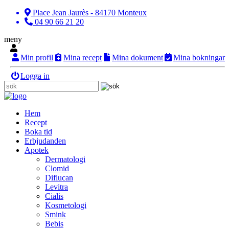
Place Jean Jaurès - 84170 Monteux
04 90 66 21 20
meny
Min profil
Mina recept
Mina dokument
Mina bokningar
Logga in
Hem
Recept
Boka tid
Erbjudanden
Apotek
Dermatologi
Clomid
Diflucan
Levitra
Cialis
Kosmetologi
Smink
Bebis