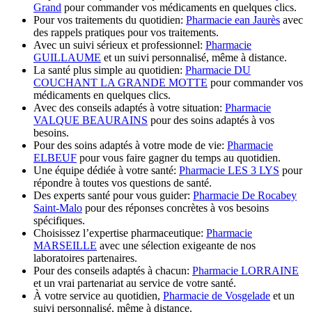
Grand
pour commander vos médicaments en quelques clics.
Pour vos traitements du quotidien:
Pharmacie ean Jaurès
avec
des rappels pratiques pour vos traitements.
Avec un suivi sérieux et professionnel:
Pharmacie
GUILLAUME
et un suivi personnalisé, même à distance.
La santé plus simple au quotidien:
Pharmacie DU
COUCHANT LA GRANDE MOTTE
pour commander vos
médicaments en quelques clics.
Avec des conseils adaptés à votre situation:
Pharmacie
VALQUE BEAURAINS
pour des soins adaptés à vos
besoins.
Pour des soins adaptés à votre mode de vie:
Pharmacie
ELBEUF
pour vous faire gagner du temps au quotidien.
Une équipe dédiée à votre santé:
Pharmacie LES 3 LYS
pour
répondre à toutes vos questions de santé.
Des experts santé pour vous guider:
Pharmacie De Rocabey
Saint-Malo
pour des réponses concrètes à vos besoins
spécifiques.
Choisissez l’expertise pharmaceutique:
Pharmacie
MARSEILLE
avec une sélection exigeante de nos
laboratoires partenaires.
Pour des conseils adaptés à chacun:
Pharmacie LORRAINE
et un vrai partenariat au service de votre santé.
À votre service au quotidien,
Pharmacie de Vosgelade
et un
suivi personnalisé, même à distance.