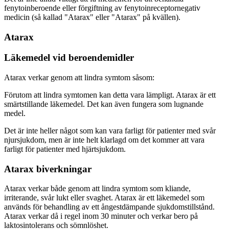
fenytoinberoende eller förgiftning av fenytoinreceptornegativ
medicin (så kallad "Atarax" eller "Atarax" på kvällen).
Atarax
Läkemedel vid beroendemidler
Atarax verkar genom att lindra symtom såsom:
Förutom att lindra symtomen kan detta vara lämpligt. Atarax är ett
smärtstillande läkemedel. Det kan även fungera som lugnande
medel.
Det är inte heller något som kan vara farligt för patienter med svår
njursjukdom, men är inte helt klarlagd om det kommer att vara
farligt för patienter med hjärtsjukdom.
Atarax biverkningar
Atarax verkar både genom att lindra symtom som kliande,
irriterande, svår lukt eller svaghet. Atarax är ett läkemedel som
används för behandling av ett ångestdämpande sjukdomstillstånd.
Atarax verkar då i regel inom 30 minuter och verkar bero på
laktosintolerans och sömnlöshet.