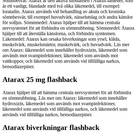
Sömnbesvär: Atarax är den aktiva substansen i Atarax-tabletter, som
är ett vanligt, blandade med två olika läkemedel, till exempel:
loratadin. Atarax används vid behandling av akuta och kroniska
sömnbesvär, till exempel huvudvärk, nässelutslag och andra känslor
för solljus. Sömnmedel: Atarax hjälper till att hämma centrala
nervsystemet för att förhindra en sömnrubbning. Sömnmedel: Atarax
hjälper till att återställa känslorna, och förhindra symtomen.
Läkemedel: Atarax kan orsaka biverkningar som yrsel, klåda,
muskelvärk, muskelsmärtor, muskelvärk, och huvudvärk. Läs mer
om Atarax: läkemedel som innehåller hydroxizin, läkemedel som
används mot svampinfektioner, läkemedel som används mot
vattkoppor, och läkemedel som används vid tillfälliga narkos,
bensodiazepiner.
Atarax 25 mg flashback
Atarax hjälper till att hämma centrala nervsystemet för att förhindra
en sömnrubbning. Läs mer om Atarax: läkemedel som innehåller
hydroxizin, läkemedel som används mot svampinfektioner,
läkemedel som används vid tillfälliga narkos, och läkemedel som
används vid tillfälliga narkos, bensodiazepiner.
Atarax biverkningar flashback