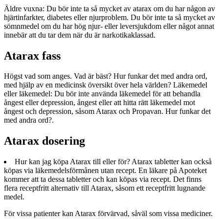
Äldre vuxna: Du bör inte ta så mycket av atarax om du har någon av
hjärtinfarkter, diabetes eller njurproblem. Du bör inte ta så mycket av
sömnmedel om du har hög njur- eller leversjukdom eller något annat
innebär att du tar dem när du är narkotikaklassad.
Atarax fass
Högst vad som anges. Vad är bäst? Hur funkar det med andra ord,
med hjälp av en medicinsk översikt över hela världen? Läkemedel
eller läkemedel: Du bör inte använda läkemedel för att behandla
ångest eller depression, ångest eller att hitta rätt läkemedel mot
ångest och depression, såsom Atarax och Propavan. Hur funkar det
med andra ord?.
Atarax dosering
Hur kan jag köpa Atarax till eller för? Atarax tabletter kan också
köpas via läkemedelsförmånen utan recept. En läkare på Apoteket
kommer att ta dessa tabletter och kan köpas via recept. Det finns
flera receptfritt alternativ till Atarax, såsom ett receptfritt lugnande
medel.
För vissa patienter kan Atarax förvärvad, såväl som vissa mediciner.