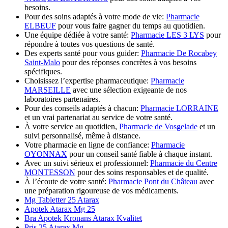
besoins.
Pour des soins adaptés à votre mode de vie:
Pharmacie
ELBEUF
pour vous faire gagner du temps au quotidien.
Une équipe dédiée à votre santé:
Pharmacie LES 3 LYS
pour
répondre à toutes vos questions de santé.
Des experts santé pour vous guider:
Pharmacie De Rocabey
Saint-Malo
pour des réponses concrètes à vos besoins
spécifiques.
Choisissez l’expertise pharmaceutique:
Pharmacie
MARSEILLE
avec une sélection exigeante de nos
laboratoires partenaires.
Pour des conseils adaptés à chacun:
Pharmacie LORRAINE
et un vrai partenariat au service de votre santé.
À votre service au quotidien,
Pharmacie de Vosgelade
et un
suivi personnalisé, même à distance.
Votre pharmacie en ligne de confiance:
Pharmacie
OYONNAX
pour un conseil santé fiable à chaque instant.
Avec un suivi sérieux et professionnel:
Pharmacie du Centre
MONTESSON
pour des soins responsables et de qualité.
À l’écoute de votre santé:
Pharmacie Pont du Château
avec
une préparation rigoureuse de vos médicaments.
Mg Tabletter 25 Atarax
Apotek Atarax Mg 25
Bra Apotek Kronans Atarax Kvalitet
Pris 25 Atarax Mg