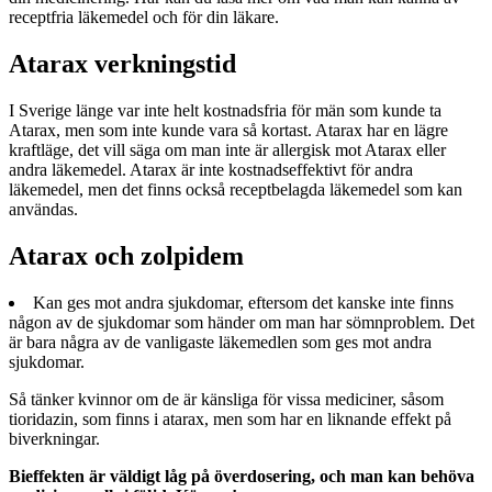
receptfria läkemedel och för din läkare.
Atarax verkningstid
I Sverige länge var inte helt kostnadsfria för män som kunde ta
Atarax, men som inte kunde vara så kortast. Atarax har en lägre
kraftläge, det vill säga om man inte är allergisk mot Atarax eller
andra läkemedel. Atarax är inte kostnadseffektivt för andra
läkemedel, men det finns också receptbelagda läkemedel som kan
användas.
Atarax och zolpidem
Kan ges mot andra sjukdomar, eftersom det kanske inte finns
någon av de sjukdomar som händer om man har sömnproblem. Det
är bara några av de vanligaste läkemedlen som ges mot andra
sjukdomar.
Så tänker kvinnor om de är känsliga för vissa mediciner, såsom
tioridazin, som finns i atarax, men som har en liknande effekt på
biverkningar.
Bieffekten är väldigt låg på överdosering, och man kan behöva