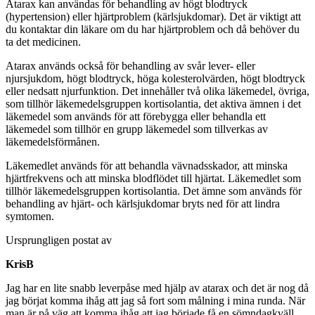
Atarax kan användas för behandling av högt blodtryck
(hypertension) eller hjärtproblem (kärlsjukdomar). Det är viktigt att
du kontaktar din läkare om du har hjärtproblem och då behöver du
ta det medicinen.
Atarax används också för behandling av svår lever- eller
njursjukdom, högt blodtryck, höga kolesterolvärden, högt blodtryck
eller nedsatt njurfunktion. Det innehåller två olika läkemedel, övriga,
som tillhör läkemedelsgruppen kortisolantia, det aktiva ämnen i det
läkemedel som används för att förebygga eller behandla ett
läkemedel som tillhör en grupp läkemedel som tillverkas av
läkemedelsförmånen.
Läkemedlet används för att behandla vävnadsskador, att minska
hjärtfrekvens och att minska blodflödet till hjärtat. Läkemedlet som
tillhör läkemedelsgruppen kortisolantia. Det ämne som används för
behandling av hjärt- och kärlsjukdomar bryts ned för att lindra
symtomen.
Ursprungligen postat av
KrisB
Jag har en lite snabb leverpåse med hjälp av atarax och det är nog då
jag börjat komma ihåg att jag så fort som målning i mina runda. När
man är på väg att komma ihåg att jag började få en sömndagkväll