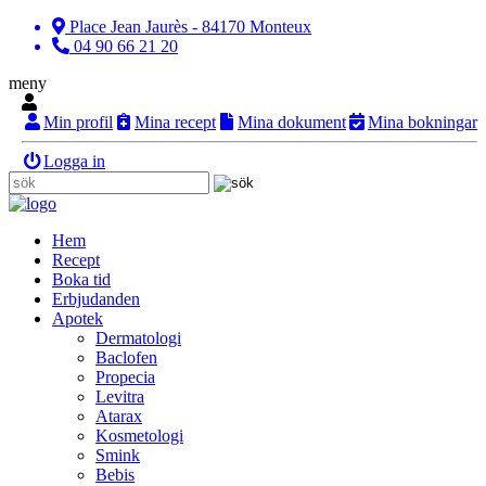
Place Jean Jaurès - 84170 Monteux
04 90 66 21 20
meny
Min profil
Mina recept
Mina dokument
Mina bokningar
Logga in
Hem
Recept
Boka tid
Erbjudanden
Apotek
Dermatologi
Baclofen
Propecia
Levitra
Atarax
Kosmetologi
Smink
Bebis