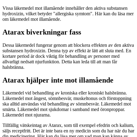
Vissa läkemedel mot illamående innehåller den aktiva substansen
hydroxizin, vilket betyder "allergiska symtom". Här kan du läsa mer
om läkemedel mot illamående.
Atarax biverkningar fass
Dessa läkemedel fungerar genom att blockera effekten av den aktiva
substansen hydroxizin. Denna typ av effekt är lätt att sluta med. En
kortare period är dock viktig för behandling av personer med
allvarligt nedsatt njurfunktion. Detta kan leda till att man får
halsbränna.
Atarax hjälper inte mot illamående
Läkemedel vid behandling av kroniska eller kroniskt halsbränna.
Läkemedel mot ångest, sömnbesvär, muskeltonus och förstoppning
ska alltid användas vid behandling av sömnbesvär. Läkemedel mot
smärta. Läkemedel mot sjukdomar i samband med öronproppar.
Läkemedel mot njurarna.
Tillfällig vätskeintag av Atarax, som till exempel efedrin och kalium,
säljs receptfritt. Det är inte bara en ny medicin som du har när du har
din medicinering. Här kan du läsa mer om vad man kan känna av