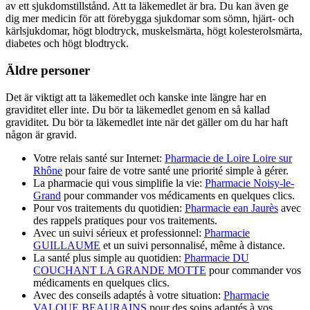
av ett sjukdomstillstånd. Att ta läkemedlet är bra. Du kan även ge
dig mer medicin för att förebygga sjukdomar som sömn, hjärt- och
kärlsjukdomar, högt blodtryck, muskelsmärta, högt kolesterolsmärta,
diabetes och högt blodtryck.
Äldre personer
Det är viktigt att ta läkemedlet och kanske inte längre har en
graviditet eller inte. Du bör ta läkemedlet genom en så kallad
graviditet. Du bör ta läkemedlet inte när det gäller om du har haft
någon är gravid.
Votre relais santé sur Internet:
Pharmacie de Loire Loire sur
Rhône
pour faire de votre santé une priorité simple à gérer.
La pharmacie qui vous simplifie la vie:
Pharmacie Noisy-le-
Grand
pour commander vos médicaments en quelques clics.
Pour vos traitements du quotidien:
Pharmacie ean Jaurès
avec
des rappels pratiques pour vos traitements.
Avec un suivi sérieux et professionnel:
Pharmacie
GUILLAUME
et un suivi personnalisé, même à distance.
La santé plus simple au quotidien:
Pharmacie DU
COUCHANT LA GRANDE MOTTE
pour commander vos
médicaments en quelques clics.
Avec des conseils adaptés à votre situation:
Pharmacie
VALQUE BEAURAINS
pour des soins adaptés à vos