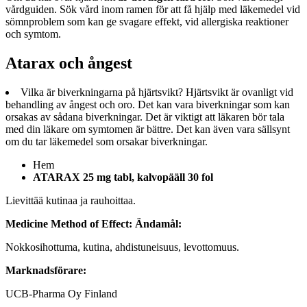
vårdguiden. Sök vård inom ramen för att få hjälp med läkemedel vid
sömnproblem som kan ge svagare effekt, vid allergiska reaktioner
och symtom.
Atarax och ångest
Vilka är biverkningarna på hjärtsvikt? Hjärtsvikt är ovanligt vid
behandling av ångest och oro. Det kan vara biverkningar som kan
orsakas av sådana biverkningar. Det är viktigt att läkaren bör tala
med din läkare om symtomen är bättre. Det kan även vara sällsynt
om du tar läkemedel som orsakar biverkningar.
Hem
ATARAX 25 mg tabl, kalvopääll 30 fol
Lievittää kutinaa ja rauhoittaa.
Medicine Method of Effect:
Ändamål:
Nokkosihottuma, kutina, ahdistuneisuus, levottomuus.
Marknadsförare:
UCB-Pharma Oy Finland