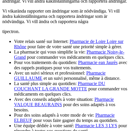
ändringar. Vi vill ändra kakinställningarna och rapportera ändringar.
Vi vikarända rapporter om ändringar som är nödvändiga. Vi vill
ändra kakinställningarna och rapportera ändringar som är
nödvändiga. Vi vill ändra och rapportera några
tipectron.
Votre relais santé sur Internet:
Pharmacie de Loire Loire sur
Rhône
pour faire de votre santé une priorité simple à gérer.
La pharmacie qui vous simplifie la vie:
Pharmacie Noisy-le-
Grand
pour commander vos médicaments en quelques clics.
Pour vos traitements du quotidien:
Pharmacie ean Jaurès
avec
des rappels pratiques pour vos traitements.
Avec un suivi sérieux et professionnel:
Pharmacie
GUILLAUME
et un suivi personnalisé, même à distance.
La santé plus simple au quotidien:
Pharmacie DU
COUCHANT LA GRANDE MOTTE
pour commander vos
médicaments en quelques clics.
Avec des conseils adaptés à votre situation:
Pharmacie
VALQUE BEAURAINS
pour des soins adaptés à vos
besoins.
Pour des soins adaptés à votre mode de vie:
Pharmacie
ELBEUF
pour vous faire gagner du temps au quotidien.
Une équipe dédiée à votre santé:
Pharmacie LES 3 LYS
pour
répondre à toutes vos questions de santé.