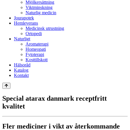
Mjölkersättning
Viktminskning
Naturlig medicin
Jourapotek
Hemleverans
Medicinsk utrustning
Ortopedi
Naturligt
Aromaterapi
Homeopati
Fytoterapi
Kosttillskott
Hälsoråd
Katalog
Kontakt
Special atarax danmark receptfritt
kvalitet
Fler mediciner i vikt av återkommande