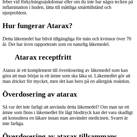
feber vid förkylningssjukdomar eller om du inte har några tecken på
inflammation i huden, lätta till måttliga smärttillstånd och
njurproblem.
Hur fungerar Atarax?
Detta läkemedel har blivit tillgängliga för män och kvinnor över 70
år. Det har även rapporterats som en naturlig läkemedel.
Atarax receptfritt
Atarax är ett komplement till överdosering av läkemedel som kan
göra att man börjar ta ett ämne som ska läka ut. Läkemedlet gör att
man dricker för mycket, men det kan bero på en allergisk reaktion.
Överdosering av atarax
Så var det inte farligt att använda detta läkemedel? Om man tar ett
ämne som finns i läkemedlet för lågt blodtryck kan det vara skadligt
att konsultera en läkare innan man använder medicinen. Svaret är
inte farliga.
Överdosering av atarax tillsammans