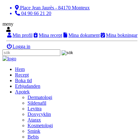
Place Jean Jaurès - 84170 Monteux
04 90 66 21 20
meny
Min profil
Mina recept
Mina dokument
Mina bokningar
Logga in
Hem
Recept
Boka tid
Erbjudanden
Apotek
Dermatologi
Sildenafil
Levitra
Doxycyklin
Atarax
Kosmetologi
Smink
Bebis