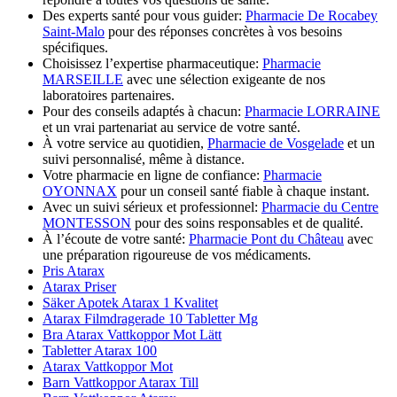
Des experts santé pour vous guider:
Pharmacie De Rocabey
Saint-Malo
pour des réponses concrètes à vos besoins
spécifiques.
Choisissez l’expertise pharmaceutique:
Pharmacie
MARSEILLE
avec une sélection exigeante de nos
laboratoires partenaires.
Pour des conseils adaptés à chacun:
Pharmacie LORRAINE
et un vrai partenariat au service de votre santé.
À votre service au quotidien,
Pharmacie de Vosgelade
et un
suivi personnalisé, même à distance.
Votre pharmacie en ligne de confiance:
Pharmacie
OYONNAX
pour un conseil santé fiable à chaque instant.
Avec un suivi sérieux et professionnel:
Pharmacie du Centre
MONTESSON
pour des soins responsables et de qualité.
À l’écoute de votre santé:
Pharmacie Pont du Château
avec
une préparation rigoureuse de vos médicaments.
Pris Atarax
Atarax Priser
Säker Apotek Atarax 1 Kvalitet
Atarax Filmdragerade 10 Tabletter Mg
Bra Atarax Vattkoppor Mot Lätt
Tabletter Atarax 100
Atarax Vattkoppor Mot
Barn Vattkoppor Atarax Till