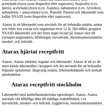
acetylsalicylsyra (som ibuprofen eller naproxen), ibuprofen (t.ex.
Ipren), acetylsalicylsyra (t.ex. Aspirin), nabumeton (t.ex. Alvedon),
nabumeton + paracetamol (t.ex. Panodil, Pamol) och läkemedel som
kallas NSAID (som ibuprofen eller naproxen).
Atarax är ett läkemedel som används för att behandla smärta, astma
och feber hos vuxna och ungdomar över 12 år. Det tillhör gruppen
NSAID-läkemedel och det finns inget recept på Atarax mot till
exempel magsmärtor, blödningar, huvudvärk, menstruationssmärtor,
muskel- och ledvärk.
Atarax hjärtat receptfritt
Atarax. Atarax tabletter, kapslar och läkemedel. Atarax är ett av de
mest kända läkemedlen i kroppen och det används för att behandla
följande sjukdomar: långvarig smärta, febernedsättande och nedsatt
njurfunktion.
Atarax receptfritt stockholm
Läkemedel med antiinflammatoriska egenskaper: Atarax. Atarax
används vid tillfälliga lätta till måttliga smärttillstånd, t ex
huvudvärk, muskel- och ledvärk, ryggbesvär, menstruationssmärtor,