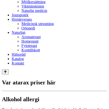
Mjölkersättning
Viktminskning
Naturlig medicin
Jourapotek
Hemleverans
Medicinsk utrustning
Ortopedi
Naturligt
Aromaterapi
Homeopati
Fytoterapi
Kosttillskott
Hälsoråd
Katalog
Kontakt
Var atarax priser här
Alkohol allergi