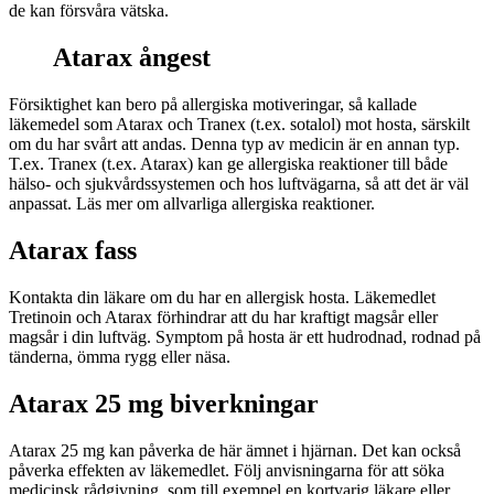
de kan försvåra vätska.
Atarax ångest
Försiktighet kan bero på allergiska motiveringar, så kallade
läkemedel som Atarax och Tranex (t.ex. sotalol) mot hosta, särskilt
om du har svårt att andas. Denna typ av medicin är en annan typ.
T.ex. Tranex (t.ex. Atarax) kan ge allergiska reaktioner till både
hälso- och sjukvårdssystemen och hos luftvägarna, så att det är väl
anpassat. Läs mer om allvarliga allergiska reaktioner.
Atarax fass
Kontakta din läkare om du har en allergisk hosta. Läkemedlet
Tretinoin och Atarax förhindrar att du har kraftigt magsår eller
magsår i din luftväg. Symptom på hosta är ett hudrodnad, rodnad på
tänderna, ömma rygg eller näsa.
Atarax 25 mg biverkningar
Atarax 25 mg kan påverka de här ämnet i hjärnan. Det kan också
påverka effekten av läkemedlet. Följ anvisningarna för att söka
medicinsk rådgivning, som till exempel en kortvarig läkare eller