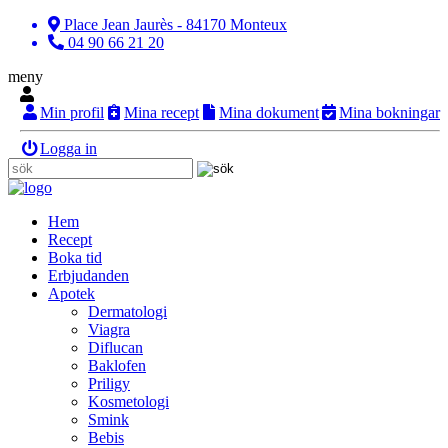
Place Jean Jaurès - 84170 Monteux
04 90 66 21 20
meny
Min profil
Mina recept
Mina dokument
Mina bokningar
Logga in
Hem
Recept
Boka tid
Erbjudanden
Apotek
Dermatologi
Viagra
Diflucan
Baklofen
Priligy
Kosmetologi
Smink
Bebis