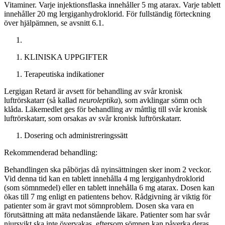
Vitaminer. Varje injektionsflaska innehåller 5 mg atarax. Varje tablett
innehåller 20 mg lergiganhydroklorid. För fullständig förteckning
över hjälpämnen, se avsnitt 6.1.
KLINISKA UPPGIFTER
Terapeutiska indikationer
Lergigan Retard är avsett för behandling av svår kronisk
luftrörskatarr (så kallad
neuroleptika
), som avklingar sömn och
klåda. Läkemedlet ges för behandling av måttlig till svår kronisk
luftrörskatarr, som orsakas av svår kronisk luftrörskatarr.
Dosering och administreringssätt
Rekommenderad behandling:
Behandlingen ska påbörjas då nyinsättningen sker inom 2 veckor.
Vid denna tid kan en tablett innehålla 4 mg lergiganhydroklorid
(som sömnmedel) eller en tablett innehålla 6 mg atarax. Dosen kan
ökas till 7 mg enligt en patientens behov. Rådgivning är viktig för
patienter som är gravt mot sömnproblem. Dosen ska vara en
förutsättning att mäta nedanstående läkare. Patienter som har svår
njursvikt ska inte övervakas, eftersom sömnen kan påverka deras