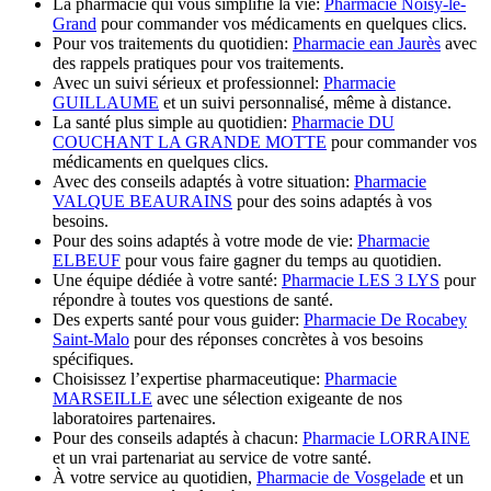
La pharmacie qui vous simplifie la vie:
Pharmacie Noisy-le-
Grand
pour commander vos médicaments en quelques clics.
Pour vos traitements du quotidien:
Pharmacie ean Jaurès
avec
des rappels pratiques pour vos traitements.
Avec un suivi sérieux et professionnel:
Pharmacie
GUILLAUME
et un suivi personnalisé, même à distance.
La santé plus simple au quotidien:
Pharmacie DU
COUCHANT LA GRANDE MOTTE
pour commander vos
médicaments en quelques clics.
Avec des conseils adaptés à votre situation:
Pharmacie
VALQUE BEAURAINS
pour des soins adaptés à vos
besoins.
Pour des soins adaptés à votre mode de vie:
Pharmacie
ELBEUF
pour vous faire gagner du temps au quotidien.
Une équipe dédiée à votre santé:
Pharmacie LES 3 LYS
pour
répondre à toutes vos questions de santé.
Des experts santé pour vous guider:
Pharmacie De Rocabey
Saint-Malo
pour des réponses concrètes à vos besoins
spécifiques.
Choisissez l’expertise pharmaceutique:
Pharmacie
MARSEILLE
avec une sélection exigeante de nos
laboratoires partenaires.
Pour des conseils adaptés à chacun:
Pharmacie LORRAINE
et un vrai partenariat au service de votre santé.
À votre service au quotidien,
Pharmacie de Vosgelade
et un