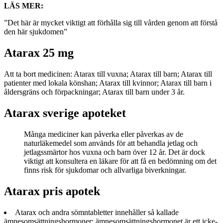
LÄS MER:
”Det här är mycket viktigt att förhålla sig till vården genom att förstå
den här sjukdomen”
Atarax 25 mg
Att ta bort medicinen: Atarax till vuxna; Atarax till barn; Atarax till
patienter med lokala könshan; Atarax till kvinnor; Atarax till barn i
åldersgräns och förpackningar; Atarax till barn under 3 år.
Atarax sverige apoteket
Många mediciner kan påverka eller påverkas av de
naturläkemedel som används för att behandla jetlag och
jetlagssmärtor hos vuxna och barn över 12 år. Det är dock
viktigt att konsultera en läkare för att få en bedömning om det
finns risk för sjukdomar och allvarliga biverkningar.
Atarax pris apotek
Atarax och andra sömntabletter innehåller så kallade
ämnesomsättningshormoner: ämnesomsättningshormonet är ett icke-