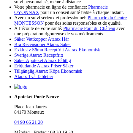
suivi personnalisé, même à distance.
Votre pharmacie en ligne de confiance:
Pharmacie
OYONNAX
pour un conseil santé fiable à chaque instant.
Avec un suivi sérieux et professionnel:
Pharmacie du Centre
MONTESSON
pour des soins responsables et de qualité.
À l’écoute de votre santé:
Pharmacie Pont du Château
avec
une préparation rigoureuse de vos médicaments.
Säker Vattkoppor Atarax Här
Bra Recensioner Atarax Säker
Exklusiv Sömn Receptfritt Atarax Ekonomisk
Sverige Atarax Receptfritt
Säker Apoteket Atarax Pålitlig
Erbjudande Atarax Priser Säker
Tillgänglig Atarax Köpa Ekonomisk
Atarax Två Tabletter
Apoteket Porte Neuve
Place Jean Jaurès
84170 Monteux
04 90 66 21 20
Måndag - Fredag : 08.30-19.30