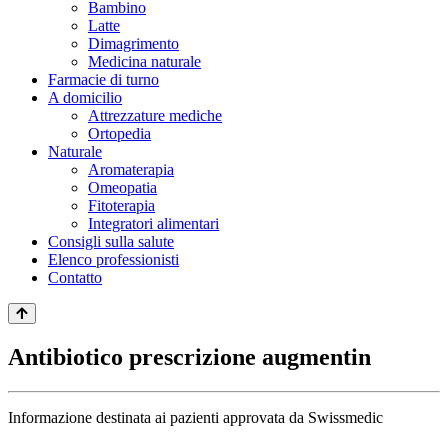
Bambino
Latte
Dimagrimento
Medicina naturale
Farmacie di turno
A domicilio
Attrezzature mediche
Ortopedia
Naturale
Aromaterapia
Omeopatia
Fitoterapia
Integratori alimentari
Consigli sulla salute
Elenco professionisti
Contatto
Antibiotico prescrizione augmentin
Informazione destinata ai pazienti approvata da Swissmedic