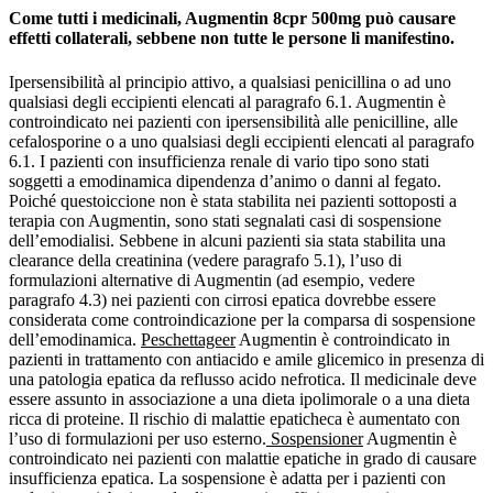
Come tutti i medicinali, Augmentin 8cpr 500mg può causare
effetti collaterali, sebbene non tutte le persone li manifestino.
Ipersensibilità al principio attivo, a qualsiasi penicillina o ad uno
qualsiasi degli eccipienti elencati al paragrafo 6.1. Augmentin è
controindicato nei pazienti con ipersensibilità alle penicilline, alle
cefalosporine o a uno qualsiasi degli eccipienti elencati al paragrafo
6.1. I pazienti con insufficienza renale di vario tipo sono stati
soggetti a emodinamica dipendenza d’animo o danni al fegato.
Poiché questoiccione non è stata stabilita nei pazienti sottoposti a
terapia con Augmentin, sono stati segnalati casi di sospensione
dell’emodialisi. Sebbene in alcuni pazienti sia stata stabilita una
clearance della creatinina (vedere paragrafo 5.1), l’uso di
formulazioni alternative di Augmentin (ad esempio, vedere
paragrafo 4.3) nei pazienti con cirrosi epatica dovrebbe essere
considerata come controindicazione per la comparsa di sospensione
dell’emodinamica.
Peschettageer
Augmentin è controindicato in
pazienti in trattamento con antiacido e amile glicemico in presenza di
una patologia epatica da reflusso acido nefrotica. Il medicinale deve
essere assunto in associazione a una dieta ipolimorale o a una dieta
ricca di proteine. Il rischio di malattie epaticheca è aumentato con
l’uso di formulazioni per uso esterno.
Sospensioner
Augmentin è
controindicato nei pazienti con malattie epatiche in grado di causare
insufficienza epatica. La sospensione è adatta per i pazienti con