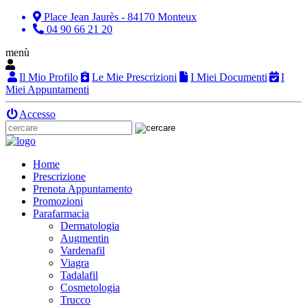
Place Jean Jaurès - 84170 Monteux
04 90 66 21 20
menù
Il Mio Profilo
Le Mie Prescrizioni
I Miei Documenti
I
Miei Appuntamenti
Accesso
Home
Prescrizione
Prenota Appuntamento
Promozioni
Parafarmacia
Dermatologia
Augmentin
Vardenafil
Viagra
Tadalafil
Cosmetologia
Trucco