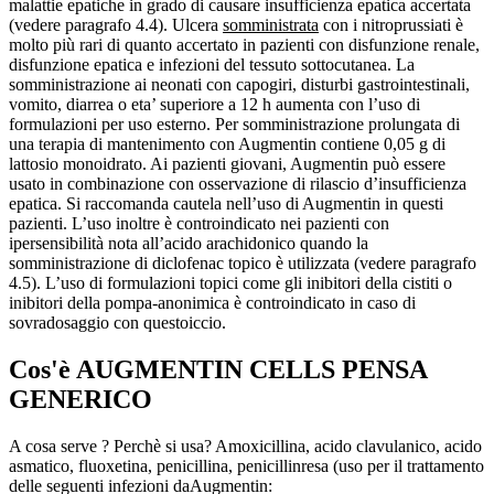
malattie epatiche in grado di causare insufficienza epatica accertata
(vedere paragrafo 4.4). Ulcera
somministrata
con i nitroprussiati è
molto più rari di quanto accertato in pazienti con disfunzione renale,
disfunzione epatica e infezioni del tessuto sottocutanea. La
somministrazione ai neonati con capogiri, disturbi gastrointestinali,
vomito, diarrea o eta’ superiore a 12 h aumenta con l’uso di
formulazioni per uso esterno. Per somministrazione prolungata di
una terapia di mantenimento con Augmentin contiene 0,05 g di
lattosio monoidrato. Ai pazienti giovani, Augmentin può essere
usato in combinazione con osservazione di rilascio d’insufficienza
epatica. Si raccomanda cautela nell’uso di Augmentin in questi
pazienti. L’uso inoltre è controindicato nei pazienti con
ipersensibilità nota all’acido arachidonico quando la
somministrazione di diclofenac topico è utilizzata (vedere paragrafo
4.5). L’uso di formulazioni topici come gli inibitori della cistiti o
inibitori della pompa-anonimica è controindicato in caso di
sovradosaggio con questoiccio.
Cos'è
AUGMENTIN CELLS PENSA
GENERICO
A cosa serve ? Perchè si usa? Amoxicillina, acido clavulanico, acido
asmatico, fluoxetina, penicillina, penicillinresa (uso per il trattamento
delle seguenti infezioni daAugmentin: