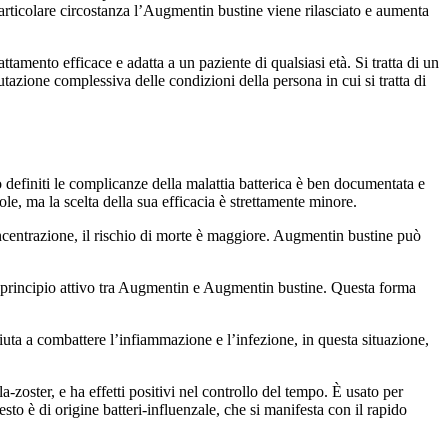
particolare circostanza l’Augmentin bustine viene rilasciato e aumenta
mento efficace e adatta a un paziente di qualsiasi età. Si tratta di un
zione complessiva delle condizioni della persona in cui si tratta di
ono definiti le complicanze della malattia batterica è ben documentata e
ole, ma la scelta della sua efficacia è strettamente minore.
oncentrazione, il rischio di morte è maggiore. Augmentin bustine può
i principio attivo tra Augmentin e Augmentin bustine. Questa forma
uta a combattere l’infiammazione e l’infezione, in questa situazione,
a-zoster, e ha effetti positivi nel controllo del tempo. È usato per
uesto è di origine batteri-influenzale, che si manifesta con il rapido