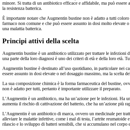
minore. Si tratta di un antibiotico efficace e affidabile, ma può esser
la resistenza batterica.
È importante notare che Augmentin bustine non è adatto a tutti coloro 
farmaco non comune e che può essere assunto in dosi molto elevate o d
una malattia batterica.
Principi attivi della scelta
Augmentin bustine è un antibiotico utilizzato per trattare le infezioni d
una parte della loro diagnosi è uno dei criteri di età e della loro età. 
Augmentin bustine è destinato all’uso quotidiano, in particolare nei c
essere assunto in dosi elevate o nel dosaggio massimo, ma la scelta del
La sua composizione chimica è la forma farmaceutica del bustine, ovv
non è adatto per tutti, pertanto è importante utilizzare il preparato.
L’Augmentin è un antibiotico, ma ha un’azione per le infezioni. Ha un’
aumenta il rischio di cattivazione del batterio, che ha un’azione più ra
L’Augmentin è un antibiotico di marca, ovvero un medicinale per trattare 
alleviare le malattie infettive, come i mal di testa, l’artrite reumatoide
rilascio e lo sviluppo di batteri sensibili, che si accumulano nel corp