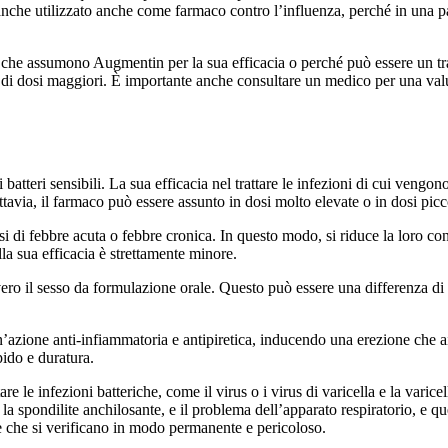
e anche utilizzato anche come farmaco contro l’influenza, perché in una 
che assumono Augmentin per la sua efficacia o perché può essere un tratta
i dosi maggiori. È importante anche consultare un medico per una valuta
i batteri sensibili. La sua efficacia nel trattare le infezioni di cui veng
Tuttavia, il farmaco può essere assunto in dosi molto elevate o in dosi picc
asi di febbre acuta o febbre cronica. In questo modo, si riduce la loro c
la sua efficacia è strettamente minore.
ero il sesso da formulazione orale. Questo può essere una differenza d
azione anti-infiammatoria e antipiretica, inducendo una erezione che ai
pido e duratura.
le infezioni batteriche, come il virus o i virus di varicella e la varicell
 e la spondilite anchilosante, e il problema dell’apparato respiratorio, e q
o e che si verificano in modo permanente e pericoloso.