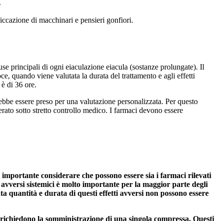
.
piccazione di macchinari e pensieri gonfiori.
e principali di ogni eiaculazione eiacula (sostanze prolungate). Il
e, quando viene valutata la durata del trattamento e agli effetti
 è di 36 ore.
rebbe essere preso per una valutazione personalizzata. Per questo
ato sotto stretto controllo medico. I farmaci devono essere
 è importante considerare che possono essere sia i farmaci rilevati
avversi sistemici è molto importante per la maggior parte degli
a quantità e durata di questi effetti avversi non possono essere
he richiedono la somministrazione di una singola compressa. Questi