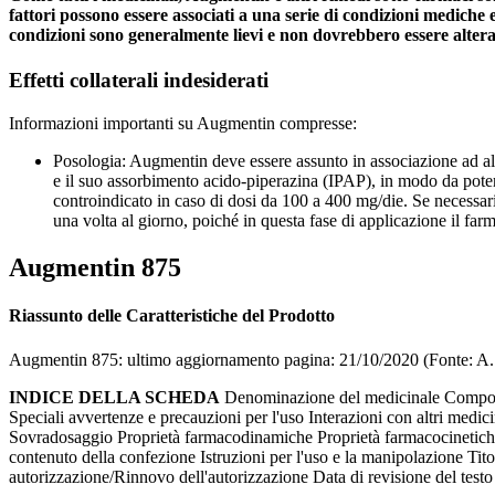
fattori possono essere associati a una serie di condizioni mediche 
condizioni sono generalmente lievi e non dovrebbero essere altera
Effetti collaterali indesiderati
Informazioni importanti su Augmentin compresse:
Posologia: Augmentin deve essere assunto in associazione ad altri 
e il suo assorbimento acido-piperazina (IPAP), in modo da poter
controindicato in caso di dosi da 100 a 400 mg/die. Se necessar
una volta al giorno, poiché in questa fase di applicazione il fa
Augmentin 875
Riassunto delle Caratteristiche del Prodotto
Augmentin 875: ultimo aggiornamento pagina: 21/10/2020 (Fonte: A. 
INDICE DELLA SCHEDA
Denominazione del medicinale Composiz
Speciali avvertenze e precauzioni per l'uso Interazioni con altri medicin
Sovradosaggio Proprietà farmacodinamiche Proprietà farmacocinetiche D
contenuto della confezione Istruzioni per l'uso e la manipolazione Ti
autorizzazione/Rinnovo dell'autorizzazione Data di revisione del testo P