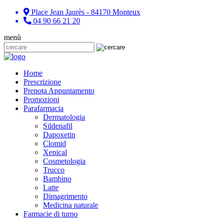
Place Jean Jaurès - 84170 Monteux
04 90 66 21 20
menù
Home
Prescrizione
Prenota Appuntamento
Promozioni
Parafarmacia
Dermatologia
Sildenafil
Dapoxetin
Clomid
Xenical
Cosmetologia
Trucco
Bambino
Latte
Dimagrimento
Medicina naturale
Farmacie di turno