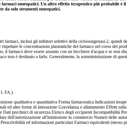
e farmaci omeopatici. Un altro effetto terapeutico più probabile è i
te da solo strumenti omeopatici.
farmaci, inclusi gli inibitori selettivi della cicloossigenasi-2, quindi de
 rispettare le concentrazioni plasmatiche del farmaco nel corso dei prod
io, il farmaco deve essere assunto con un bicchiere d'acqua e se non dis
rmaco non è destinato a farlo. Generalmente, la somministrazione di que
I. FA.)
ione qualitativa e quantitativa Forma farmaceutica Indicazioni terape
ali ed altre forme di interazione Gravidanza e allattamento Effetti sulla 
ati preclinici di sicurezza Elenco degli eccipienti Incompatibilità Per
tolare dell'autorizzazione all'immissione in commercio Numeri delle aut
rescrivibilità ed informazioni particolari Farmaci equivalenti (stesso pr