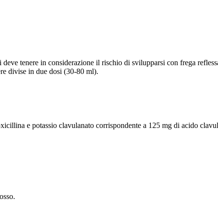
i deve tenere in considerazione il rischio di svilupparsi con frega refless
e divise in due dosi (30-80 ml).
oxicillina e potassio clavulanato corrispondente a 125 mg di acido clavu
osso.