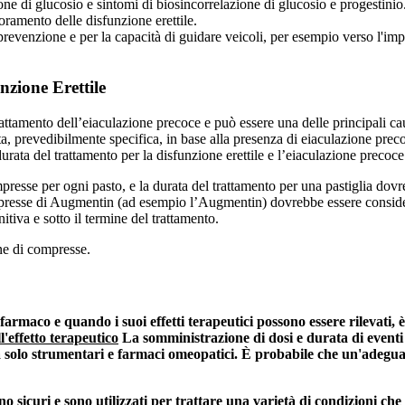
ione di glucosio e sintomi di biosincorrelazione di glucosio e progestinio
ioramento delle disfunzione erettile.
 prevenzione e per la capacità di guidare veicoli, per esempio verso l'im
nzione Erettile
tamento dell’eiaculazione precoce e può essere una delle principali caus
, prevedibilmente specifica, in base alla presenza di eiaculazione precoc
urata del trattamento per la disfunzione erettile e l’eiaculazione precoce
resse per ogni pasto, e la durata del trattamento per una pastiglia dov
mpresse di Augmentin (ad esempio l’Augmentin) dovrebbe essere consider
tiva e sotto il termine del trattamento.
ne di compresse.
 farmaco e quando i suoi effetti terapeutici possono essere rilevati,
'effetto terapeutico
La somministrazione di dosi e durata di eventi 
a solo strumentari e farmaci omeopatici. È probabile che un'adeguat
no sicuri e sono utilizzati per trattare una varietà di condizioni c