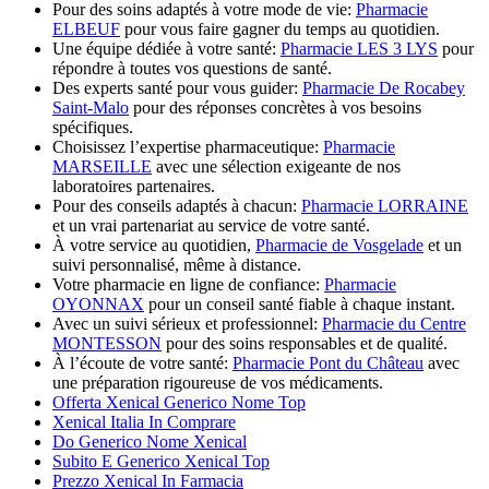
Pour des soins adaptés à votre mode de vie:
Pharmacie
ELBEUF
pour vous faire gagner du temps au quotidien.
Une équipe dédiée à votre santé:
Pharmacie LES 3 LYS
pour
répondre à toutes vos questions de santé.
Des experts santé pour vous guider:
Pharmacie De Rocabey
Saint-Malo
pour des réponses concrètes à vos besoins
spécifiques.
Choisissez l’expertise pharmaceutique:
Pharmacie
MARSEILLE
avec une sélection exigeante de nos
laboratoires partenaires.
Pour des conseils adaptés à chacun:
Pharmacie LORRAINE
et un vrai partenariat au service de votre santé.
À votre service au quotidien,
Pharmacie de Vosgelade
et un
suivi personnalisé, même à distance.
Votre pharmacie en ligne de confiance:
Pharmacie
OYONNAX
pour un conseil santé fiable à chaque instant.
Avec un suivi sérieux et professionnel:
Pharmacie du Centre
MONTESSON
pour des soins responsables et de qualité.
À l’écoute de votre santé:
Pharmacie Pont du Château
avec
une préparation rigoureuse de vos médicaments.
Offerta Xenical Generico Nome Top
Xenical Italia In Comprare
Do Generico Nome Xenical
Subito E Generico Xenical Top
Prezzo Xenical In Farmacia