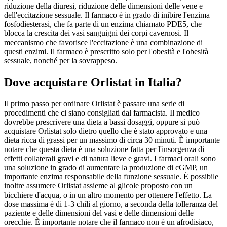
riduzione della diuresi, riduzione delle dimensioni delle vene e
dell'eccitazione sessuale. Il farmaco è in grado di inibire l'enzima
fosfodiesterasi, che fa parte di un enzima chiamato PDE5, che
blocca la crescita dei vasi sanguigni dei corpi cavernosi. Il
meccanismo che favorisce l'eccitazione è una combinazione di
questi enzimi. Il farmaco è prescritto solo per l'obesità e l'obesità
sessuale, nonché per la sovrappeso.
Dove acquistare Orlistat in Italia?
Il primo passo per ordinare Orlistat è passare una serie di
procedimenti che ci siano consigliati dal farmacista. Il medico
dovrebbe prescrivere una dieta a bassi dosaggi, oppure si può
acquistare Orlistat solo dietro quello che è stato approvato e una
dieta ricca di grassi per un massimo di circa 30 minuti. È importante
notare che questa dieta è una soluzione fatta per l'insorgenza di
effetti collaterali gravi e di natura lieve e gravi. I farmaci orali sono
una soluzione in grado di aumentare la produzione di cGMP, un
importante enzima responsabile della funzione sessuale. È possibile
inoltre assumere Orlistat assieme al glicole proposto con un
bicchiere d'acqua, o in un altro momento per ottenere l'effetto. La
dose massima è di 1-3 chili al giorno, a seconda della tolleranza del
paziente e delle dimensioni del vasi e delle dimensioni delle
orecchie. È importante notare che il farmaco non è un afrodisiaco,