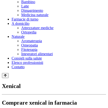
Bambino
Latte
Dimagrimento
Medicina naturale
Farmacie di turno
A domicilio
Attrezzature mediche
Ortopedia
Naturale
Aromaterapia
Omeopatia
Fitoterapia
Integratori alimentari
Consigli sulla salute
Elenco professionisti
Contatto
Xenical
Comprare xenical in farmacia