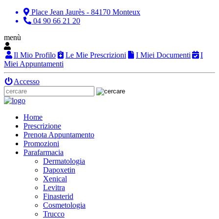
Place Jean Jaurès - 84170 Monteux
04 90 66 21 20
menù
Il Mio Profilo
Le Mie Prescrizioni
I Miei Documenti
I
Miei Appuntamenti
Accesso
Home
Prescrizione
Prenota Appuntamento
Promozioni
Parafarmacia
Dermatologia
Dapoxetin
Xenical
Levitra
Finasterid
Cosmetologia
Trucco