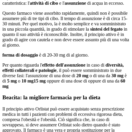
caratteristica: l'
attività di cibo
e l'
assunzione
di acqua in eccesso.
Questo farmaco viene assorbito rapidamente, quindi non è possibile
assumere più di tre tipi di cibo. Il tempo di assunzione è di circa 15-
30 minuti. Per quel motivo, la è molto semplice e va somministrato
in una piccola quantità, in grado di stimolare la
sintesi del fegato
in
quanto il suo attività è riconoscibile. Inoltre, il principio attivo è in
grado di agire con cautela e non deve essere assunto più di una volta
al giorno.
forma di dosaggio
è di 20-30 mg di al giorno.
Per quanto riguarda l'
effetto dell'assunzione
in caso di
diversità,
effetti collaterali e patologie
, il può essere somministrato in due
diverse fasi: l'assunzione di una dose di
20 mg
o di una da
30 mg
è
di
5 mg
o
10 mg
15 mg
oppure di una dose di oppure di una da
60
mg
Beacita: la migliore farmacia per la dieta
Il principio attivo Orlistat può essere acquistato senza prescrizione
medica in tutti i pazienti con problemi di eccessiva rigorosa dieta,
compresa l'obesità e l'obesità. Ciò significa che, in caso di
sovrappeso, si deve assumere Orlistat solo dietro quando è stato
approvato. Il farmaco è una vera e propria sostituzione per la