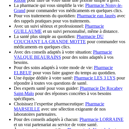
Rhône
pour faire de votre santé une priorité simple à gérer.
La pharmacie qui vous simplifie la vie:
Pharmacie Noisy-le-
Grand
pour commander vos médicaments en quelques clics.
Pour vos traitements du quotidien:
Pharmacie ean Jaurès
avec
des rappels pratiques pour vos traitements.
Avec un suivi sérieux et professionnel:
Pharmacie
GUILLAUME
et un suivi personnalisé, même à distance.
La santé plus simple au quotidien:
Pharmacie DU
COUCHANT LA GRANDE MOTTE
pour commander vos
médicaments en quelques clics.
Avec des conseils adaptés à votre situation:
Pharmacie
VALQUE BEAURAINS
pour des soins adaptés à vos
besoins.
Pour des soins adaptés à votre mode de vie:
Pharmacie
ELBEUF
pour vous faire gagner du temps au quotidien.
Une équipe dédiée à votre santé:
Pharmacie LES 3 LYS
pour
répondre à toutes vos questions de santé.
Des experts santé pour vous guider:
Pharmacie De Rocabey
Saint-Malo
pour des réponses concrètes à vos besoins
spécifiques.
Choisissez l’expertise pharmaceutique:
Pharmacie
MARSEILLE
avec une sélection exigeante de nos
laboratoires partenaires.
Pour des conseils adaptés à chacun:
Pharmacie LORRAINE
et un vrai partenariat au service de votre santé.