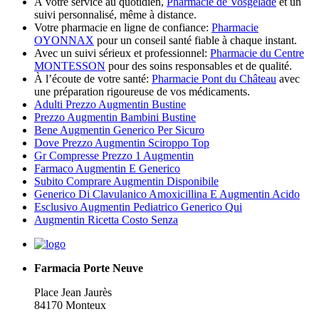
À votre service au quotidien,
Pharmacie de Vosgelade
et un
suivi personnalisé, même à distance.
Votre pharmacie en ligne de confiance:
Pharmacie
OYONNAX
pour un conseil santé fiable à chaque instant.
Avec un suivi sérieux et professionnel:
Pharmacie du Centre
MONTESSON
pour des soins responsables et de qualité.
À l’écoute de votre santé:
Pharmacie Pont du Château
avec
une préparation rigoureuse de vos médicaments.
Adulti Prezzo Augmentin Bustine
Prezzo Augmentin Bambini Bustine
Bene Augmentin Generico Per Sicuro
Dove Prezzo Augmentin Sciroppo Top
Gr Compresse Prezzo 1 Augmentin
Farmaco Augmentin E Generico
Subito Comprare Augmentin Disponibile
Generico Di Clavulanico Amoxicillina E Augmentin Acido
Esclusivo Augmentin Pediatrico Generico Qui
Augmentin Ricetta Costo Senza
Farmacia Porte Neuve
Place Jean Jaurès
84170 Monteux