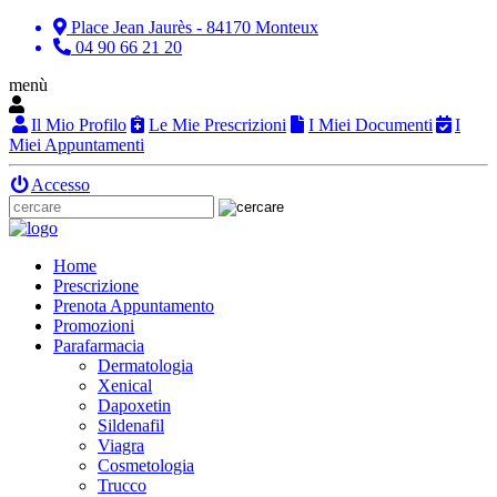
Place Jean Jaurès - 84170 Monteux
04 90 66 21 20
menù
Il Mio Profilo
Le Mie Prescrizioni
I Miei Documenti
I
Miei Appuntamenti
Accesso
Home
Prescrizione
Prenota Appuntamento
Promozioni
Parafarmacia
Dermatologia
Xenical
Dapoxetin
Sildenafil
Viagra
Cosmetologia
Trucco