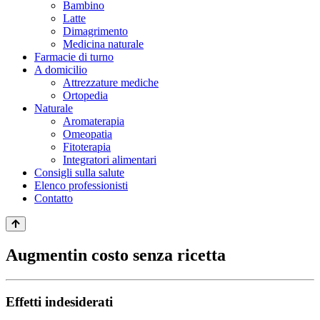
Bambino
Latte
Dimagrimento
Medicina naturale
Farmacie di turno
A domicilio
Attrezzature mediche
Ortopedia
Naturale
Aromaterapia
Omeopatia
Fitoterapia
Integratori alimentari
Consigli sulla salute
Elenco professionisti
Contatto
Augmentin costo senza ricetta
Effetti indesiderati