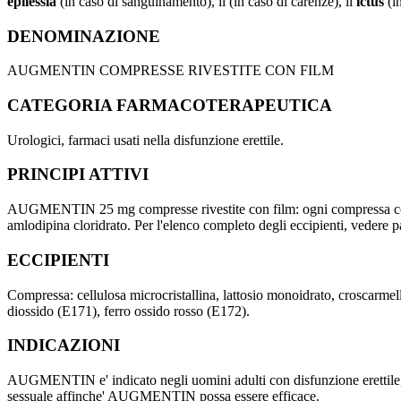
epilessia
(in caso di sanguinamento), il (in caso di carenze), il
ictus
(i
DENOMINAZIONE
AUGMENTIN COMPRESSE RIVESTITE CON FILM
CATEGORIA FARMACOTERAPEUTICA
Urologici, farmaci usati nella disfunzione erettile.
PRINCIPI ATTIVI
AUGMENTIN 25 mg compresse rivestite con film: ogni compressa cont
amlodipina cloridrato. Per l'elenco completo degli eccipienti, vedere p
ECCIPIENTI
Compressa: cellulosa microcristallina, lattosio monoidrato, croscarmello
diossido (E171), ferro ossido rosso (E172).
INDICAZIONI
AUGMENTIN e' indicato negli uomini adulti con disfunzione erettile, o
sessuale affinche' AUGMENTIN possa essere efficace.