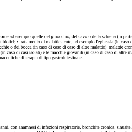
 come ad esempio quelle del ginocchio, del cavo o della schiena (in partico
ibiotici; • trattamento di malattie acute, ad esempio l'epilessia (in caso d
ie o dei bocca (in caso di caso di caso di altre malattie), malattie cronic
(in caso di casi isolati) e le macchie giovanili (in caso di caso di altre ma
ceutiche di terapia di tipo gastrointestinale.
anni, con anamnesi di infezioni respiratorie, bronchite cronica, sinusite,