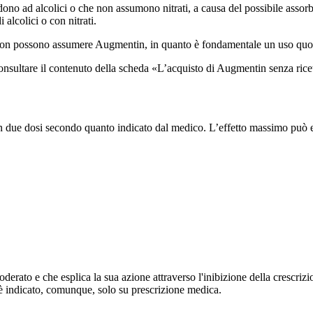
ono ad alcolici o che non assumono nitrati, a causa del possibile ass
alcolici o con nitrati.
non possono assumere Augmentin, in quanto è fondamentale un uso quo
onsultare il contenuto della scheda «L’acquisto di Augmentin senza rice
 due dosi secondo quanto indicato dal medico. L’effetto massimo può es
ato e che esplica la sua azione attraverso l'inibizione della crescrizio
è indicato, comunque, solo su prescrizione medica.