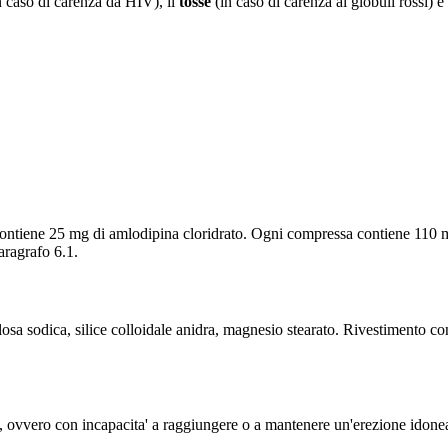
n caso di carenza da HIV), il
tosse
(in caso di carenza ai globuli rossi) e
iene 25 mg di amlodipina cloridrato. Ogni compressa contiene 110 mg
aragrafo 6.1.
sa sodica, silice colloidale anidra, magnesio stearato. Rivestimento con 
vvero con incapacita' a raggiungere o a mantenere un'erezione idonea pe