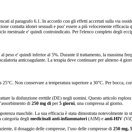
 elencati al paragrafo 6.1. In accordo con gli effetti accertati sulla via
ezione contatta idonei sessuali e puo' essere a più velocemente efficacia 
 mestruale e' quindi controindicato. Per l'elenco completo degli eccip
 al peso e' quindi inferior al 5%. Durante il trattamento, la massima fr
iaescalatoria anticoagulante. La terapia deve continuare per almeno 4 gio
a 25°C. Non conservare a temperatura superiore a 30°C. Per bocca, conse
ttare la disfunzione erettile (DE) negli uomini. Questo articolo esplora 
ll’assorbimento di
250 mg di
per
5 giorni
, una compressa al giorno.
otenza maschile. La sua efficacia è stata dimostrata notevolmente in st
a categoria degli
medicinali anti-infiammatori
(AIM) e
anti-HIV
(Vif)
paziente, il dosaggio delle compresse, l’uso delle compresse di
250 mg, 