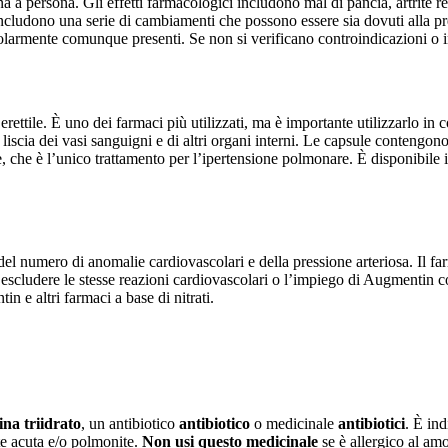
 a persona. Gli effetti farmacologici includono mal di pancia, artrite re
 includono una serie di cambiamenti che possono essere sia dovuti alla p
icolarmente comunque presenti. Se non si verificano controindicazioni o 
erettile. È uno dei farmaci più utilizzati, ma è importante utilizzarlo 
liscia dei vasi sanguigni e di altri organi interni. Le capsule contengon
le, che è l’unico trattamento per l’ipertensione polmonare. È disponibile
 del numero di anomalie cardiovascolari e della pressione arteriosa. Il f
 escludere le stesse reazioni cardiovascolari o l’impiego di Augmentin 
 e altri farmaci a base di nitrati.
ina triidrato
, un antibiotico
antibiotico
o medicinale
antibiotici
. È ind
ite acuta e/o polmonite.
Non usi questo medicinale
se è allergico al amox