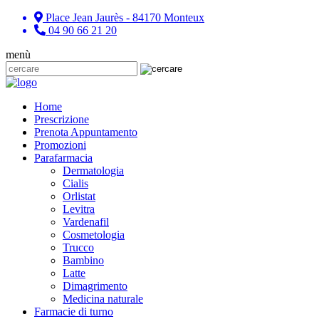
Place Jean Jaurès - 84170 Monteux
04 90 66 21 20
menù
Home
Prescrizione
Prenota Appuntamento
Promozioni
Parafarmacia
Dermatologia
Cialis
Orlistat
Levitra
Vardenafil
Cosmetologia
Trucco
Bambino
Latte
Dimagrimento
Medicina naturale
Farmacie di turno