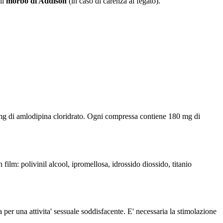
 il
morbo di Addison
(in caso di carenza ai fegato).
 di amlodipina cloridrato. Ogni compressa contiene 180 mg di
film: polivinil alcool, ipromellosa, idrossido diossido, titanio
r una attivita' sessuale soddisfacente. E' necessaria la stimolazione