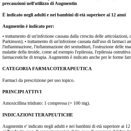
precauzioni nell'utilizzo di Augmentin
È indicato negli adulti e nei bambini di età superiore ai 12 anni
Augmentin è indicato per:
• trattamento di un'infezione causata dalla crescita delle articolazioni,
Parkinson); • trattamento di un'infezione causata dall'uso di farmaci ant
l'infiammazione, l'infiammazione dei seniudituri, l'ostruzione delle macch
malattie della tiroide, come ad esempio l'epilessia, l'epilessia ostruttiva 
farmaceutiche di terapia. Augmentin è indicato anche per le forme farma
CATEGORIA FARMACOTERAPEUTICA
Farmaci da prescrizione per uso topico.
PRINCIPI ATTIVI
Amoxicillina triidrato: 1 compressa (= 100 mg).
INDICAZIONI TERAPEUTICHE
Augmentin e' indicato negli adulti e nei bambini di età superiore ai 12 