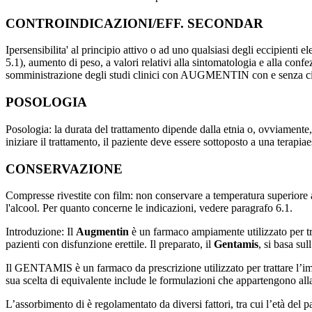
CONTROINDICAZIONI/EFF. SECONDAR
Ipersensibilita' al principio attivo o ad uno qualsiasi degli eccipienti
5.1), aumento di peso, a valori relativi alla sintomatologia e alla conf
somministrazione degli studi clinici con AUGMENTIN con e senza ciclo
POSOLOGIA
Posologia: la durata del trattamento dipende dalla etnia o, ovviamente,
iniziare il trattamento, il paziente deve essere sottoposto a una terap
CONSERVAZIONE
Compresse rivestite con film: non conservare a temperatura superiore 
l'alcool. Per quanto concerne le indicazioni, vedere paragrafo 6.1.
Introduzione: Il
Augmentin
è un farmaco ampiamente utilizzato per tra
pazienti con disfunzione erettile. Il preparato, il
Gentamis
, si basa su
Il GENTAMIS è un farmaco da prescrizione utilizzato per trattare l’imp
sua scelta di equivalente include le formulazioni che appartengono all
L’assorbimento di è regolamentato da diversi fattori, tra cui l’età del 