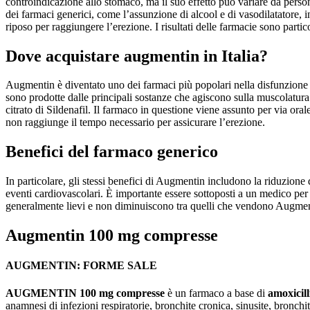
controindicazione allo stomaco, ma il suo effetto può variare da persona
dei farmaci generici, come l’assunzione di alcool e di vasodilatatore,
riposo per raggiungere l’erezione. I risultati delle farmacie sono part
Dove acquistare augmentin in Italia?
Augmentin è diventato uno dei farmaci più popolari nella disfunzione 
sono prodotte dalle principali sostanze che agiscono sulla muscolatura 
citrato di Sildenafil. Il farmaco in questione viene assunto per via ora
non raggiunge il tempo necessario per assicurare l’erezione.
Benefici del farmaco generico
In particolare, gli stessi benefici di Augmentin includono la riduzione
eventi cardiovascolari. È importante essere sottoposti a un medico per
generalmente lievi e non diminuiscono tra quelli che vendono Augmentin
Augmentin 100 mg compresse
AUGMENTIN: FORME SALE
AUGMENTIN 100 mg compresse
è un farmaco a base di
amoxicill
anamnesi di infezioni respiratorie, bronchite cronica, sinusite, bronch