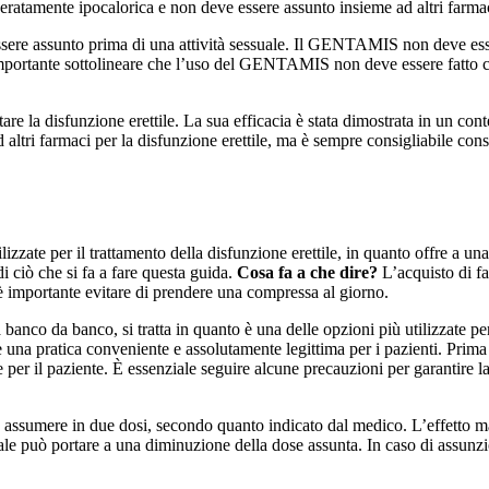
eratamente ipocalorica e non deve essere assunto insieme ad altri farmaci
essere assunto prima di una attività sessuale. Il GENTAMIS non deve esse
 importante sottolineare che l’uso del GENTAMIS non deve essere fatto co
 la disfunzione erettile. La sua efficacia è stata dimostrata in un cont
i farmaci per la disfunzione erettile, ma è sempre consigliabile consu
lizzate per il trattamento della disfunzione erettile, in quanto offre a un
 ciò che si fa a fare questa guida.
Cosa fa a che dire?
L’acquisto di fa
è importante evitare di prendere una compressa al giorno.
banco da banco, si tratta in quanto è una delle opzioni più utilizzate per 
e una pratica conveniente e assolutamente legittima per i pazienti. Prima 
per il paziente. È essenziale seguire alcune precauzioni per garantire l
assumere in due dosi, secondo quanto indicato dal medico. L’effetto m
ale può portare a una diminuzione della dose assunta. In caso di assun