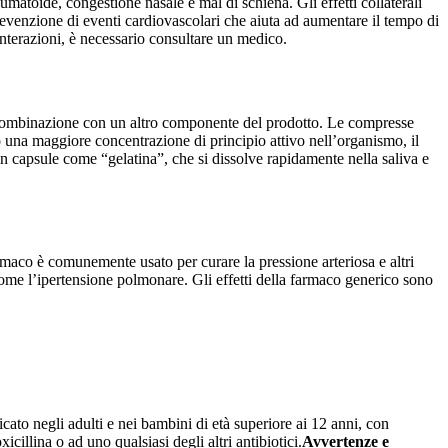
umatoide, congestione nasale e mal di schiena. Gli effetti collaterali
revenzione di eventi cardiovascolari che aiuta ad aumentare il tempo di
interazioni, è necessario consultare un medico.
in combinazione con un altro componente del prodotto. Le compresse
o una maggiore concentrazione di principio attivo nell’organismo, il
 in capsule come “gelatina”, che si dissolve rapidamente nella saliva e
armaco è comunemente usato per curare la pressione arteriosa e altri
come l’ipertensione polmonare. Gli effetti della farmaco generico sono
icato negli adulti e nei bambini di età superiore ai 12 anni, con
icillina o ad uno qualsiasi degli altri antibiotici.
Avvertenze e