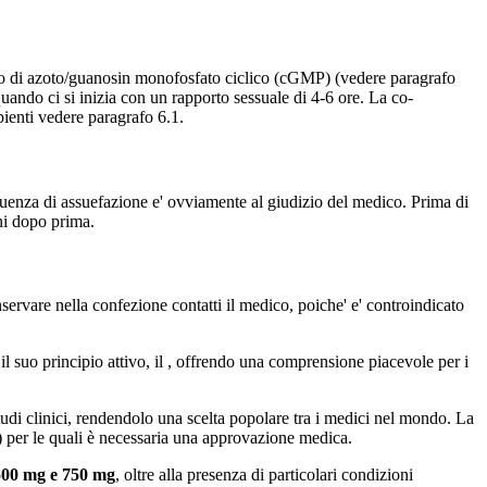
 ossido di azoto/guanosin monofosfato ciclico (cGMP) (vedere paragrafo
quando ci si inizia con un rapporto sessuale di 4-6 ore. La co-
ienti vedere paragrafo 6.1.
equenza di assuefazione e' ovviamente al giudizio del medico. Prima di
rni dopo prima.
rvare nella confezione contatti il medico, poiche' e' controindicato
il suo principio attivo, il , offrendo una comprensione piacevole per i
udi clinici, rendendolo una scelta popolare tra i medici nel mondo. La
 per le quali è necessaria una approvazione medica.
500 mg e 750 mg
, oltre alla presenza di particolari condizioni