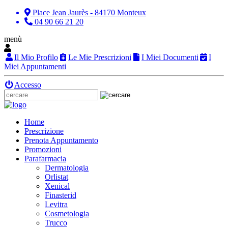
Place Jean Jaurès - 84170 Monteux
04 90 66 21 20
menù
Il Mio Profilo
Le Mie Prescrizioni
I Miei Documenti
I
Miei Appuntamenti
Accesso
Home
Prescrizione
Prenota Appuntamento
Promozioni
Parafarmacia
Dermatologia
Orlistat
Xenical
Finasterid
Levitra
Cosmetologia
Trucco