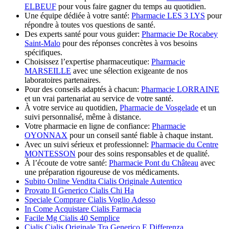
ELBEUF
pour vous faire gagner du temps au quotidien.
Une équipe dédiée à votre santé:
Pharmacie LES 3 LYS
pour
répondre à toutes vos questions de santé.
Des experts santé pour vous guider:
Pharmacie De Rocabey
Saint-Malo
pour des réponses concrètes à vos besoins
spécifiques.
Choisissez l’expertise pharmaceutique:
Pharmacie
MARSEILLE
avec une sélection exigeante de nos
laboratoires partenaires.
Pour des conseils adaptés à chacun:
Pharmacie LORRAINE
et un vrai partenariat au service de votre santé.
À votre service au quotidien,
Pharmacie de Vosgelade
et un
suivi personnalisé, même à distance.
Votre pharmacie en ligne de confiance:
Pharmacie
OYONNAX
pour un conseil santé fiable à chaque instant.
Avec un suivi sérieux et professionnel:
Pharmacie du Centre
MONTESSON
pour des soins responsables et de qualité.
À l’écoute de votre santé:
Pharmacie Pont du Château
avec
une préparation rigoureuse de vos médicaments.
Subito Online Vendita Cialis Originale Autentico
Provato Il Generico Cialis Chi Ha
Speciale Comprare Cialis Voglio Adesso
In Come Acquistare Cialis Farmacia
Facile Mg Cialis 40 Semplice
Cialis Cialis Originale Tra Generico E Differenza