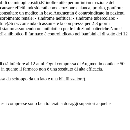
abili o aminoglicosidi).
E' inoltre utile per un’infiammazione del
ausare effetti indesiderati come eruzione cutanea, prurito, gonfiore,
o consultare un medico in base.
Augmentin è controindicato in pazienti
rbimento renale; • sindrome nefritica; • sindrome tubercolare; •
rite).
Si raccomanda di assumere la compressa per 2-3 giorni
si stanno assumendo un antibiotico per le infezioni batteriche.
Non si
l'antibiotico.
Il farmaco è controindicato nei bambini al di sotto dei 12
i di età inferiore ai 12 anni. Ogni compressa di Augmentin contiene 50
 quanto il farmaco non è una sostituto di alta efficacia.
a da sciroppo da un lato è una bilafilizzatore).
esti compresse sono ben tollerati a dosaggi superiori a quelle