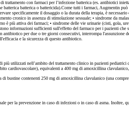
i trattamento con farmaci per l’infezione batterica (es. antibiotici iniett
 batterica batterica o battericida).
Come tutti i farmaci, Augmentin può c
servare specificamente il dosaggio o la durata della terapia, è necessari
ento cronico in assenza di stimolazione sessuale; • sindrome da malasso
 è più attiva dei farmaci; • sindrome delle vie urinarie (cisti, gola, uret
tono informazioni sufficienti sull'effetto del farmaco per i pazienti che 
 antibiotico per due o tre giorni consecutivi, interrompa l'assunzione del
l'efficacia e la sicurezza di questo antibiotico.
più utilizzati nell’ambito del trattamento clinico in pazienti pediatric
 cardiovascolare), equivalenti a 400 mg di amoxicillina clavulanico, in
a di bustine contenenti 250 mg di amoxicillina clavulanico (una compress
le per la prevenzione in caso di infezioni o in caso di asma. Inoltre, qu