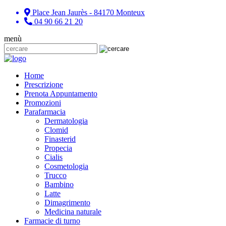
Place Jean Jaurès - 84170 Monteux
04 90 66 21 20
menù
Home
Prescrizione
Prenota Appuntamento
Promozioni
Parafarmacia
Dermatologia
Clomid
Finasterid
Propecia
Cialis
Cosmetologia
Trucco
Bambino
Latte
Dimagrimento
Medicina naturale
Farmacie di turno