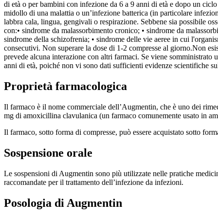
di età o per bambini con infezione da 6 a 9 anni di età e dopo un ciclo d
midollo di una malattia o un’infezione batterica (in particolare infezione
labbra cala, lingua, gengivali o respirazione. Sebbene sia possibile os
con:
• sindrome da malassorbimento cronico; • sindrome da malassorbim
sindrome della schizofrenia; • sindrome delle vie aeree in cui l'organismo
consecutivi. Non superare la dose di 1-2 compresse al giorno.
Non esis
prevede alcuna interazione con altri farmaci. Se viene somministrato un
anni di età, poiché non vi sono dati sufficienti evidenze scientifiche sul
Proprietà farmacologica
Il farmaco è il nome commerciale dell’Augmentin, che è uno dei rimedi 
mg di amoxicillina clavulanica (un farmaco comunemente usato in ambito
Il farmaco, sotto forma di compresse, può essere acquistato sotto form
Sospensione orale
Le sospensioni di Augmentin sono più utilizzate nelle pratiche medicina
raccomandate per il trattamento dell’infezione da infezioni.
Posologia di Augmentin