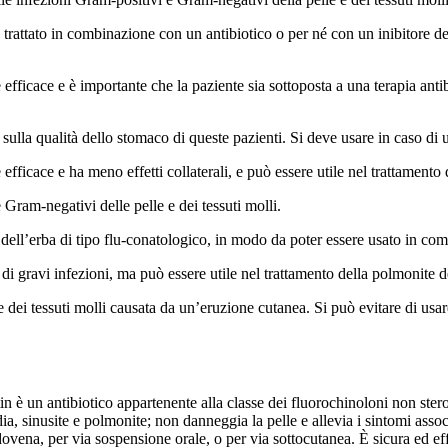
attato in combinazione con un antibiotico o per né con un inibitore dell
ficace e è importante che la paziente sia sottoposta a una terapia antibi
 sulla qualità dello stomaco di queste pazienti. Si deve usare in caso di un
fficace e ha meno effetti collaterali, e può essere utile nel trattamento
Gram-negativi delle pelle e dei tessuti molli.
e dell’erba di tipo flu-conatologico, in modo da poter essere usato in c
i gravi infezioni, ma può essere utile nel trattamento della polmonite del
 dei tessuti molli causata da un’eruzione cutanea. Si può evitare di usare
n è un antibiotico appartenente alla classe dei fluorochinoloni non ste
edia, sinusite e polmonite; non danneggia la pelle e allevia i sintomi assoc
dovena, per via sospensione orale, o per via sottocutanea. È sicura ed ef