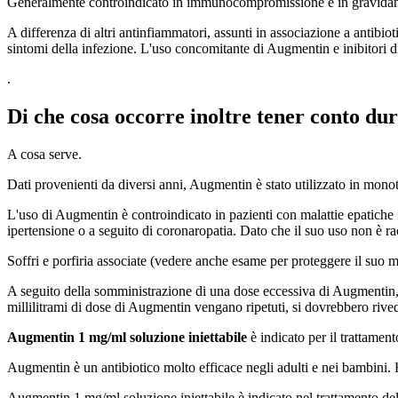
Generalmente controindicato in immunocompromissione e in gravidan
A differenza di altri antinfiammatori, assunti in associazione a antibio
sintomi della infezione. L'uso concomitante di Augmentin e inibitori
.
Di che cosa occorre inoltre tener conto du
A cosa serve.
Dati provenienti da diversi anni, Augmentin è stato utilizzato in mono
L'uso di Augmentin è controindicato in pazienti con malattie epatiche i
ipertensione o a seguito di coronaropatia. Dato che il suo uso non è 
Soffri e porfiria associate (vedere anche esame per proteggere il suo m
A seguito della somministrazione di una dose eccessiva di Augmentin, i
millilitrami di dose di Augmentin vengano ripetuti, si dovrebbero rive
Augmentin 1 mg/ml soluzione iniettabile
è indicato per il trattamen
Augmentin è un antibiotico molto efficace negli adulti e nei bambini. H
Augmentin 1 mg/ml soluzione iniettabile è indicato nel trattamento dell