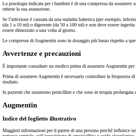
La posologia indicata per i bambini è di una compressa da assumere una
ottiene la sua assunzione.
Se l’infezione è causata da una malattia batterica (per esempio, infez
(da 1 a 10 ml) o digerente (da 50 a 100 ml) e non deve essere ingerita
essere dimezzato a una volta al giorno.
Le compresse di Augmentin sono in dosaggio più basso rispetto a quelle
Avvertenze e precauzioni
È importante consultare un medico prima di assumere Augmentin per evi
Prima di assumere Augmentin è necessario controllare la frequenza di
risultato.
In pazienti che assumono penicilline e che sono in terapia prolungata 
Augmentin
Indice del foglietto illustrativo
Maggiori informazioni per il parere di una persona perché influisce sul
nervoso centrale, sull’esposizione di amoxicillina e acido clavulanico, 