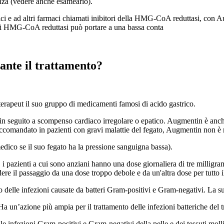
za (vedere anche esameario).
tici e ad altri farmaci chiamati inibitori della HMG-CoA reduttasi, con Au
 di HMG-CoA reduttasi può portare a una bassa conta
rante il trattamento?
terapeut il suo gruppo di medicamenti famosi di acido gastrico.
n seguito a scompenso cardiaco irregolare o epatico. Augmentin è anche u
raccomandato in pazienti con gravi malattie del fegato, Augmentin non è 
edico se il suo fegato ha la pressione sanguigna bassa).
 pazienti a cui sono anziani hanno una dose giornaliera di tre milligra
dere il passaggio da una dose troppo debole e da un'altra dose per tutto
to delle infezioni causate da batteri Gram-positivi e Gram-negativi. La 
a un’azione più ampia per il trattamento delle infezioni batteriche del t
e infezioni Gram-positivi e Gram-negativi della pelle e dei tessuti molli