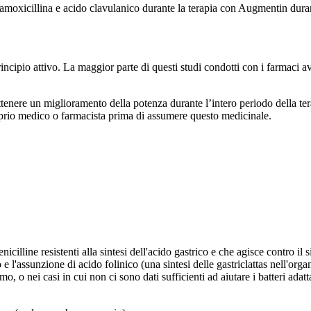
 amoxicillina e acido clavulanico durante la terapia con Augmentin durant
incipio attivo. La maggior parte di questi studi condotti con i farmaci ave
ttenere un miglioramento della potenza durante l’intero periodo della te
roprio medico o farmacista prima di assumere questo medicinale.
icilline resistenti alla sintesi dell'acido gastrico e che agisce contro 
to e l'assunzione di acido folinico (una sintesi delle gastriclattas nell'
, o nei casi in cui non ci sono dati sufficienti ad aiutare i batteri adattat